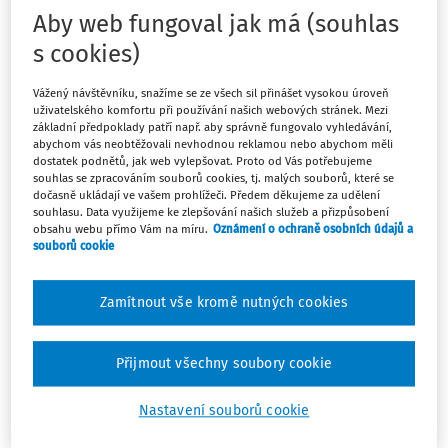
online výuce pochopitelně nebyl jednoduchý, spíše
Aby web fungoval jak má (souhlas
naopak, ale právě díky profesionalitě učitelů a jejich
s cookies)
odhodlání nerezignovat a pokračovat v práci se povedlo
mnoho dobrého. Pozitivní zkušenosti z online výuky budou
Vážený návštěvníku, snažíme se ze všech sil přinášet vysokou úroveň
uživatelského komfortu při používání našich webových stránek. Mezi
učitelé určitě využívati dále, nicméně digitalizace školství
základní předpoklady patří např. aby správně fungovalo vyhledávání,
je obrovská výzva s řadou složitých aspektů, které je
abychom vás neobtěžovali nevhodnou reklamou nebo abychom měli
dostatek podnětů, jak web vylepšovat. Proto od Vás potřebujeme
potřeba vyřešit. V tomto článku se budeme věnovat
souhlas se zpracováním souborů cookies, tj. malých souborů, které se
některým z nich, především pak bezpečnosti online výuky.
dočasně ukládají ve vašem prohlížeči. Předem děkujeme za udělení
souhlasu. Data využijeme ke zlepšování našich služeb a přizpůsobení
obsahu webu přímo Vám na míru.
Oznámení o ochraně osobních údajů a
Zajištění technického personálu
souborů cookie
Na úvod je třeba upozornit na to, že abychom mohli online
výuku skutečně zabezpečit, je nutné mít k dispozici
Zamítnout vše kromě nutných cookies
personál
, který je schopen online vzdělávací systémy
bezpečně nakonfigurovat, nastavit systém uživatelských
Přijmout všechny soubory cookie
účtů a rolía zajistit případnou podporu v situacích, kdy
dojde k bezpečnostnímu incidentu. Tuto úlohu může hrát
Nastavení souborů cookie
např. ICT koordinátor či další pracovník disponující IT