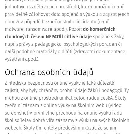
jednotných vzdělávacích prostředí), která umožňují např.
pravidelně zálohovat data spojená s výukou a zajistit jejich
obnovuv případě bezpečnostního incidentu (např.
malware, ransomware apod.). Pozor:
do komerčních
cloudových řešení NEPATŘÍ citlivé údaje
spojené s žáky,
např. zprávy z pedagogicko-psychologických poraden či
další podobné materiály o dítěti (zdravotní dokumentace,
vyšetření apod.).
Ochrana osobních údajů
Z hlediska bezpečnosti online výuky je také důležité
zajistit, aby byly chráněny osobní údaje žáků i pedagogů. Ty
mohou z online prostředí unikat celou řadou cest:A. Školy
zveřejní záznam z online výuky na školním webu (video,
screenshot)V první vlně přechodu na online výuku řada
škol sdílelav dobré víře záznamy z výuku na svých školních
webech. Školy tím chtěly především ukázat, že se jim