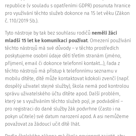
republice (v souladu s opatřeními GDPR) posunuta hranice
pro využívání těchto služeb dokonce na 15 let věku (Zákon
č. 110/2019 Sb.).
Tyto nástroje by tak bez souhlasu rodičů
neměli žáci
mladší 15 let ke komunikaci používat
. Omezení používání
těchto nástrojů má své důvody – v těchto prostředích
poskytujeme osobní údaje dětí třetím stranám (jméno,
příjmení, email či dokonce telefonní kontakt…), řada z
těchto nástrojů má přístup k telefonnímu seznamu v
mobilu dítěte, dítě může kontaktovat kdokoli zvenčí (např.
dospělý uživatel stejné služby), škola nemá pod kontrolou
správu uživatelského účtu dítěte apod. Další problém,
který se s využíváním těchto služeb pojí, je podvádění –
pro registraci do dané služby žák podvrhne (často i na
pokyn učitele) své datum narození apod. A asi nemůžeme
považovat za žádoucí učit dítě lhát.