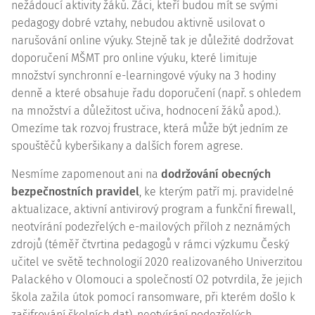
nežádoucí aktivity žáků. Žáci, kteří budou mít se svými
pedagogy dobré vztahy, nebudou aktivně usilovat o
narušování online výuky. Stejně tak je důležité dodržovat
doporučení MŠMT pro online výuku, které limituje
množství synchronní e-learningové výuky na 3 hodiny
denně a které obsahuje řadu doporučení (např. s ohledem
na množství a důležitost učiva, hodnocení žáků apod.).
Omezíme tak rozvoj frustrace, která může být jedním ze
spouštěčů kyberšikany a dalších forem agrese.
Nesmíme zapomenout ani na
dodržování obecných
bezpečnostních pravidel
, ke kterým patří mj. pravidelné
aktualizace, aktivní antivirový program a funkční firewall,
neotvírání podezřelých e-mailových příloh z neznámých
zdrojů (téměř čtvrtina pedagogů v rámci výzkumu Český
učitel ve světě technologií 2020 realizovaného Univerzitou
Palackého v Olomouci a společností O2 potvrdila, že jejich
škola zažila útok pomocí ransomware, při kterém došlo k
zašifrování školních dat), neotvírání podezřelých