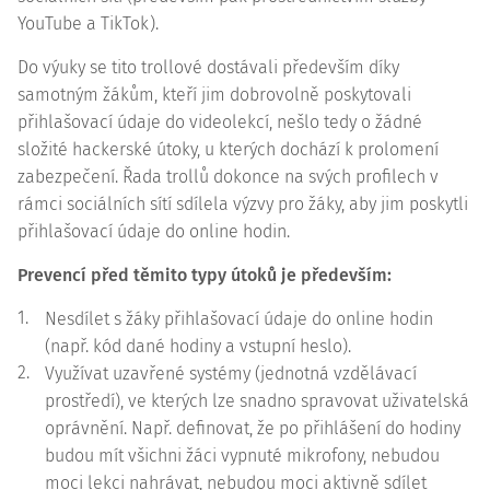
YouTube a TikTok).
Do výuky se tito trollové dostávali především díky
samotným žákům, kteří jim dobrovolně poskytovali
přihlašovací údaje do videolekcí, nešlo tedy o žádné
složité hackerské útoky, u kterých dochází k prolomení
zabezpečení. Řada trollů dokonce na svých profilech v
rámci sociálních sítí sdílela výzvy pro žáky, aby jim poskytli
přihlašovací údaje do online hodin.
Prevencí před těmito typy útoků je především:
1.
Nesdílet s žáky přihlašovací údaje do online hodin
(např. kód dané hodiny a vstupní heslo).
2.
Využívat uzavřené systémy (jednotná vzdělávací
prostředí), ve kterých lze snadno spravovat uživatelská
oprávnění. Např. definovat, že po přihlášení do hodiny
budou mít všichni žáci vypnuté mikrofony, nebudou
moci lekci nahrávat, nebudou moci aktivně sdílet