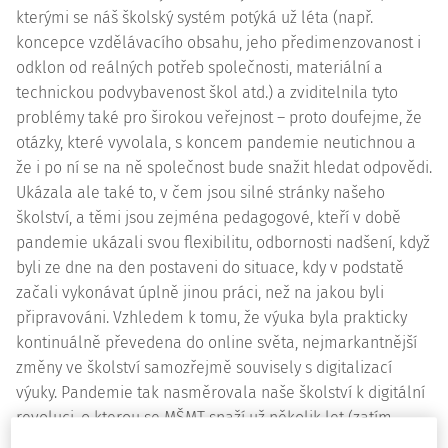
kterými se náš školský systém potýká už léta (např.
koncepce vzdělávacího obsahu, jeho předimenzovanost i
odklon od reálných potřeb společnosti, materiální a
technickou podvybavenost škol atd.) a zviditelnila tyto
problémy také pro širokou veřejnost – proto doufejme, že
otázky, které vyvolala, s koncem pandemie neutichnou a
že i po ní se na ně společnost bude snažit hledat odpovědi.
Ukázala ale také to, v čem jsou silné stránky našeho
školství, a těmi jsou zejména pedagogové, kteří v době
pandemie ukázali svou flexibilitu, odbornosti nadšení, když
byli ze dne na den postaveni do situace, kdy v podstatě
začali vykonávat úplně jinou práci, než na jakou byli
připravováni. Vzhledem k tomu, že výuka byla prakticky
kontinuálně převedena do online světa, nejmarkantnější
změny ve školství samozřejmě souvisely s digitalizací
výuky. Pandemie tak nasměrovala naše školství k digitální
revoluci, o kterou se MŠMT snaží už několik let (zatím
především proklamacemi v různých strategiích). Přesun k