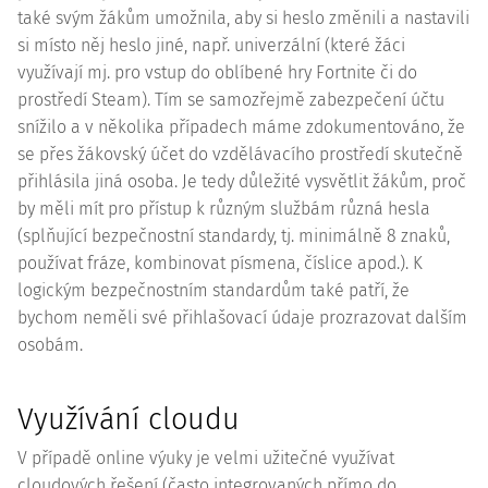
také svým žákům umožnila, aby si heslo změnili a nastavili
si místo něj heslo jiné, např. univerzální (které žáci
využívají mj. pro vstup do oblíbené hry Fortnite či do
prostředí Steam). Tím se samozřejmě zabezpečení účtu
snížilo a v několika případech máme zdokumentováno, že
se přes žákovský účet do vzdělávacího prostředí skutečně
přihlásila jiná osoba. Je tedy důležité vysvětlit žákům, proč
by měli mít pro přístup k různým službám různá hesla
(splňující bezpečnostní standardy, tj. minimálně 8 znaků,
používat fráze, kombinovat písmena, číslice apod.). K
logickým bezpečnostním standardům také patří, že
bychom neměli své přihlašovací údaje prozrazovat dalším
osobám.
Využívání cloudu
V případě online výuky je velmi užitečné využívat
cloudových řešení (často integrovaných přímo do