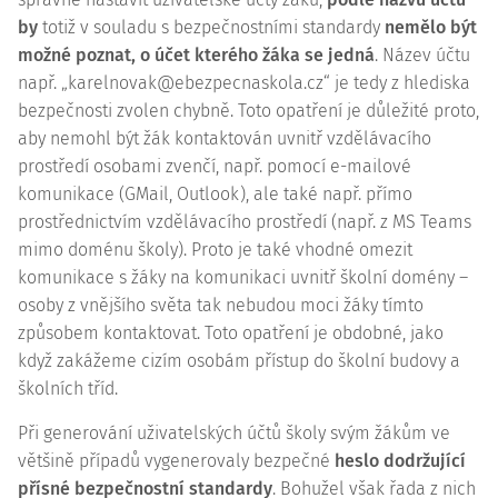
by
totiž v souladu s bezpečnostními standardy
nemělo být
možné poznat, o účet kterého žáka se jedná
. Název účtu
např. „karelnovak@ebezpecnaskola.cz“ je tedy z hlediska
bezpečnosti zvolen chybně. Toto opatření je důležité proto,
aby nemohl být žák kontaktován uvnitř vzdělávacího
prostředí osobami zvenčí, např. pomocí e-mailové
komunikace (GMail, Outlook), ale také např. přímo
prostřednictvím vzdělávacího prostředí (např. z MS Teams
mimo doménu školy). Proto je také vhodné omezit
komunikace s žáky na komunikaci uvnitř školní domény –
osoby z vnějšího světa tak nebudou moci žáky tímto
způsobem kontaktovat. Toto opatření je obdobné, jako
když zakážeme cizím osobám přístup do školní budovy a
školních tříd.
Při generování uživatelských účtů školy svým žákům ve
většině případů vygenerovaly bezpečné
heslo dodržující
přísné bezpečnostní standardy
. Bohužel však řada z nich