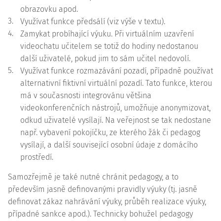
obrazovku apod.
3.
Využívat funkce předsálí (viz výše v textu).
4.
Zamykat probíhající výuku. Při virtuálním uzavření
videochatu učitelem se totiž do hodiny nedostanou
další uživatelé, pokud jim to sám učitel nedovolí.
5.
Využívat funkce rozmazávání pozadí, případně používat
alternativní fiktivní virtuální pozadí. Tato funkce, kterou
má v současnosti integrovánu většina
videokonferenčních nástrojů, umožňuje anonymizovat,
odkud uživatelé vysílají. Na veřejnost se tak nedostane
např. vybavení pokojíčku, ze kterého žák či pedagog
vysílají, a další související osobní údaje z domácího
prostředí.
Samozřejmě je také nutné chránit pedagogy, a to
především jasně definovanými pravidly výuky (tj. jasně
definovat zákaz nahrávání výuky, průběh realizace výuky,
případné sankce apod.). Technicky bohužel pedagogy