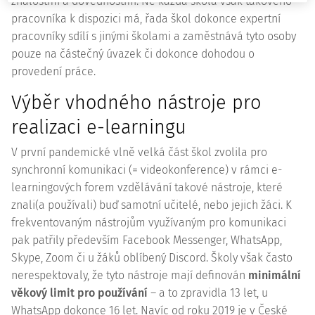
znalostmi a dovednostmi. Ne každá škola však takového
pracovníka k dispozici má, řada škol dokonce expertní
pracovníky sdílí s jinými školami a zaměstnává tyto osoby
pouze na částečný úvazek či dokonce dohodou o
provedení práce.
Výběr vhodného nástroje pro
realizaci e-learningu
V první pandemické vlně velká část škol zvolila pro
synchronní komunikaci (= videokonference) v rámci e-
learningových forem vzdělávání takové nástroje, které
znali(a používali) buď samotní učitelé, nebo jejich žáci. K
frekventovaným nástrojům využívaným pro komunikaci
pak patřily především Facebook Messenger, WhatsApp,
Skype, Zoom či u žáků oblíbený Discord. Školy však často
nerespektovaly, že tyto nástroje mají definován
minimální
věkový limit pro používání
– a to zpravidla 13 let, u
WhatsApp dokonce 16 let. Navíc od roku 2019 je v České