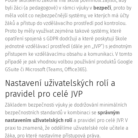
Podle školského zákona má škola povinnost zajistit, aby
byli žáci (a pedagogové) v rámci výuky v
bezpečí
, proto by
měla volit co nejbezpečnější systémy, ve kterých má účty
žáků a přístup do vzdělávacího prostředí pod kontrolou.
Proto by měly využívat zejména takové systémy, které
opatření spojená s GDPR dodržují a které poskytují škole
jednotné vzdělávací prostředí (dále jen „JVP“) s jednotným
přístupem ke vzdělávacímu obsahu a komunikaci. V tomto
případě je pak vhodnou volbou používání produktů Google
GSuite či Microsoft (Teams, Office365).
Nastavení uživatelských rolí a
pravidel pro celé JVP
Základem bezpečnosti výuky je dodržování minimálních
bezpečnostních standardů v kombinaci se
správným
nastavením uživatelských rolí
a pravidel pro celé JVP. V
praxi to znamená, že oddělíme uživatelské role učitele a
žáka, pro které nastavíme přístupová práva.