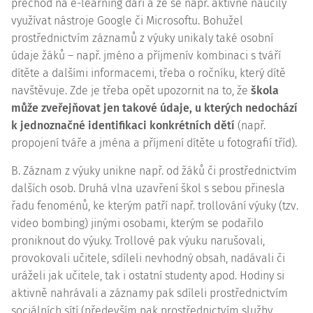
přechod na e-learning daří a že se např. aktivně naučily
využívat nástroje Google či Microsoftu. Bohužel
prostřednictvím záznamů z výuky unikaly také osobní
údaje žáků – např. jméno a příjmenív kombinaci s tváří
dítěte a dalšími informacemi, třeba o ročníku, který dítě
navštěvuje. Zde je třeba opět upozornit na to, že
škola
může zveřejňovat jen takové údaje, u kterých nedochází
k jednoznačné identifikaci konkrétních dětí
(např.
propojení tváře a jména a příjmení dítěte u fotografií tříd).
B. Záznam z výuky unikne např. od žáků či prostřednictvím
dalších osob. Druhá vlna uzavření škol s sebou přinesla
řadu fenoménů, ke kterým patří např. trollování výuky (tzv.
video bombing) jinými osobami, kterým se podařilo
proniknout do výuky. Trollové pak výuku narušovali,
provokovali učitele, sdíleli nevhodný obsah, nadávali či
uráželi jak učitele, tak i ostatní studenty apod. Hodiny si
aktivně nahrávali a záznamy pak sdíleli prostřednictvím
sociálních sítí (především pak prostřednictvím služby