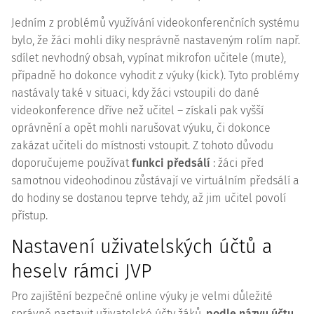
Jedním z problémů využívání videokonferenčních systému
bylo, že žáci mohli díky nesprávně nastaveným rolím např.
sdílet nevhodný obsah, vypínat mikrofon učitele (mute),
případně ho dokonce vyhodit z výuky (kick). Tyto problémy
nastávaly také v situaci, kdy žáci vstoupili do dané
videokonference dříve než učitel – získali pak vyšší
oprávnění a opět mohli narušovat výuku, či dokonce
zakázat učiteli do místnosti vstoupit. Z tohoto důvodu
doporučujeme používat
funkci předsálí
: žáci před
samotnou videohodinou zůstávají ve virtuálním předsálí a
do hodiny se dostanou teprve tehdy, až jim učitel povolí
přístup.
Nastavení uživatelských účtů a
heselv rámci JVP
Pro zajištění bezpečné online výuky je velmi důležité
správně nastavit uživatelské účty žáků,
podle názvu účtu