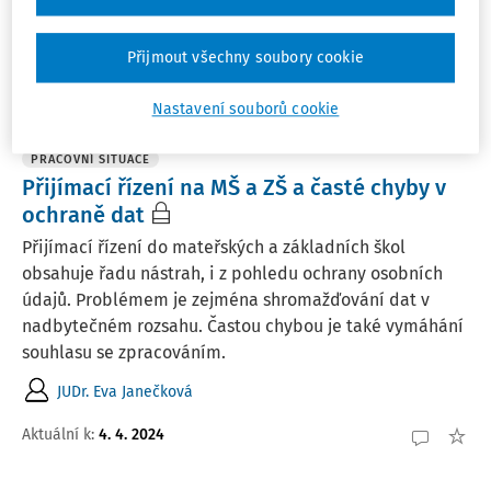
údaje členů spolku (Jméno, příjmení a ...
Mgr. Alice Kubů Frýbová
Přijmout všechny soubory cookie
Vydáno
:
6. 5. 2024
1 minuta čtení
Nastavení souborů cookie
PRACOVNÍ SITUACE
Přijímací řízení na MŠ a ZŠ a časté chyby v
ochraně dat
Přijímací řízení do mateřských a základních škol
obsahuje řadu nástrah, i z pohledu ochrany osobních
údajů. Problémem je zejména shromažďování dat v
nadbytečném rozsahu. Častou chybou je také vymáhání
souhlasu se zpracováním.
JUDr. Eva Janečková
Aktuální k
:
4. 4. 2024