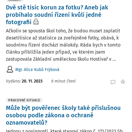
Dvě stě tisíc korun za fotku? Aneb jak
probíhalo soudní řízení kvůli jedné
fotografii
Ačkoliv se spousta škol toho, že budou muset zaplatit
desetitisíce až statisíce za zveřejněné fotky, obává, k
soudnímu řízení dochází málokdy. Ráda bych v tomto
článku přiblížila jeden případ, ve kterém jsem
zastupovala Základní uměleckou školu Hostivař v ...
Mgr. Alice Kubů Frýbová
Vydáno:
20. 11. 2023
6 minut čtení
PRACOVNÍ SITUACE
Může být pověřenec školy také příslušnou
osobou podle zákona o ochraně
oznamovatelů?
Jednou z povinností, které stanoví zákon č. 171/2023 Sb.,