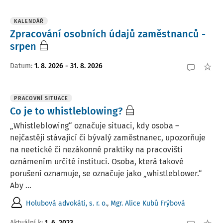
KALENDÁŘ
Zpracování osobních údajů zaměstnanců -
srpen
Datum
:
1. 8. 2026 - 31. 8. 2026
PRACOVNÍ SITUACE
Co je to whistleblowing?
„Whistleblowing“ označuje situaci, kdy osoba –
nejčastěji stávající či bývalý zaměstnanec, upozorňuje
na neetické či nezákonné praktiky na pracovišti
oznámením určité instituci. Osoba, která takové
porušení oznamuje, se označuje jako „whistleblower.“
Aby ...
Holubová advokáti, s. r. o.
,
Mgr. Alice Kubů Frýbová
Aktuální k
:
1. 6. 2023