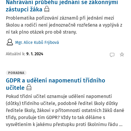
Nahrávání průběhu jednání se zákonnými
zástupci žáka
Problematika pořizování záznamů při jednání mezi
školou a rodiči není jednoznačně rozřešena a vyplývá z
ní tak plno otázek pro obě strany.
Mgr. Alice Kubů Frýbová
Aktuální k
:
9. 1. 2024
PORADNA
GDPR a udělení napomenutí třídního
učitele
Pokud třídní učitel oznamuje udělení napomenutí
(důtky) třídního učitele, podobně ředitel školy důtky
ředitele školy, žákovi v přítomnosti ostatních žáků dané
třídy, porušuje tím GDPR? Vždy to tak děláme s
vysvětlením k jakému přestupku proti školnímu řádu ...