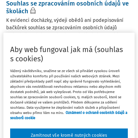
Souhlas se zpracováním osobních údajů ve
školách
K evidenci docházky, výdeji obědů ani podepisování
bačkůrek souhlas se zpracováním osobních údajů
rozhodně potřeba není. Kdy se ale škola bez souhlasu
neobejde?
Aby web fungoval jak má (souhlas
JUDr. Eva Janečková
s cookies)
Aktuální k
:
9. 7. 2024
Vážený návštěvníku, snažíme se ze všech sil přinášet vysokou úroveň
uživatelského komfortu při používání našich webových stránek. Mezi
základní předpoklady patří např. aby správně fungovalo vyhledávání,
PORADNA
abychom vás neobtěžovali nevhodnou reklamou nebo abychom měli
dostatek podnětů, jak web vylepšovat. Proto od Vás potřebujeme
Poskytování osobních údajů třetím
souhlas se zpracováním souborů cookies, tj. malých souborů, které se
osobám
dočasně ukládají ve vašem prohlížeči. Předem děkujeme za udělení
souhlasu. Data využijeme ke zlepšování našich služeb a přizpůsobení
Škola spravuje osobní údaje žáků ve své školní matrice.
obsahu webu přímo Vám na míru.
Oznámení o ochraně osobních údajů a
Součástí školní matriky je i evidence členů spolku Klub
souborů cookie
přátel a to včetně osobních údajů. Při žádosti Klubu
přátel o dotace vyžaduje poskytovatel dotace osobní
Zamítnout vše kromě nutných cookies