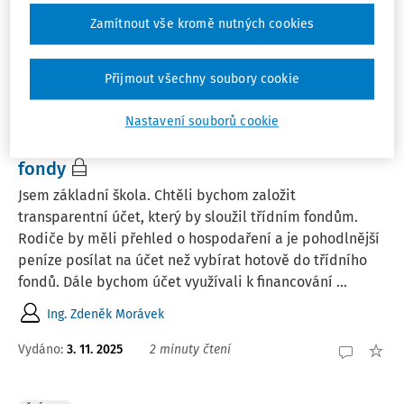
Zamítnout vše kromě nutných cookies
JUDr. Eva Janečková
Vydáno:
17. 12. 2025
4 minuty čtení
Přijmout všechny soubory cookie
Nastavení souborů cookie
PORADNA
Založení transparentního účtu pro třídní
fondy
Jsem základní škola. Chtěli bychom založit
transparentní účet, který by sloužil třídním fondům.
Rodiče by měli přehled o hospodaření a je pohodlnější
peníze posílat na účet než vybírat hotově do třídního
fondů. Dále bychom účet využívali k financování ...
Ing. Zdeněk Morávek
Vydáno
:
3. 11. 2025
2 minuty čtení