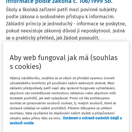
informace podle zákona č. 106/1999 Sb.
Školy a školská zařízení patří mezi povinné subjekty
podle zákona o svobodném přístupu k informacím.
Základní princip je jednoduchý - informace se poskytne,
pokud neexistuje zákonný důvod ji neposkytnout. Jedná
se o praktický přehled, jak žádost posoudit.
Ministerstvo školství, mládeže a tělovýchovy ČR
Aby web fungoval jak má (souhlas
Vydáno:
16. 5. 2026
1 minuta čtení
s cookies)
Vážený návštěvníku, snažíme se ze všech sil přinášet vysokou úroveň
ČLÁNKY
uživatelského komfortu při používání našich webových stránek. Mezi
Pořizování nahrávky zákonného zástupce
základní předpoklady patří např. aby správně fungovalo vyhledávání,
školou
abychom vás neobtěžovali nevhodnou reklamou nebo abychom měli
dostatek podnětů, jak web vylepšovat. Proto od Vás potřebujeme
Školy často řeší, zda je možné nahrávat situace, kdy
souhlas se zpracováním souborů cookies, tj. malých souborů, které se
dočasně ukládají ve vašem prohlížeči. Předem děkujeme za udělení
dochází ke sporům mezi zákonnými zástupci a školou,
souhlasu. Data využijeme ke zlepšování našich služeb a přizpůsobení
aby si zajistily důkazy pro případ, že by se tento spor
obsahu webu přímo Vám na míru.
Oznámení o ochraně osobních údajů a
přenesl na půdu České školní inspekce nebo
souborů cookie
zřizovatele.