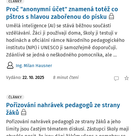
ČLÁNKY
Proč "anonymní účet" znamená totéž co
pštros s hlavou zabořenou do písku
Umělá inteligence (AI) se stává běžnou součástí
vzdělávání. Žáci ji používají doma, školy ji testují v
hodinách a oficiální rámce Národního pedagogického
institutu (NPI) i UNESCO ji samozřejmě doporučují.
Zdánlivě se jedná o neškodného pomocníka, ale ...
Ing. Milan Hausner
Vydáno:
22. 10. 2025
8 minut čtení
ČLÁNKY
Pořizování nahrávek pedagogů ze strany
žáků
Pořizování nahrávek pedagogů ze strany žáků a jeho
limity jsou častým tématem diskusí. Zástupci školy mají