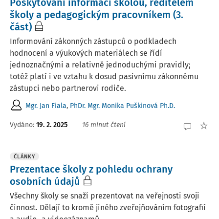
Poskytování informací školou, ředitelem
školy a pedagogickým pracovníkem (3.
část)
Informování zákonných zástupců o podkladech
hodnocení a výukových materiálech se řídí
jednoznačnými a relativně jednoduchými pravidly;
totéž platí i ve vztahu k dosud pasivnímu zákonnému
zástupci nebo partnerovi rodiče.
Mgr. Jan Fiala
,
PhDr. Mgr. Monika Puškinová Ph.D.
Vydáno:
19. 2. 2025
16 minut čtení
ČLÁNKY
Prezentace školy z pohledu ochrany
osobních údajů
Všechny školy se snaží prezentovat na veřejnosti svoji
činnost. Dělají to kromě jiného zveřejňováním fotografií