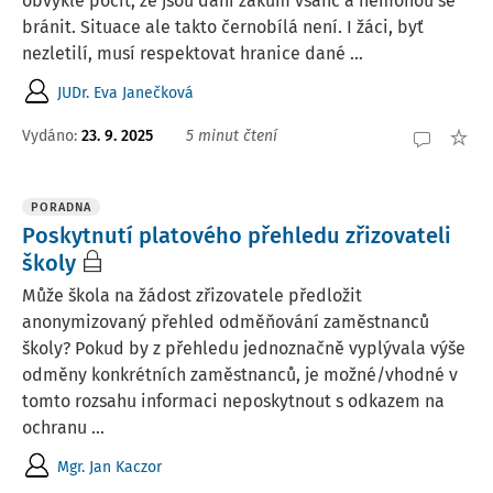
obvykle pocit, že jsou dáni žákům všanc a nemohou se
bránit. Situace ale takto černobílá není. I žáci, byť
nezletilí, musí respektovat hranice dané ...
JUDr. Eva Janečková
Vydáno:
23. 9. 2025
5 minut čtení
PORADNA
Poskytnutí platového přehledu zřizovateli
školy
Může škola na žádost zřizovatele předložit
anonymizovaný přehled odměňování zaměstnanců
školy? Pokud by z přehledu jednoznačně vyplývala výše
odměny konkrétních zaměstnanců, je možné/vhodné v
tomto rozsahu informaci neposkytnout s odkazem na
ochranu ...
Mgr. Jan Kaczor