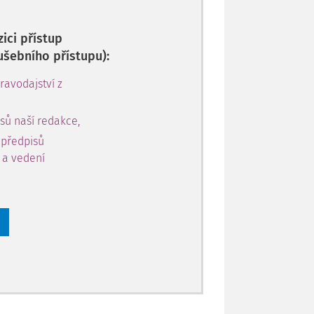
ici přístup
ušebního přístupu):
avodajství z
sů naší redakce,
 předpisů
y a vedení