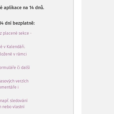
 aplikace na 14 dnů.
14 dní bezplatně:
 z placené sekce -
é v Kalendáři.
oložené v rámci
ormuláře či další
časových verzích
omentáře i
 např. sledování
h nebo vlastní