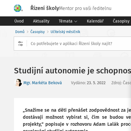
Řízení školy
Mentor pro vaši ředitelnu
Úvod
Aktuality
Témata
Kalendář
Časopisy
Domů
Časopisy
Učitelský měsíčník
Studijní autonomie je schopnost
Mgr. Markéta Beková
Vydáno
:
23. 5. 2022
Zdroj
:
Časo
„Snažíme se na děti přenášet zodpovědnost za jej
dostávají možnost vybírat si, čím se budou ve
projekty,“ popisuje v rozhovoru Adam Lalák proc