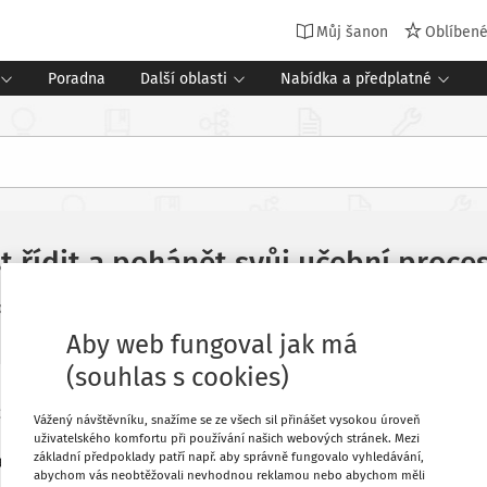
Můj šanon
Oblíben
Poradna
Další oblasti
Nabídka a předplatné
 řídit a pohánět svůj učební proce
pis Učitelský měsíčník
Vydání:
6/2022
Aby web fungoval jak má
(souhlas s cookies)
ich učení. Už od první třídy u nás děti
Oblíbené
Vážený návštěvníku, snažíme se ze všech sil přinášet vysokou úroveň
 škole zabývat, a vést si své vlastní
uživatelského komfortu při používání našich webových stránek. Mezi
základní předpoklady patří např. aby správně fungovalo vyhledávání,
es, kterým jsou žáci ScioŠkol vedeni k
Stáhnout
abychom vás neobtěžovali nevhodnou reklamou nebo abychom měli