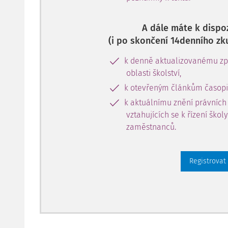
A dále máte k dispoz
(i po skončení 14denního zk
k denně aktualizovanému zpr
oblasti školství,
k otevřeným článkům časopi
k aktuálnímu znění právních
vztahujících se k řízení škol
zaměstnanců.
Registrovat