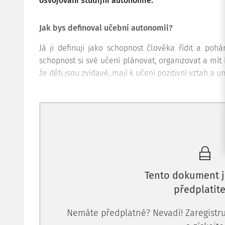
osvojování studijní autonomie.
Jak bys definoval učební autonomii?
Já ji definuji jako schopnost člověka řídit a poh
schopnost si své učení plánovat, organizovat a mí
že děti jsou zvídavé, mají k učení pozitivní vztah a u
Tento dokument j
předplatite
Nemáte předplatné? Nevadí! Zaregistruj