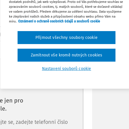
dostatek podnětů, jak web vylepšovat. Proto od Vás potřebujeme souhlas se
zpracováním souborů cookies, tj. malých souborů, které se dočasně ukládají
ve vašem prohlížeči. Předem děkujeme za udělení souhlasu. Data využijeme
Tisknout
ke zlepšování našich služeb a přizpůsobení obsahu webu přímo Vám na
míru.
Oznámení o ochraně osobních údajů a souborů cookie
ánět svůj učební proces. Řízením myslím
Sdílet
t ho pod kontrolou. Poháněním myslím to,
Přijmout všechny soubory cookie
mí pracovat s vlastní
Poznámka
Zamítnout vše kromě nutných cookies
Máte předplatné?
Přihlaste se.
Nastavení souborů cookie
e jen pro
le.
te se, zadejte telefonní číslo