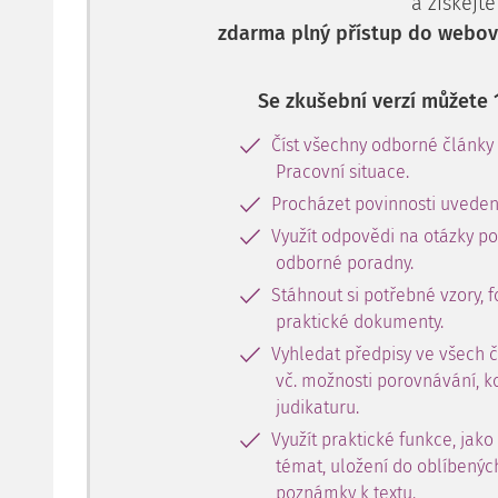
a získejte
zdarma plný přístup do webové
Se zkušební verzí můžete 
Číst všechny odborné články
Pracovní situace.
Procházet povinnosti uveden
Využít odpovědi na otázky p
odborné poradny.
Stáhnout si potřebné vzory, f
praktické dokumenty.
Vyhledat předpisy ve všech 
vč. možnosti porovnávání, k
judikaturu.
Využít praktické funkce, jako
témat, uložení do oblíbenýc
poznámky k textu.