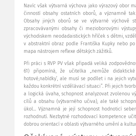
Navíc však výtvarná výchova jako výrazový obor m
činností obsahy ostatních oborů, a významně tak
Obsahy jiných oborů se ve výtvarné výchově stáv
zpracovávanými obsahy či mezioborovými výstupy
východiskem neodadaistických hříček s dětmi, vzděl
v abstraktní obraz podle Františka Kupky nebo po
mapa nástrojem reflexe dětských zážitků.
Při práci s RVP PV však připadá veliká zodpovědnost
61) připomíná, že učitelka „nemůže didaktické
hotové,nabídky’, ale musí se podílet i na jejich vy
každou konkrétní vzdělávací situaci”. Při jejich tvor
a logická úvaha, schopnost analyzovat zvolenou vý
cílů a obsahu (výtvarného učiva), ale také schopn
úkol… Významná je její schopnost hodnoticí sebe
rozhodnutí. Nezbytné rozhodovací kompetence učitelk
dobrou orientací v oblasti výtvarného umění a kultur