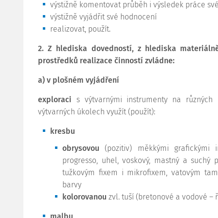
výstižně komentovat průběh i výsledek práce své 
výstižně vyjádřit své hodnocení
realizovat, použít.
2. Z hlediska dovedností, z hlediska materiáln
prostředků realizace činností zvládne:
a) v plošném vyjádření
exploraci
s výtvarnými instrumenty na různých 
výtvarných úkolech využít (použít):
kresbu
obrysovou
(pozitiv) měkkými grafickými i
progresso, uhel, voskový, mastný a suchý pa
tužkovým fixem i mikrofixem, vatovým t
barvy
kolorovanou
zvl. tuší (bretonové a vodové – ř
malbu