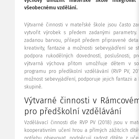
výchovy umožnit mateřské škole integrovat 
všeobecnému vzdělání.
Výtvarné činnosti v mateřské škole jsou často z
vytvořit výrobek s předem zadanými parametry. V
zadanou barvou, přilepit předem připravené detail
kreativity, fantazie a možnosti sebevyjádření se
podpora rukodělných dovedností, poslušnosti, pr
výtvarná výchova přitom umožňuje dětem v so
programu pro předškolní vzdělávání (RVP PV, 2
možnost sebevyjádření, podporuje jejich fantazii a 
skupině.
Výtvarné činnosti v Rámcové
pro předškolní vzdělávání
Vzdělávací činnosti dle RVP PV (2018) jsou v ma
kooperativním učení hrou a přímých zážitcích dítě
potřebu objevovat, podněcují radost dítěte z uče