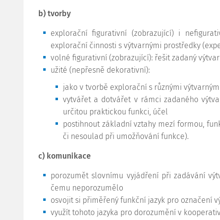
b) tvorby
explorační figurativní (zobrazující) i nefigura
explorační činnosti s výtvarnými prostředky (expe
volné figurativní (zobrazující): řešit zadaný výtv
užité (nepřesně dekorativní):
jako v tvorbě explorační s různými výtvarnými 
vytvářet a dotvářet v rámci zadaného výtv
určitou praktickou funkci, účel
postihnout základní vztahy mezí formou, fun
či nesoulad při umožňování funkce).
c) komunikace
porozumět slovnímu vyjádření při zadávání výtv
čemu neporozumělo
osvojit si přiměřený funkční jazyk pro označení v
využít tohoto jazyka pro dorozumění v kooperati