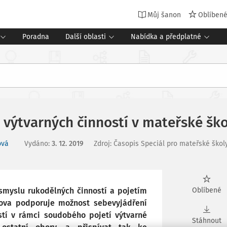
Můj šanon
Oblíben
Poradna
Další oblasti
Nabídka a předplatné
 výtvarných činností v mateřské ško
ová
Vydáno
:
3. 12. 2019
Zdroj
:
Časopis Speciál pro mateřské škol
 smyslu rukodělných činností a pojetím
Oblíbené
chova podporuje možnost sebevyjádření
ostí v rámci soudobého pojetí výtvarné
Stáhnout