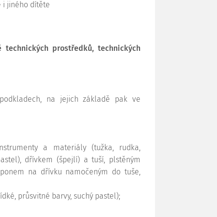
i jiného dítěte
ě technických prostředků, technických
podkladech, na jejich základě pak ve
nstrumenty a materiály (tužka, rudka,
stel), dřívkem (špejlí) a tuší, plstěným
amponem na dřívku namočeným do tuše,
ídké, průsvitné barvy, suchý pastel);