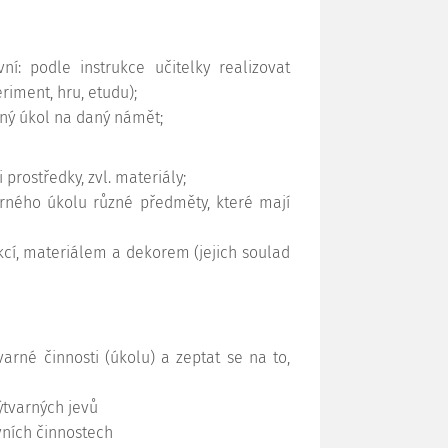
tivní: podle
instrukce
učitelky realizovat
riment, hru, etudu);
arný úkol na daný námět;
prostředky, zvl. materiály;
arného úkolu různé předměty, které mají
kcí, materiálem a dekorem (jejich soulad
arné činnosti (úkolu) a zeptat se na to,
ýtvarných jevů
vních činnostech