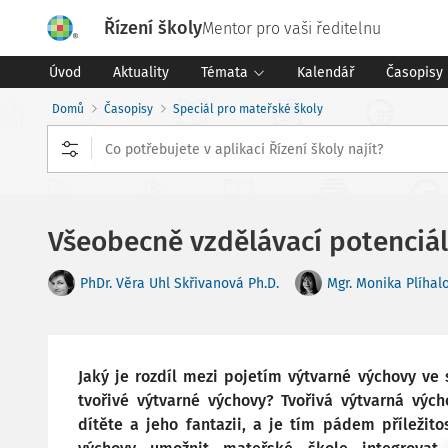
Řízení školy
Mentor pro vaši ředitelnu
Úvod
Aktuality
Témata
Kalendář
Časopisy
Domů
Časopisy
Speciál pro mateřské školy
Všeobecně vzdělávací potenciál
PhDr. Věra Uhl Skřivanová Ph.D.
Mgr. Monika Plíhal
Jaký je rozdíl mezi pojetím výtvarné výchovy ve
tvořivé výtvarné výchovy? Tvořivá výtvarná vý
dítěte a jeho fantazii, a je tím pádem příležit