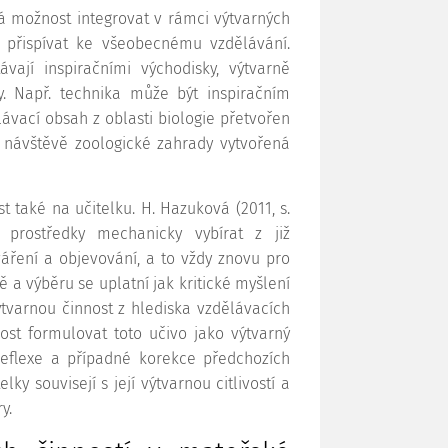
á možnost integrovat v rámci výtvarných
 přispívat ke všeobecnému vzdělávání.
ají inspiračními východisky, výtvarně
. Např. technika může být inspiračním
ávací obsah z oblasti biologie přetvořen
 návštěvě zoologické zahrady vytvořená
 také na učitelku. H. Hazuková (2011, s.
 prostředky mechanicky vybírat z již
tváření a objevování, a to vždy znovu pro
bě a výběru se uplatní jak kritické myšlení
tvarnou činnost z hlediska vzdělávacích
ost formulovat toto učivo jako výtvarný
reflexe a případné korekce předchozích
y souvisejí s její výtvarnou citlivostí a
y.