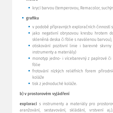
krycí barvou (temperovou, Remacolor, suchý
grafiku
v podobě přípravných exploračních činností s
jako negativní obrysovou kresbu hrotem d
skleněná deska či fólie s naválenou barvou),
otiskování pozitivní linie i barevné skvrny
instrumenty a materiály)
monotyp jedno- i vícebarevný z papírové č
fólie
frotování nízkých reliéfních forem přírod
koláže
tisk z jednoduché koláže.
b) v prostorovém vyjádření
exploraci
s instrumenty a materiály pro prostorov
aranžování, sestavování, skládání, vrstvení a