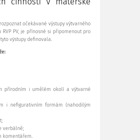
ch činností v mateřské
 rozpoznat očekávané výstupy výtvarného
RVP PV, je přínosné si připomenout pro
 tyto výstupy definovala.
že:
m přírodním i umělém okolí a výtvarné
ním i nefigurativním formám (nahodilým
t;
e verbálně;
ím komentářem.