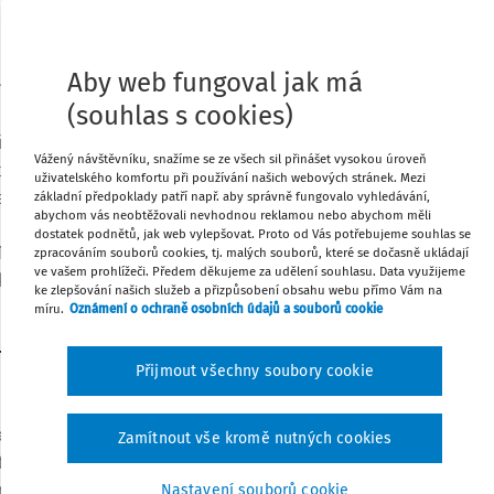
ostatní obory, a přispívat tak ke
Tisknout
Aby web fungoval jak má
aměňovány za činnosti pracovní s cílem
(souhlas s cookies)
ystřihnout konkrétní tvar, vybarvit ho
Sdílet
y. Místo podpory osobnosti dítěte, jeho
Vážený návštěvníku, snažíme se ze všech sil přinášet vysokou úroveň
 stává cílem výtvarné výchovy především
uživatelského komfortu při používání našich webových stránek. Mezi
Poznámka
eciznosti a čistoty provedení. Soudobá
základní předpoklady patří např. aby správně fungovalo vyhledávání,
abychom vás neobtěžovali nevhodnou reklamou nebo abychom měli
uladu s cíli Rámcového vzdělávacího
dostatek podnětů, jak web vylepšovat. Proto od Vás potřebujeme souhlas se
018) poznávat sebe sama, nabízí dětem
zpracováním souborů cookies, tj. malých souborů, které se dočasně ukládají
ve vašem prohlížeči. Předem děkujeme za udělení souhlasu. Data využijeme
kreativitu, podporuje komunikaci dětí ve
ke zlepšování našich služeb a přizpůsobení obsahu webu přímo Vám na
míru.
Oznámení o ochraně osobních údajů a souborů cookie
m vzdělávacím programu
Přijmout všechny soubory cookie
teřské škole založeny na prožitkovém a
Zamítnout vše kromě nutných cookies
te, „které podporují dětskou zvídavost a
ní, jeho zájem poznávat nové, získávat
Nastavení souborů cookie