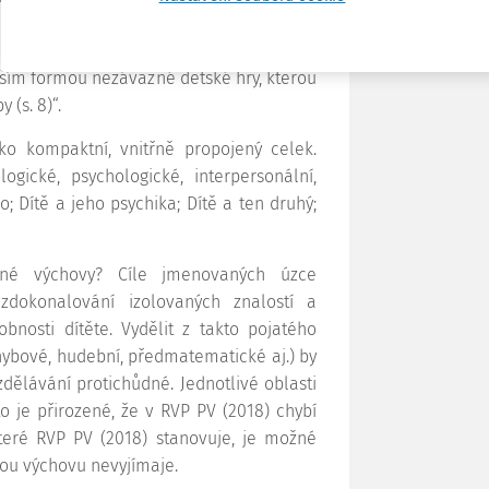
 je třeba využívat přirozený tok dětských
dostatek prostoru pro spontánní aktivity
evším formou nezávazné dětské hry, kterou
 (s. 8)“.
o kompaktní, vnitřně propojený celek.
ogické, psychologické, interpersonální,
o; Dítě a jeho psychika; Dítě a ten druhý;
né výchovy? Cíle jmenovaných úzce
zdokonalování izolovaných znalostí a
obnosti dítěte. Vydělit z takto pojatého
hybové, hudební, předmatematické aj.) by
dělávání protichůdné. Jednotlivé oblasti
to je přirozené, že v RVP PV (2018) chybí
teré RVP PV (2018) stanovuje, je možné
nou výchovu nevyjímaje.