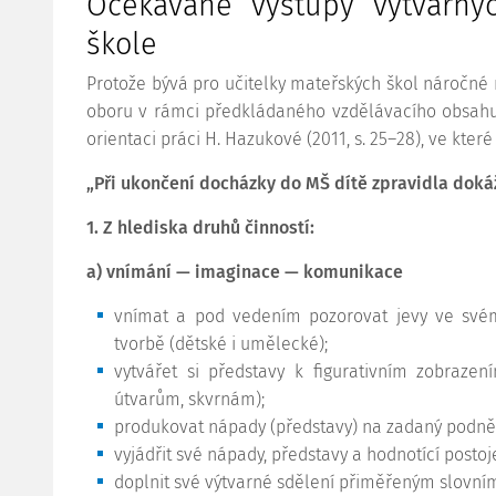
Očekávané výstupy výtvarný
škole
Protože bývá pro učitelky mateřských škol náročné
oboru v rámci předkládaného vzdělávacího obsahu 
orientaci práci H. Hazukové (2011, s. 25–28), ve které
„Při ukončení docházky do MŠ dítě zpravidla doká
1. Z hlediska druhů činností:
a) vnímání — imaginace — komunikace
vnímat a pod vedením pozorovat jevy ve své
tvorbě (dětské i umělecké);
vytvářet si představy k figurativním zobraze
útvarům, skvrnám);
produkovat nápady (představy) na zadaný podně
vyjádřit své nápady, představy a hodnotící postoj
doplnit své výtvarné sdělení přiměřeným slovn