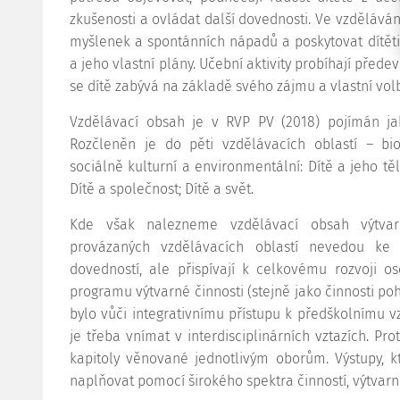
zkušenosti a ovládat další dovednosti. Ve vzdělávání
myšlenek a spontánních nápadů a poskytovat dítěti 
a jeho vlastní plány. Učební aktivity probíhají před
se dítě zabývá na základě svého zájmu a vlastní volby
Vzdělávací obsah je v RVP PV (2018) pojímán jak
Rozčleněn je do pěti vzdělávacích oblastí – biol
sociálně kulturní a environmentální: Dítě a jeho těl
Dítě a společnost; Dítě a svět.
Kde však nalezneme vzdělávací obsah výtvar
provázaných vzdělávacích oblastí nevedou ke 
dovedností, ale přispívají k celkovému rozvoji os
programu výtvarné činnosti (stejně jako činnosti po
bylo vůči integrativnímu přístupu k předškolnímu vz
je třeba vnímat v interdisciplinárních vztazích. Pro
kapitoly věnované jednotlivým oborům. Výstupy, k
naplňovat pomocí širokého spektra činností, výtvar