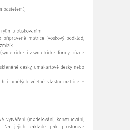
m pastelem);
 rytím a otiskováním
o připravené matrice (voskový podklad,
 zmizík
 (symetrické i asymetrické formy, různé
i skleněné desky, umakartové desky nebo
ních i umělých včetně vlastní matrice –
é vytváření (modelování, konstruování,
j.). Na jejich základě pak prostorové