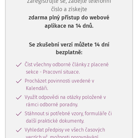
Zaregistrujte se, zadejte telefonní
číslo a získejte
zdarma plný přístup do webové
aplikace na 14 dnů.
Se zkušební verzí můžete 14 dní
bezplatně:
Číst všechny odborné články z placené
sekce - Pracovní situace.
Procházet povinnosti uvedené v
Kalendáři.
Využít odpovědi na otázky položené v
rámci odborné poradny.
Stáhnout si potřebné vzory, formuláře či
další praktické dokumenty.
Vyhledat předpisy ve všech časových
verzích vč. možnosti porovnávání,