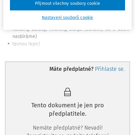
Přijmout všechny soubory cookie
vodou ředitelné barvy (tempery, akryl, vodovky)
lepenku nebo tvrdší karton (na ten budeme malovata
Nastavení souborů cookie
roztírat barvy, lepit podzimní motivy)
kaštany, žaludy, větvičky, šišky… (cokoliv, co s dětmi
nasbíráme)
tavnou lepicí
Máte předplatné?
Přihlaste se.
Tento dokument je jen pro
předplatitele.
Nemáte předplatné? Nevadí!