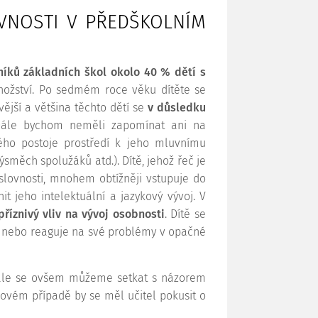
OVNOSTI V PŘEDŠKOLNÍM
níků základních škol okolo 40 % dětí s
množství. Po sedmém roce věku dítěte se
ější a většina těchto dětí se
v důsledku
Dále bychom neměli zapomínat ani na
ho postoje prostředí k jeho mluvnímu
měch spolužáků atd.). Dítě, jehož řeč je
slovnosti, mnohem obtížněji vstupuje do
it jeho intelektuální a jazykový vývoj. V
příznivý vliv na vývoj osobnosti
. Dítě se
, nebo reaguje na své problémy v opačné
 Stále se ovšem můžeme setkat s názorem
akovém případě by se měl učitel pokusit o