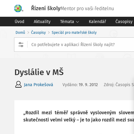
Řízení školy
Mentor pro vaši ředitelnu
Úvod
Aktuality
Témata
Kalendář
Časopisy
Domů
Časopisy
Speciál pro mateřské školy
Dyslálie v MŠ
Jana Prokešová
Vydáno
:
19. 9. 2012
Zdroj
:
Časopis S
„Rozdíl mezi téměř správně vysloveným slove
skutečnosti velmi velký – je to jako rozdíl mezi 