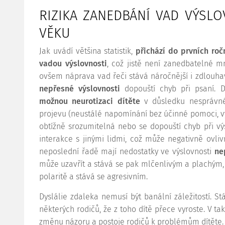
RIZIKA ZANEDBÁNÍ VAD VÝSL
VĚKU
Jak uvádí většina statistik,
přichází do prvních roč
vadou výslovnosti
, což jistě není zanedbatelné 
ovšem náprava vad řeči stává náročnější i zdlouhav
nepřesné výslovnosti
dopouští chyb při psaní. 
možnou neurotizaci dítěte
v důsledku nesprávné
projevu (neustálé napomínání bez účinné pomoci, výs
obtížně srozumitelná nebo se dopouští chyb při vý
interakce s jinými lidmi, což může negativně ovlivn
neposlední řadě mají nedostatky ve výslovnosti
ne
může uzavřít a stává se pak mlčenlivým a plachým
polaritě a stává se agresivním.
Dyslálie zdaleka nemusí být banální záležitostí.
některých rodičů, že z toho dítě přece vyroste. V t
změnu názoru a postoje rodičů k problémům dítěte.