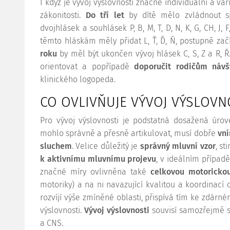
I když je vývoj výslovnosti značně individuální a var
zákonitosti.
Do tří let
by dítě mělo zvládnout s
dvojhlásek a souhlásek P, B, M, T, D, N, K, G, CH, J, F
těmto hláskám měly přidat L, Ť, Ď, Ň, postupně zač
roku
by měl být ukončen vývoj hlásek C, S, Z a R, Ř
orientovat a popřípadě
doporučit rodičům návš
klinického logopeda.
CO OVLIVŇUJE VÝVOJ VÝSLOVN
Pro vývoj výslovnosti je podstatná dosažená úrov
mohlo správně a přesně artikulovat, musí dobře
vní
sluchem
. Velice důležitý je
správný mluvní vzor
, st
k aktivnímu mluvnímu projevu
, v ideálním případě
značné míry ovlivněna také
celkovou motorickou
motoriky) a na ni navazující kvalitou a koordinací c
rozvíjí výše zmíněné oblasti, přispívá tím ke zdárné
výslovnosti.
Vývoj výslovnosti
souvisí samozřejmě s 
a CNS.