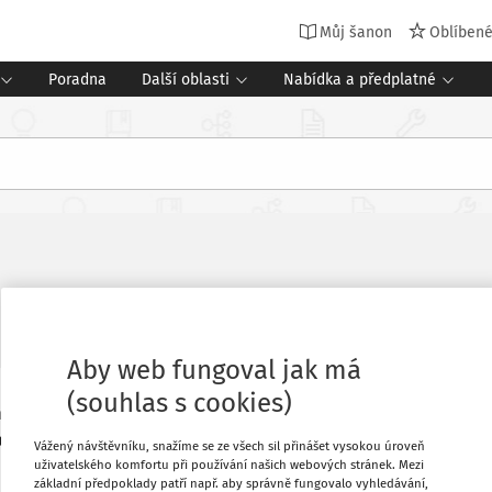
Můj šanon
Oblíben
Poradna
Další oblasti
Nabídka a předplatné
peciál pro mateřské školy
Vydání:
5/2012
Aby web fungoval jak má
(souhlas s cookies)
m a správně vysloveným slovem je ve
Oblíbené
svatojánskou muškou a pouliční lampou.“
Vážený návštěvníku, snažíme se ze všech sil přinášet vysokou úroveň
uživatelského komfortu při používání našich webových stránek. Mezi
Stáhnout
základní předpoklady patří např. aby správně fungovalo vyhledávání,