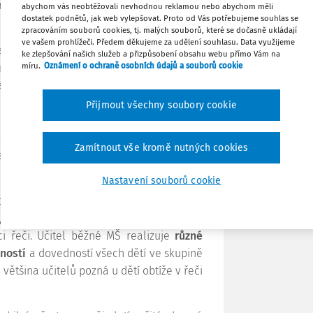
erým se dnes budeme zabývat, a zároveň
abychom vás neobtěžovali nevhodnou reklamou nebo abychom měli
dostatek podnětů, jak web vylepšovat. Proto od Vás potřebujeme souhlas se
zpracováním souborů cookies, tj. malých souborů, které se dočasně ukládají
Tisknout
ve vašem prohlížeči. Předem děkujeme za udělení souhlasu. Data využijeme
ří mezi nejčastěji se vyskytující narušení
ke zlepšování našich služeb a přizpůsobení obsahu webu přímo Vám na
míru.
Oznámení o ochraně osobních údajů a souborů cookie
Samozřejmě chápeme některé chyby ve
Sdílet
 ale
posouzení rozsahu chyb
a způsobu
agnózy a určení dalšího postupu
je v
Přijmout všechny soubory cookie
Poznámka
 což je zpravidla pracovník školského
klinický logoped. Tento článek je určen
Zamítnout vše kromě nutných cookies
ateřských škol, proto se soustředíme na
osvojování správné výslovnosti u dětí.
Nastavení souborů cookie
olní vzdělávání v jednom z očekáváných
, že na konci předškolního věku umí dítě
ci řeči. Učitel běžné MŠ realizuje
různé
ností
a dovedností všech dětí ve skupině
většina učitelů pozná u dětí obtíže v řeči