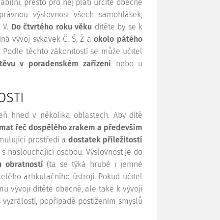
iabilní, přesto pro něj platí určité obecné
právnou výslovnost všech samohlásek,
, V.
Do čtvrtého roku věku
dítěte by se k
íná vývoj sykavek Č, Š, Ž a
okolo pátého
. Podle těchto zákonitostí se může učitel
těvu v poradenském zařízení
nebo u
OSTI
eň hned v několika oblastech. Aby dítě
mat řeč dospělého zrakem a především
imulující prostředí a
dostatek příležitostí
 s naslouchající osobou. Výslovnost je do
 obratností
(ta se týká hrubé i jemné
elého artikulačního ústrojí. Pokud učitel
mu vývoji dítěte obecně, ale také k vývoji
vyzrálostí, popřípadě postižením smyslů