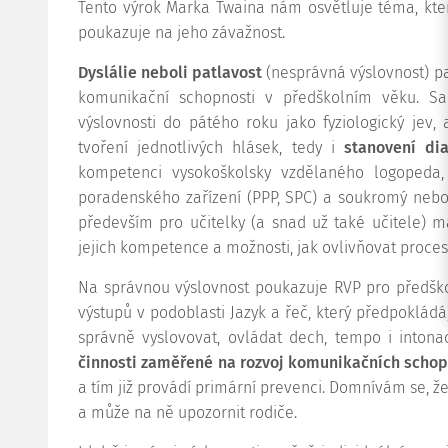
Tento výrok Marka Twaina nám osvětluje téma, kt
poukazuje na jeho závažnost.
Dyslálie neboli patlavost
(nesprávná výslovnost) pat
komunikační schopnosti v předškolním věku. 
výslovnosti do pátého roku jako fyziologický jev,
tvoření jednotlivých hlásek, tedy i
stanovení di
kompetenci vysokoškolsky vzdělaného logopeda,
poradenského zařízení (PPP, SPC) a soukromý nebo 
především pro učitelky (a snad už také učitele) m
jejich kompetence a možnosti, jak ovlivňovat proces 
Na správnou výslovnost poukazuje RVP pro předšk
výstupů v podoblasti Jazyk a řeč, který předpokládá
správně vyslovovat, ovládat dech, tempo i intona
činnosti zaměřené na rozvoj komunikačních schop
a tím již provádí primární prevenci. Domnívám se, že 
a může na ně upozornit rodiče.