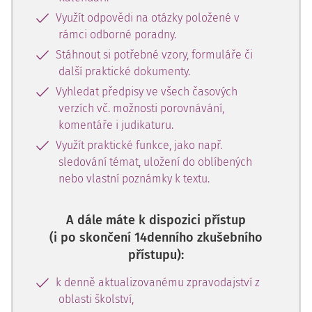
sociální interakce, přesněji a v reálném čase. Díky tomu
Využít odpovědi na otázky položené v
dnes dokážeme překonat dvě zásadní omezení
rámci odborné poradny.
dosavadních metod: limitovaný počet osob, které lze
sledovat
Stáhnout si potřebné vzory, formuláře či
další praktické dokumenty.
Vyhledat předpisy ve všech časových
verzích vč. možnosti porovnávání,
komentáře i judikaturu.
Využít praktické funkce, jako např.
sledování témat, uložení do oblíbených
nebo vlastní poznámky k textu.
A dále máte k dispozici přístup
(i po skončení 14denního zkušebního
přístupu):
k denně aktualizovanému zpravodajství z
oblasti školství,