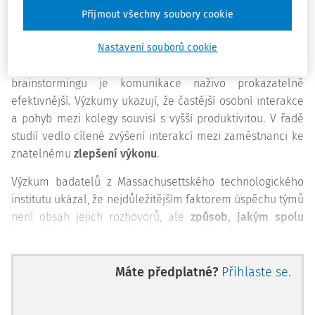
online prostředí nedokáže plně nahradit –
bohatství
Přijmout všechny soubory cookie
neverbálních signálů
, jako jsou mimika, tón hlasu, oční
Nastavení souborů cookie
kontakt nebo způsob zapojení do konverzace. Při sdílení
znalostí, při společném řešení problémů nebo při
brainstormingu je komunikace naživo prokazatelně
efektivnější. Výzkumy ukazují, že častější osobní interakce
a pohyb mezi kolegy souvisí s vyšší produktivitou. V řadě
studií vedlo cílené zvýšení interakcí mezi zaměstnanci ke
znatelnému
zlepšení výkonu
.
Výzkum badatelů z Massachusettského technologického
institutu ukázal, že nejdůležitějším faktorem úspěchu týmů
není obsah jejich rozhovorů, ale
způsob, jakým spolu
komunikují
. Vědci sledovali týmy napříč různými obory –
od nemocnic přes banky až po call centra – a vybavili
jejich členy senzory, které zaznamenávaly tón hlasu, řeč
Máte předplatné?
Přihlaste se.
těla, frekvenci kontaktů a další signály. Výsledky byly
konzistentní:
komunikační vzorce byly nejsilnějším