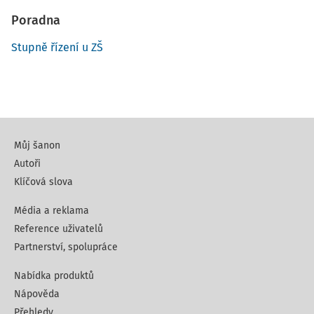
Poradna
Stupně řízení u ZŠ
Můj šanon
Autoři
Klíčová slova
Média a reklama
Reference uživatelů
Partnerství, spolupráce
Nabídka produktů
Nápověda
Přehledy