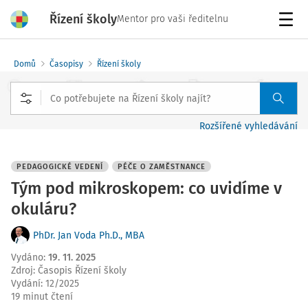
Řízení školy
Mentor pro vaši ředitelnu
Menu
Domů
Časopisy
Řízení školy
Rozšířené vyhledávání
PEDAGOGICKÉ VEDENÍ
PÉČE O ZAMĚSTNANCE
Tým pod mikroskopem: co uvidíme v
okuláru?
PhDr. Jan Voda Ph.D., MBA
Vydáno
:
19. 11. 2025
Zdroj
:
Časopis Řízení školy
Vydání:
12/2025
19 minut čtení