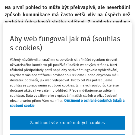
Na první pohled to může být překvapivé, ale neverbální
způsob komunikace má často větší vliv na úspěch než
verbální (obsahová) složka sdělení. Z pohledu evoluce
je však jazyk poměrně novým nástrojem – dříve lidé
spoléhali na signály jako mimika, gesta nebo tón hlasu,
Aby web fungoval jak má (souhlas
které vyjadřovaly emoce, zájem nebo dominanci. Tyto
s cookies)
staré vzorce chování dodnes ovlivňují, jak
spolupracujeme a rozhodujeme se. Představme si tlupu
Vážený návštěvníku, snažíme se ze všech sil přinášet vysokou úroveň
lidí u ohně, kteří řeší problém – ti, kdo aktivně
uživatelského komfortu při používání našich webových stránek. Mezi
základní předpoklady patří např. aby správně fungovalo vyhledávání,
přispívají a dávají najevo souhlas či nesouhlas,
abychom vás neobtěžovali nevhodnou reklamou nebo abychom měli
pomáhají skupině lépe se rozhodnout. Naopak ti, kdo
dostatek podnětů, jak web vylepšovat. Proto od Vás potřebujeme
souhlas se zpracováním souborů cookies, tj. malých souborů, které se
mlčí nebo neprojevují zájem, snižují kvalitu společného
dočasně ukládají ve vašem prohlížeči. Předem děkujeme za udělení
úsudku. Neverbální komunikace tak zůstává klíčovým
souhlasu. Data využijeme ke zlepšování našich služeb a přizpůsobení
obsahu webu přímo Vám na míru.
Oznámení o ochraně osobních údajů a
prvkem týmové spolupráce odnepaměti.
souborů cookie
I když dnes máme k dispozici řadu digitálních nástrojů,
Zamítnout vše kromě nutných cookies
osobní setkání a rozhovory tváří v tvář přetrvávají jako
klíčová forma komunikace. Zprostředkovávají totiž i to, co