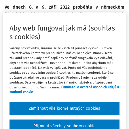
Ve dnech 8. a 9. září 2022 proběhla v německém
Bielefeldu historicky první konference evropských
laboratorních škol s názvem Researching Schools:
Aby web fungoval jak má (souhlas
Bridging Research and Practice at Laboratory and
University Schools, kterou ve spolupráci s Laborschule
s cookies)
und Oberstufen-Kolleg Bielefeld pořádala síť
evropských laboratorních škol. Místo nebylo vybráno
Vážený návštěvníku, snažíme se ze všech sil přinášet vysokou úroveň
uživatelského komfortu při používání našich webových stránek. Mezi
náhodou, Bielefeld je totiž sídlem nejstarší evropské
základní předpoklady patří např. aby správně fungovalo vyhledávání,
laboratorní školy Laborschule Bielefeld und
abychom vás neobtěžovali nevhodnou reklamou nebo abychom měli
dostatek podnětů, jak web vylepšovat. Proto od Vás potřebujeme
Oberstufen-Kolleg Bielefeld. Ve dnech, kdy probíhala
souhlas se zpracováním souborů cookies, tj. malých souborů, které se
konference, škola oslavila již 48. výročí svého založení.
dočasně ukládají ve vašem prohlížeči. Předem děkujeme za udělení
souhlasu. Data využijeme ke zlepšování našich služeb a přizpůsobení
obsahu webu přímo Vám na míru.
Oznámení o ochraně osobních údajů a
Ještě před zahájením konference měli účastníci možnost
souborů cookie
prohlédnout si prostory školy a podívat se přímo do výuky.
Otevřený prostor školy, který vybízí ke společnému
Zamítnout vše kromě nutných cookies
vzdělávání, je první, co vás ve škole upoutá. Inovátorský
princip otevřeného prostoru pr
Přijmout všechny soubory cookie