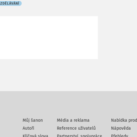
VZDĚLÁVÁNÍ
Můj šanon
Média a reklama
Nabídka prod
Autoři
Reference uživatelů
Nápověda
Klíčová slova
Partnerství, spolupráce
Přehledy