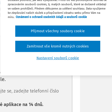
dostatek podnětů, jak web vylepšovat. Proto od Vás potřebujeme souhlas se
edškolním, základním, středním, vyšším
zpracováním souborů cookies, tj. malých souborů, které se dočasně ukládají
Stáhnout
, dále jen ŠkolZ) rozhoduje o přijetí
ve vašem prohlížeči. Předem děkujeme za udělení souhlasu. Data využijeme
ke zlepšování našich služeb a přizpůsobení obsahu webu přímo Vám na
éto školy. Ten podle
§ 60d odst. 1 ŠkolZ
míru.
Oznámení o ochraně osobních údajů a souborů cookie
Tisknout
Přijmout všechny soubory cookie
Sdílet
Máte předplatné?
Přihlaste se.
Zamítnout vše kromě nutných cookies
Poznámka
Nastavení souborů cookie
e jen pro
le.
te se, zadejte telefonní číslo
 aplikace na 14 dnů.