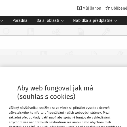
Můj šanon
Oblíben
Poradna
Další oblasti
Nabídka a předplatné
ériem přijetí na střední školu?
Aby web fungoval jak má
ízení školy
Vydání:
1/2023
5 minut čtení
(souhlas s cookies)
Vážený návštěvníku, snažíme se ze všech sil přinášet vysokou úroveň
uživatelského komfortu při používání našich webových stránek. Mezi
základní předpoklady patří např. aby správně fungovalo vyhledávání,
Oblíbené
abychom vás neobtěžovali nevhodnou reklamou nebo abychom měli