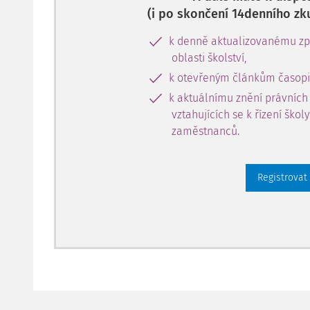
(i po skončení 14denního zk
k denně aktualizovanému zpr
oblasti školství,
k otevřeným článkům časopi
k aktuálnímu znění právních
vztahujících se k řízení škol
zaměstnanců.
Registrovat