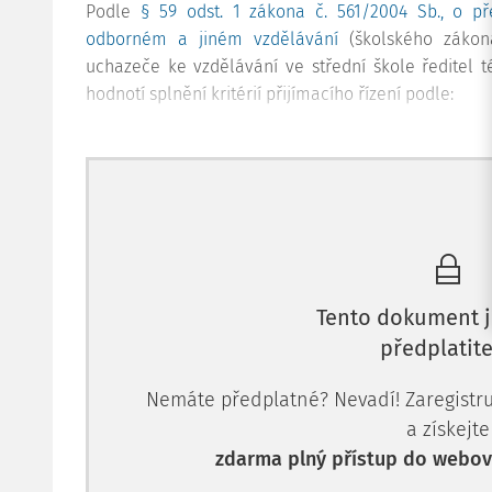
Podle
§ 59 odst. 1 zákona č. 561/2004 Sb., o př
odborném a jiném vzdělávání
(školského zákona
uchazeče ke vzdělávání ve střední škole ředitel t
hodnotí splnění kritérií přijímacího řízení podle:
Tento dokument j
předplatite
Nemáte předplatné? Nevadí! Zaregistruj
a získejte
zdarma plný přístup do webové