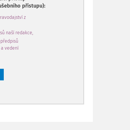
ušebního přístupu):
avodajství z
sů naší redakce,
 předpisů
y a vedení