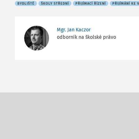
BYDLIŠTĚ
ŠKOLY STŘEDNÍ
PŘIJÍMACÍ ŘÍZENÍ
PŘIJÍMÁNÍ KE 
Mgr. Jan Kaczor
odborník na školské právo