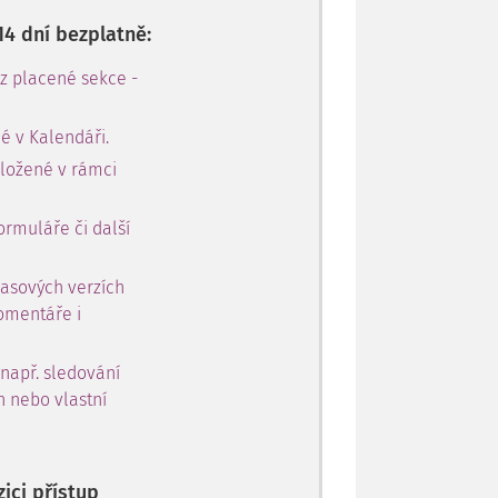
14 dní bezplatně:
 z placené sekce -
é v Kalendáři.
oložené v rámci
ormuláře či další
časových verzích
omentáře i
 např. sledování
h nebo vlastní
ici přístup