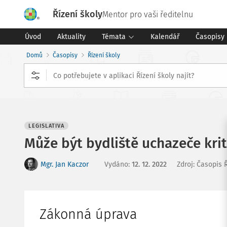
Řízení školy
Mentor pro vaši ředitelnu
Úvod
Aktuality
Témata
Kalendář
Časopisy
Domů
Časopisy
Řízení školy
LEGISLATIVA
Může být bydliště uchazeče krit
Mgr. Jan Kaczor
Vydáno
:
12. 12. 2022
Zdroj
:
Časopis Ř
Zákonná úprava