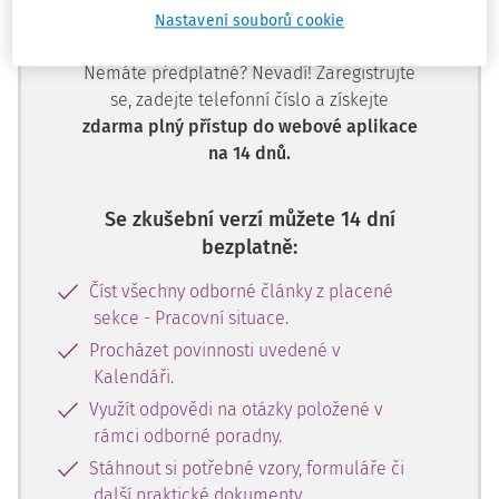
předplatitele.
Nastavení souborů cookie
Nemáte předplatné? Nevadí! Zaregistrujte
se, zadejte telefonní číslo a získejte
zdarma plný přístup do webové aplikace
na 14 dnů.
Se zkušební verzí můžete 14 dní
bezplatně:
Číst všechny odborné články z placené
sekce - Pracovní situace.
Procházet povinnosti uvedené v
Kalendáři.
Využít odpovědi na otázky položené v
rámci odborné poradny.
Stáhnout si potřebné vzory, formuláře či
další praktické dokumenty.