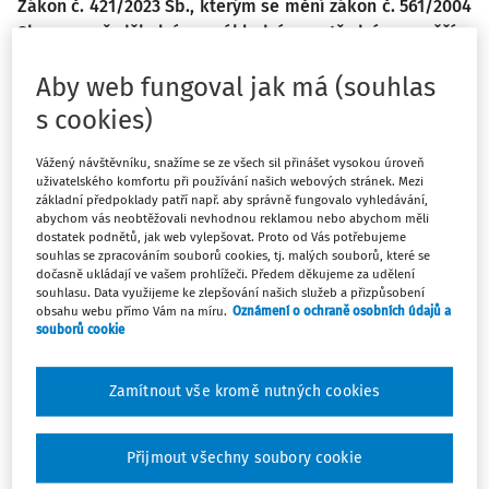
Zákon č. 421/2023 Sb., kterým se mění zákon č. 561/2004
Sb., o předškolním, základním, středním, vyšším
odborném a jiném vzdělávání (školský zákon), ve znění
Aby web fungoval jak má (souhlas
pozdějších předpisů, podstatně proměnil způsob
podávání přihlášek k přijímacímu řízení na střední
s cookies)
školy. V důsledku této nové první úpravy je možné
snadno zapomenout, že některé aspekty zůstaly stejné a
Vážený návštěvníku, snažíme se ze všech sil přinášet vysokou úroveň
uživatelského komfortu při používání našich webových stránek. Mezi
že je třeba i nadále respektovat i jiné právní předpisy,
základní předpoklady patří např. aby správně fungovalo vyhledávání,
jako například zákon č. 500/2004 Sb., správní řád, ve
abychom vás neobtěžovali nevhodnou reklamou nebo abychom měli
dostatek podnětů, jak web vylepšovat. Proto od Vás potřebujeme
znění pozdějších předpisů (dále jen „správní řád“).
souhlas se zpracováním souborů cookies, tj. malých souborů, které se
dočasně ukládají ve vašem prohlížeči. Předem děkujeme za udělení
souhlasu. Data využijeme ke zlepšování našich služeb a přizpůsobení
obsahu webu přímo Vám na míru.
Oznámení o ochraně osobních údajů a
souborů cookie
Máte předplatné?
Přihlaste se.
Zamítnout vše kromě nutných cookies
Přijmout všechny soubory cookie
Tento dokument je jen pro