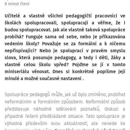
8 minut čtení
Učitelé a vlastně všichni pedagogičtí pracovníci ve
školách spolupracovali, spolupracují a věřme, že i
budou spolupracovat. Jak ale vlastně taková spolupráce
probíhá? Funguje sama od sebe, nebo je přikazována
vedením školy? Považuje se za formální a k ničemu
nepřispívající? Nebo je spoluprací v pravém smyslu
slova, která posunuje pedagogy, a tedy i děti, žáky a
vlastně celou školu vpřed? Pojďme se jí v tomto
miniseriálu věnovat. Dnes si konkrétně popišme její
minulé a možné současné nastavení .
Spolupráce pedagogů může, jak už bylo zmíněno, probíhat
neformálním a formálním způsobem. Neformální způsob
představuje náhodné sdělování poznatků, diskuzi a
případné řešení předkládané situace. Tato spolupráce je
výhodná především svou aktuálností, ale nevede ke