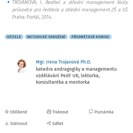
TROJANOVÁ, I.
Ředitel a střední management školy:
průvodce pro ředitele a střední management ZŠ a SŠ.
Praha: Portál, 2014.
UČITELÉ
METODICKÉ SDRUŽENÍ
PŘEDMĚTOVÁ KOMISE
Mgr. Irena Trojanová Ph.D.
katedra andragogiky a managementu
vzdělávání PedF UK, lektorka,
konzultantka a mentorka
Oblíbené
Tisknout
Poznámka
Stáhnout
Sdílet