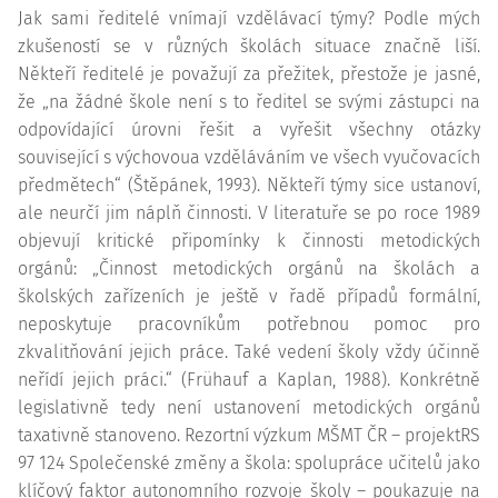
Jak sami ředitelé vnímají vzdělávací týmy? Podle mých
zkušeností se v různých školách situace značně liší.
Někteří ředitelé je považují za přežitek, přestože je jasné,
že „na žádné škole není s to ředitel se svými zástupci na
odpovídající úrovni řešit a vyřešit všechny otázky
související s výchovoua vzděláváním ve všech vyučovacích
předmětech“ (Štěpánek, 1993). Někteří týmy sice ustanoví,
ale neurčí jim náplň činnosti. V literatuře se po roce 1989
objevují kritické připomínky k činnosti metodických
orgánů: „Činnost metodických orgánů na školách a
školských zařízeních je ještě v řadě případů formální,
neposkytuje pracovníkům potřebnou pomoc pro
zkvalitňování jejich práce. Také vedení školy vždy účinně
neřídí jejich práci.“ (Frühauf a Kaplan, 1988). Konkrétně
legislativně tedy není ustanovení metodických orgánů
taxativně stanoveno. Rezortní výzkum MŠMT ČR – projektRS
97 124 Společenské změny a škola: spolupráce učitelů jako
klíčový faktor autonomního rozvoje školy – poukazuje na