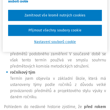
souborů cookie
sdružují vyučující více předmětů obvykle podobného
zaměření, např. vyučující přírodovědných předmětů,
Zamítnout vše kromě nutných cookies
humanitních předmětů nebo výchov. Na některých
školách tyto skupiny kopírují vzdělávací oblasti
rámcového vzdělávacího programu.
Přijmout všechny soubory cookie
metodické orgány
Podle dřívějších školských předpisů znamenaly totéž
Nastavení souborů cookie
co předmětové komise, tj. sdružovaly učitele více
předmětů podobného zaměření V současné době se
však tento termín používá ve smyslu souhrnu
předmětových komisía metodických sdružení.
ročníkový tým
Termín jsem objevila v základní škole, která má
ustanoveny týmy podle ročníků z důvodu velké
provázanosti předmětů a projektového stylu výuky v
daném ročníku.
Pohledem do nedávné historie zjistíme, že
před rokem