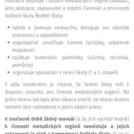
Instrukce
popisuje i složení metodických orgánů (vedoucí,
jeho zástupce, zapisovatel a ostatní členové) a povinnosti
ředitele školy. Ředitel školy:
vybírá a jmenuje vedoucího, deleguje mu náležité
pravomoci a odpovědnost
organizačně umožňuje činnost (schůzky, vzájemné
hospitace)
zajišťuje materiální podmínky (učebny, technika,
pomůcky)
organizuje spolupráci v rámci školy (1. a 2. stupeň)
Z výše uvedeného je zřejmé, že ředitel školy měl k
dispozici pravidla pro činnost metodických orgánů. Na
jednu stranu tak byla jeho situace snazší, na stranu druhou
nemohl sám rozhodovat o jejich náplni práce.
V současné době žádný manuál
(a že jich vychází hodně)
k činnosti metodických orgánů neexistuje a jejich
ustanovení je plně v kompetenci ředitele školy
. O co se