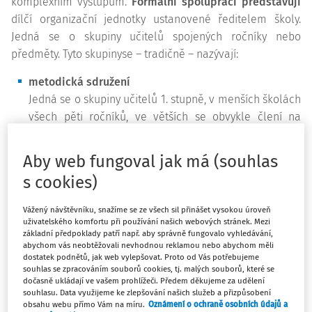
komplexním výstupům.
Formální spolupráci představují
dílčí organizační jednotky ustanovené ředitelem školy.
Jedná se o skupiny učitelů spojených ročníky nebo
předměty. Tyto skupinyse – tradičně – nazývají:
metodická sdružení
Jedná se o skupiny učitelů 1. stupně, v menších školách
všech pěti ročníků, ve větších se obvykle člení na
vyučující 1. – 2.(3.) ročníku a 3.(4.) – 5. ročníku, případně
i po jednotlivých ročnících. Ve školách existují i
Aby web fungoval jak má (souhlas
metodická sdružení vychovatelek a vychovatelů školní
s cookies)
družiny, vždy jedno sdružení s účastí všech těchto
pedagogických pracovníků. V poslední době se
Vážený návštěvníku, snažíme se ze všech sil přinášet vysokou úroveň
vzhledem k narůstajícímu počtu asistentů (či spíše
uživatelského komfortu při používání našich webových stránek. Mezi
základní předpoklady patří např. aby správně fungovalo vyhledávání,
asistentek) začínají objevovati jejich metodická
abychom vás neobtěžovali nevhodnou reklamou nebo abychom měli
sdružení.
dostatek podnětů, jak web vylepšovat. Proto od Vás potřebujeme
souhlas se zpracováním souborů cookies, tj. malých souborů, které se
předmětové komise
dočasně ukládají ve vašem prohlížeči. Předem děkujeme za udělení
V předmětových komisích, ustanovených většinou na2.
souhlasu. Data využijeme ke zlepšování našich služeb a přizpůsobení
obsahu webu přímo Vám na míru.
Oznámení o ochraně osobních údajů a
stupni základních škol a na středních školách, se