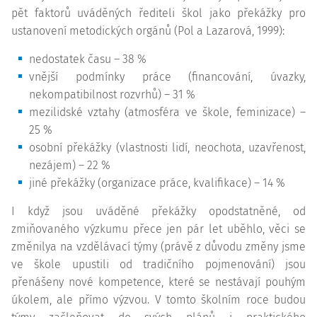
pět faktorů uváděných řediteli škol jako překážky pro
ustanovení metodických orgánů (Pol a Lazarová, 1999):
nedostatek času – 38 %
vnější podmínky práce (financování, úvazky,
nekompatibilnost rozvrhů) – 31 %
mezilidské vztahy (atmosféra ve škole, feminizace) –
25 %
osobní překážky (vlastnosti lidí, neochota, uzavřenost,
nezájem) – 22 %
jiné překážky (organizace práce, kvalifikace) – 14 %
I když jsou uváděné překážky opodstatněné, od
zmiňovaného výzkumu přece jen pár let uběhlo, věci se
změnilya na vzdělávací týmy (právě z důvodu změny jsme
ve škole upustili od tradičního pojmenování) jsou
přenášeny nové
kompetence
, které se nestávají pouhým
úkolem, ale přímo výzvou. V tomto školním roce budou