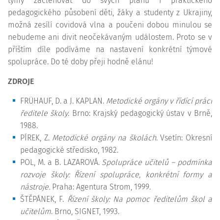
týmy začleňovat do svých plánů i praktického
pedagogického působení děti, žáky a studenty z Ukrajiny,
možná zesílí covidová vlna a poučeni dobou minulou se
nebudeme ani divit neočekávaným událostem. Proto se v
příštím díle podíváme na nastavení konkrétní týmové
spolupráce. Do té doby přeji hodně elánu!
ZDROJE
FRÜHAUF, D. a J. KAPLAN.
Metodické orgány v řídící práci
ředitele školy
. Brno: Krajský pedagogický ústav v Brně,
1988.
PÍREK, Z.
Metodické orgány na školách
. Vsetín: Okresní
pedagogické středisko, 1982.
POL, M. a B. LAZAROVÁ.
Spolupráce učitelů – podmínka
rozvoje školy: Řízení spolupráce, konkrétní formy a
nástroje.
Praha: Agentura Strom, 1999.
ŠTĚPÁNEK, F.
Řízení školy: Na pomoc ředitelům škol a
učitelům
. Brno, SIGNET, 1993.