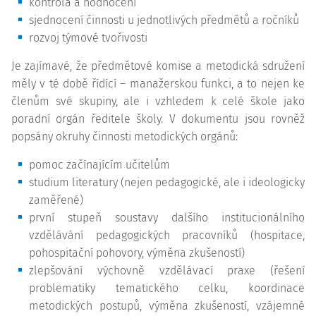
kontrola a hodnocení
sjednocení činnosti u jednotlivých předmětů a ročníků
rozvoj týmové tvořivosti
Je zajímavé, že předmětové komise a metodická sdružení
měly v té době řídící – manažerskou funkci, a to nejen ke
členům své skupiny, ale i vzhledem k celé škole jako
poradní orgán ředitele školy. V dokumentu jsou rovněž
popsány okruhy činnosti metodických orgánů:
pomoc začínajícím učitelům
studium literatury (nejen pedagogické, ale i ideologicky
zaměřené)
první stupeň soustavy dalšího institucionálního
vzdělávání pedagogických pracovníků (hospitace,
pohospitační pohovory, výměna zkušeností)
zlepšování výchovně vzdělávací praxe (řešení
problematiky tematického celku, koordinace
metodických postupů, výměna zkušeností, vzájemné