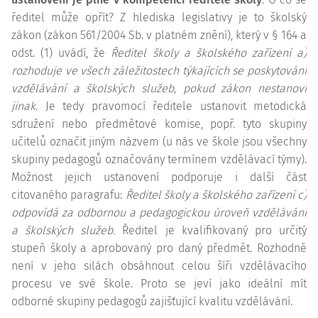
ředitel může opřít? Z hlediska legislativy je to školský
zákon (zákon 561/2004 Sb. v platném znění), který v § 164 a
odst. (1) uvádí, že
Ředitel školy a školského zařízení a)
rozhoduje ve všech záležitostech týkajících se poskytování
vzdělávání a školských služeb, pokud zákon nestanoví
jinak
. Je tedy pravomocí ředitele ustanovit metodická
sdružení nebo předmětové komise, popř. tyto skupiny
učitelů označit jiným názvem (u nás ve škole jsou všechny
skupiny pedagogů označovány termínem vzdělávací týmy).
Možnost jejich ustanovení podporuje i další část
citovaného paragrafu:
Ředitel školy a školského zařízení c)
odpovídá za odbornou a pedagogickou úroveň vzdělávání
a školských služeb.
Ředitel je kvalifikovaný pro určitý
stupeň školy a aprobovaný pro daný předmět. Rozhodně
není v jeho silách obsáhnout celou šíři vzdělávacího
procesu ve své škole. Proto se jeví jako ideální mít
odborné skupiny pedagogů zajišťující kvalitu vzdělávání.