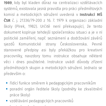
1989
, kdy byl kladen důraz na centralizaci vzdělávacích
systémů, existovala jasná pravidla pro práci předmětových
komisí a metodických sdružení uvedená v
Instrukci MŠ
ČSR
č. j. 21336/79-200 z 16. 7. 1979 k organizaci základní
školy (Pírek, 1982). Určitě není překvapující, že tento
dokument kopíruje tehdejší společenskou situaci a je v ní
politické zaměření, např. seznámení a dodržování závěrů
sjezdů Komunistické strany Československa. Pevně
stanovené předpisy asi byly překážkou pro kreativní
pracovníky, navzdory tomu
instrukce
obsahuje některé
věci i dnes použitelné.
Instrukce
uvádí důvody zřízení
předmětových skupin a metodických sdružení. Jednalo se
především o:
řídící funkce směrem k pedagogickým pracovníkům
poradní orgán ředitele školy (podněty ke zkvalitnění
práce školy)
vzdělávání pedagogických pracovníků