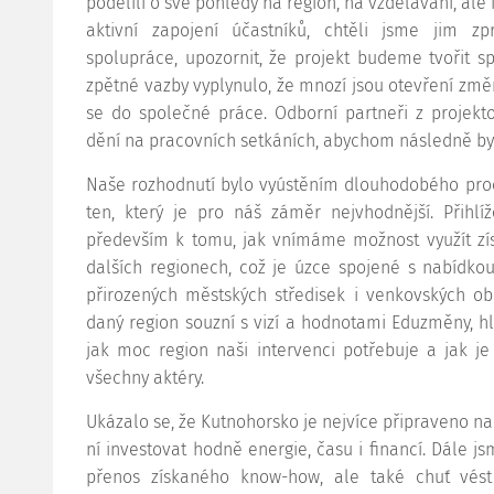
podělili o své pohledy na region, na vzdělávání, ale 
aktivní zapojení účastníků, chtěli jsme jim z
spolupráce, upozornit, že projekt budeme tvořit s
zpětné vazby vyplynulo, že mnozí jsou otevření změn
se do společné práce. Odborní partneři z projek
dění na pracovních setkáních, abychom následně byli
Naše rozhodnutí bylo vyústěním dlouhodobého proce
ten, který je pro náš záměr nejvhodnější. Přihlíž
především k tomu, jak vnímáme možnost využít zís
dalších regionech, což je úzce spojené s nabídko
přirozených městských středisek i venkovských obla
daný region souzní s vizí a hodnotami Eduzměny, hl
jak moc region naši intervenci potřebuje a jak j
všechny aktéry.
Ukázalo se, že Kutnohorsko je nejvíce připraveno n
ní investovat hodně energie, času i financí. Dále js
přenos získaného know-how, ale také chuť vést