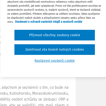
a poměrně dlouhá, svědčí následující
abychom vás neobtěžovali nevhodnou reklamou nebo abychom měli
dostatek podnětů, jak web vylepšovat. Proto od Vás potřebujeme souhlas se
zpracováním souborů cookies, tj. malých souborů, které se dočasně ukládají
Tisknout
ve vašem prohlížeči. Předem děkujeme za udělení souhlasu. Data využijeme
ke zlepšování našich služeb a přizpůsobení obsahu webu přímo Vám na
 stala pětiletá pilotáž, jsme začali řešit
míru.
Oznámení o ochraně osobních údajů a souborů cookie
ledem k finančním možnostem musí jít o
Sdílet
chny stupně vzdělávání od mateřských po
Přijmout všechny soubory cookie
na daném území byla přítomna vyloučená
Poznámka
ný region. Jako prvotní kritéria byly tedy
ČŠI a také socioekonomické parametry,
Zamítnout vše kromě nutných cookies
i. Tímto jsme došli ke statistickému
dem k národnímu průměru. Ze seznamu asi
Nastavení souborů cookie
obností jsme v červnu 2019 společně s
jsme se, že je všechny zkusíme oslovit s
, abychom je seznámili s tím, co bude na
čínsku, Kutnohorsku, Moravskokrumlovsku,
oběhly osobní schůzky se zástupci ORP a
em, aby se vyjádřili, zda mají zájem o