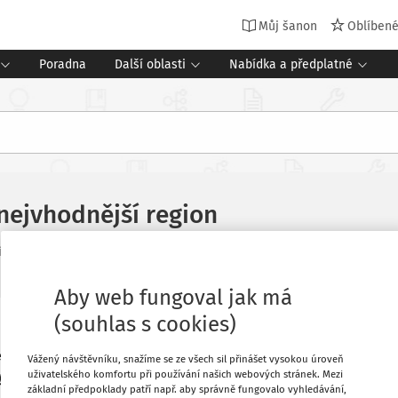
Můj šanon
Oblíben
Poradna
Další oblasti
Nabídka a předplatné
nejvhodnější region
ízení školy
Vydání:
4/2020
Aby web fungoval jak má
(souhlas s cookies)
do nové fáze – došlo k výběru regionu,
Oblíbené
et spolupracovat se všemi aktéry ve
Vážený návštěvníku, snažíme se ze všech sil přinášet vysokou úroveň
uživatelského komfortu při používání našich webových stránek. Mezi
ity. Volba nakonec padla na Kutnohorsko
Stáhnout
základní předpoklady patří např. aby správně fungovalo vyhledávání,