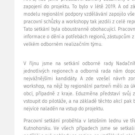
zapojení do projektu. To bylo v létě 2019. A od 
modelu regionální podpory vzdělávání zapojilo vš
pracovní schůzky a workshopy tak jezdili z celé rep
Tato setkání byla oboustranně obohacující. Praco
informace o dění a potřebách regionů, zástupcům z 
velkém odborném realizačním týmu.
V říjnu jsme na setkání odborné rady Nadačníh
jednotlivých regionech a odborná rada nám dopo
nejvážnějšími kandidáty. A zde vzešel návrh zor
workshop, na nějž by regionální partneři měli za úk
obcí, případně z kraje. Eduzměna představí svůj z
vstoupit do pilotáže, a na základě těchto akcí pak 
nejvíce naladěn na vstup do projektu.
Pracovní setkání proběhla v letošním lednu ve tř
Kutnohorsku. Ve všech případech jsme se setkali