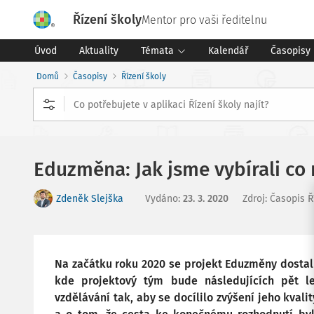
Řízení školy
Mentor pro vaši ředitelnu
Úvod
Aktuality
Témata
Kalendář
Časopisy
Domů
Časopisy
Řízení školy
Eduzměna: Jak jsme vybírali co 
Zdeněk Slejška
Vydáno
:
23. 3. 2020
Zdroj
:
Časopis Ř
Na začátku roku 2020 se projekt Eduzměny dostal 
kde projektový tým bude následujících pět l
vzdělávání tak, aby se docílilo zvýšení jeho kval