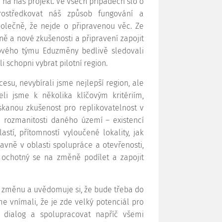
i na náš projekt. Ve všech případech šlo o
prostředkovat náš způsob fungování a
polečně, že nejde o připravenou věc. Ze
ě a nové zkušenosti a připravení zapojit
tového týmu Eduzměny bedlivě sledovali
 schopni vybrat pilotní region.
su, nevybírali jsme nejlepší region, ale
eli jsme k několika klíčovým kritériím,
kanou zkušenost pro replikovatelnost v
u rozmanitosti daného území – existencí
stí, přítomností vyloučené lokality, jak
avně v oblasti spolupráce a otevřenosti,
e ochotný se na změně podílet a zapojit
a změnu a uvědomuje si, že bude třeba do
me vnímali, že je zde velký potenciál pro
 dialog a spolupracovat napříč všemi