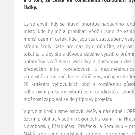
a o tom, že cesta ke konečnému rozhodnutí byl
řádky.
Už ve chvíli, kdy se hlavní prioritou nadačního fondu
místo, kde by měla probíhat. Věděli jsme, že vzh
menší územní celek, kde jsou však zastoupeny vše
střední školy. Dále pro nás bylo důležité, aby 
lokalita a aby šlo z důvodu dalšího využití o průměr
uplatněny vzdělávací výsledky z dostupných dat 
především míra rozvodovosti a nezaměstnanost
předvýběru regionů, které příliš nevybočují vzhle
20 kritériím vyhovujících obcí s rozšířenou půs
odbornými partnery vybrali osm kandidátů a shodli 
možností zapojení se do přípravy projektu.
V prvním kroku jsme oslovili MAPy a následně i ORP
území probíhat. V sedmi regionech z osmi – na Hlu
Novoborsku, Přeloučsku, Přešticku a Semilsku – pr
MAPů, kde jsme představili záměry Eduzměny s cíl