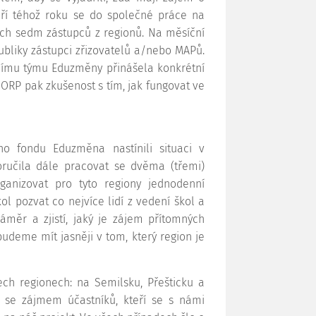
září téhož roku se do společné práce na
ech sedm zástupců z regionů. Na měsíční
ubliky zástupci zřizovatelů a/nebo MAPů.
vnímu týmu Eduzměny přinášela konkrétní
ORP pak zkušenost s tím, jak fungovat ve
o fondu Eduzměna nastínili situaci v
ručila dále pracovat se dvěma (třemi)
ganizovat pro tyto regiony jednodenní
ol pozvat co nejvíce lidí z vedení škol a
áměr a zjistí, jaký je zájem přítomných
budeme mít jasněji v tom, který region je
ech regionech: na Semilsku, Přešticku a
 se zájmem účastníků, kteří se s námi