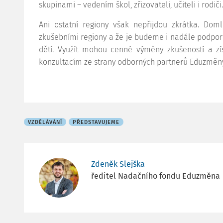
skupinami – vedením škol, zřizovateli, učiteli i rodiči.
Ani ostatní regiony však nepřijdou zkrátka. Dom
zkušebními regiony a že je budeme i nadále podporov
dětí. Využít mohou cenné výměny zkušeností a zí
konzultacím ze strany odborných partnerů Eduzměny
VZDĚLÁVÁNÍ
PŘEDSTAVUJEME
Zdeněk Slejška
ředitel Nadačního fondu Eduzměna