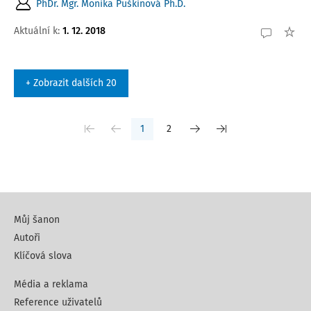
PhDr. Mgr. Monika Puškinová Ph.D.
Aktuální k
:
1. 12. 2018
+ Zobrazit dalších 20
1
2
Můj šanon
Autoři
Klíčová slova
Média a reklama
Reference uživatelů