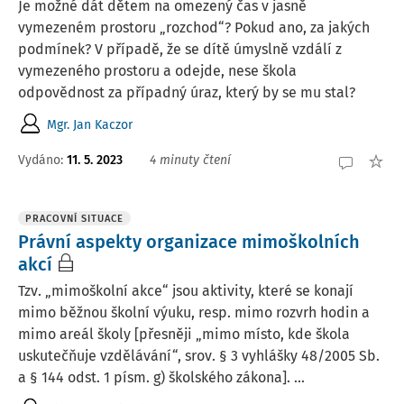
Je možné dát dětem na omezený čas v jasně
vymezeném prostoru „rozchod“? Pokud ano, za jakých
podmínek? V případě, že se dítě úmyslně vzdálí z
vymezeného prostoru a odejde, nese škola
odpovědnost za případný úraz, který by se mu stal?
Mgr. Jan Kaczor
Vydáno
:
11. 5. 2023
4 minuty čtení
PRACOVNÍ SITUACE
Právní aspekty organizace mimoškolních
akcí
Tzv. „mimoškolní akce“ jsou aktivity, které se konají
mimo běžnou školní výuku, resp. mimo rozvrh hodin a
mimo areál školy [přesněji „mimo místo, kde škola
uskutečňuje vzdělávání“, srov. § 3 vyhlášky 48/2005 Sb.
a § 144 odst. 1 písm. g) školského zákona]. ...