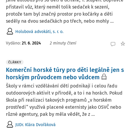
přistavil vůz, který neměl tolik sedaček k sezení,
protože tam byl značný prostor pro kočárky a děti
seděly na dvou sedačkách po třech, nebo mohly ...
Holubová advokáti, s. r. o.
Vydáno
:
21. 6. 2024
2 minuty čtení
ČLÁNKY
Komerční horské túry pro děti legálně jen s
horským průvodcem nebo vůdcem
Školy v rámci vzdělávání dětí podnikají i celou řadu
outdoorových aktivit v přírodě, a to i na horách. Pokud
škola při realizaci takových programů „v horském
prostředí“ využívá placené externisty jako OSVČ nebo
různé agentury, pak by měla vědět, že z ...
JUDr. Klára Dvořáková