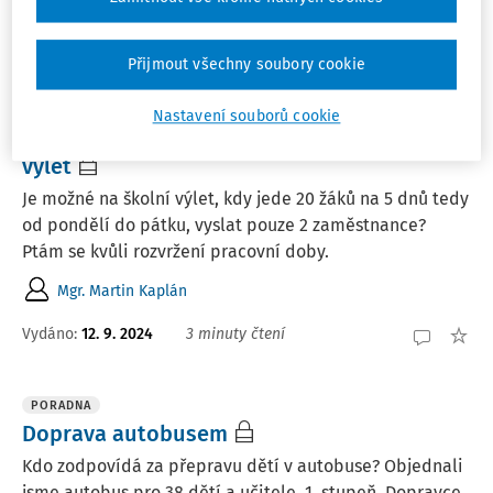
Vydáno
:
13. 6. 2025
1 minuta čtení
Přijmout všechny soubory cookie
PORADNA
Nastavení souborů cookie
Minimální počet pedagogů na školní
výlet
Je možné na školní výlet, kdy jede 20 žáků na 5 dnů tedy
od pondělí do pátku, vyslat pouze 2 zaměstnance?
Ptám se kvůli rozvržení pracovní doby.
Mgr. Martin Kaplán
Vydáno
:
12. 9. 2024
3 minuty čtení
PORADNA
Doprava autobusem
Kdo zodpovídá za přepravu dětí v autobuse? Objednali
jsme autobus pro 38 dětí a učitele, 1. stupeň. Dopravce