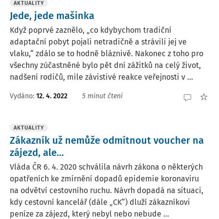
AKTUALITY
Jede, jede mašinka
Když poprvé zaznělo, „co kdybychom tradiční
adaptační pobyt pojali netradičně a strávili jej ve
vlaku,“ zdálo se to hodně bláznivě. Nakonec z toho pro
všechny zúčastněné bylo pět dní zážitků na celý život,
nadšení rodičů, mile závistivé reakce veřejnosti v ...
Vydáno:
12. 4. 2022
5 minut čtení
AKTUALITY
Zákazník už nemůže odmítnout voucher na
zájezd, ale…
Vláda ČR 6. 4. 2020 schválila návrh zákona o některých
opatřeních ke zmírnění dopadů epidemie koronaviru
na odvětví cestovního ruchu. Návrh dopadá na situaci,
kdy cestovní kancelář (dále „CK“) dluží zákazníkovi
peníze za zájezd, který nebyl nebo nebude ...