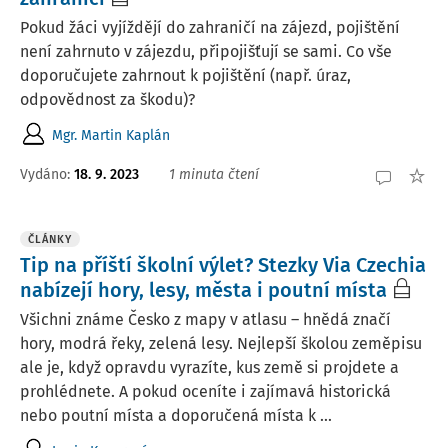
Pokud žáci vyjíždějí do zahraničí na zájezd, pojištění
není zahrnuto v zájezdu, připojišťují se sami. Co vše
doporučujete zahrnout k pojištění (např. úraz,
odpovědnost za škodu)?
Mgr. Martin Kaplán
Vydáno:
18. 9. 2023
1 minuta čtení
ČLÁNKY
Tip na příští školní výlet? Stezky Via Czechia
nabízejí hory, lesy, města i poutní místa
Všichni známe Česko z mapy v atlasu – hnědá značí
hory, modrá řeky, zelená lesy. Nejlepší školou zeměpisu
ale je, když opravdu vyrazíte, kus země si projdete a
prohlédnete. A pokud oceníte i zajímavá historická
nebo poutní místa a doporučená místa k ...