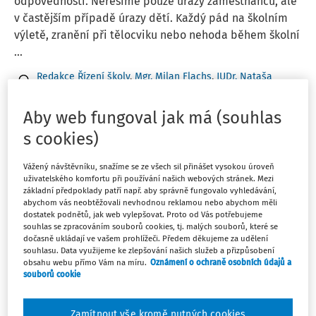
odpovědnosti. Neřešíme pouze úrazy zaměstnanců, ale
v častějším případě úrazy dětí. Každý pád na školním
výletě, zranění při tělocviku nebo nehoda během školní
...
Redakce Řízení školy
,
Mgr. Milan Flachs
,
JUDr. Nataša
Randlová Ph.D.
,
JUDr. Eva Janečková
Aby web fungoval jak má (souhlas
Vydáno:
18. 6. 2025
3 minuty čtení
s cookies)
PORADNA
Vážený návštěvníku, snažíme se ze všech sil přinášet vysokou úroveň
Cestovní náhrady a další výdaje proplácené
uživatelského komfortu při používání našich webových stránek. Mezi
základní předpoklady patří např. aby správně fungovalo vyhledávání,
pedagogům na školním výletě
abychom vás neobtěžovali nevhodnou reklamou nebo abychom měli
dostatek podnětů, jak web vylepšovat. Proto od Vás potřebujeme
Jsme základní škola a koncem školního roku u nás
souhlas se zpracováním souborů cookies, tj. malých souborů, které se
probíhají vícedenní výlety učitelů se svými kmenovými
dočasně ukládají ve vašem prohlížeči. Předem děkujeme za udělení
souhlasu. Data využijeme ke zlepšování našich služeb a přizpůsobení
třídami. Učitelům proplácíme stravné a cestovné. Je
obsahu webu přímo Vám na míru.
Oznámení o ochraně osobních údajů a
možné jim ještě proplatit další výdaje spojené s
souborů cookie
výletem, např. jízdenku na lanovou dráhu, vstup do ...
Jaroslava Pfeilerová
Zamítnout vše kromě nutných cookies