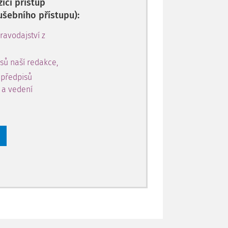
ici přístup
ušebního přístupu):
avodajství z
sů naší redakce,
 předpisů
y a vedení