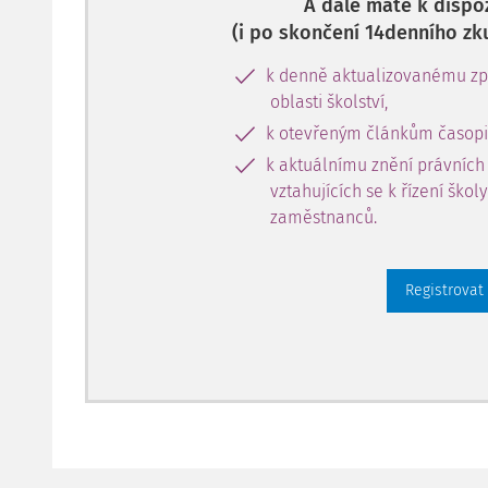
A dále máte k dispoz
(i po skončení 14denního zk
k denně aktualizovanému zpr
oblasti školství,
k otevřeným článkům časopi
k aktuálnímu znění právních
vztahujících se k řízení škol
zaměstnanců.
Registrovat