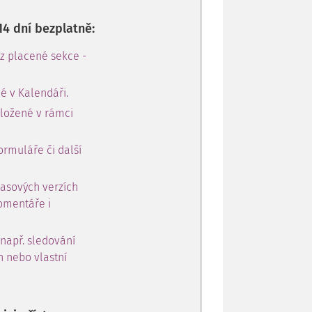
14 dní bezplatně:
 z placené sekce -
é v Kalendáři.
oložené v rámci
ormuláře či další
časových verzích
omentáře i
 např. sledování
h nebo vlastní