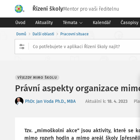
Řízení školy
Mentor pro vaši ředitelnu
Úvod
Aktuality
Témata
Kalendář
Časopisy
Domů
Další oblasti
Pracovní situace
VÝJEZDY MIMO ŠKOLU
Právní aspekty organizace mimo
PhDr. Jan Voda Ph.D., MBA
Aktuální k
:
18. 4. 2023
Pla
Tzv. „mimoškolní akce“ jsou aktivity, které se 
mimo rozvrh hodin a mimo areál školy [přesněj