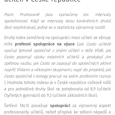
Pozn: Pruhovaně jsou vyznačeny tzv. intervaly
spolehlivosti. Když se intervaly dvou konkrétních druhů
škol nepřekrývají, jedná se o statisticky významný rozdíl.
Druhý index zaměřený na spolupráci mezi učiteli se věnuje
míře
profesní spolupráce na výuce
(
jak často učitelé
vyučují týmově společně s jinými učiteli v téže třídě; jak
často pozorují výuku ostatních učitelů a poskytují jim
zpětnou vazbu; jak často se zapojují do společných aktivit
napříč třídami a věkovými skupinami, např. do projektů; jak
často společně s kolegy pracují na svém profesním rozvoji
). Hodnota tohoto indexu je v České republice celkově nižší
a pro jednotlivé druhy škol se pohybovala od 8,9 (učitelé
čtyřletých gymnázií) do 9,3 (učitelé základních škol).
Šetření TALIS považuje
spolupráci
za významný aspekt
profesionality učitelů, neboť přispívá ke sdílení nápadů a