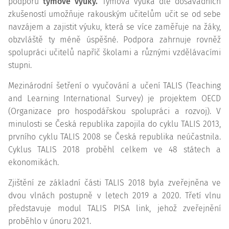
podporu
týmové výuky.
Týmová výuka dle dosavadních
zkušeností umožňuje rakouským učitelům učit se od sebe
navzájem a zajistit výuku, která se více zaměřuje na žáky,
obzvláště ty méně úspěšné. Podpora zahrnuje rovněž
spolupráci učitelů napříč školami a různými vzdělávacími
stupni.
Mezinárodní šetření o vyučování a učení TALIS (Teaching
and Learning International Survey) je projektem OECD
(Organizace pro hospodářskou spolupráci a rozvoj). V
minulosti se Česká republika zapojila do cyklu TALIS 2013,
prvního cyklu TALIS 2008 se Česká republika neúčastnila.
Cyklus TALIS 2018 proběhl celkem ve 48 státech a
ekonomikách.
Zjištění ze základní části TALIS 2018 byla zveřejněna ve
dvou vlnách postupně v letech 2019 a 2020. Třetí vlnu
představuje modul TALIS PISA link, jehož zveřejnění
proběhlo v únoru 2021.