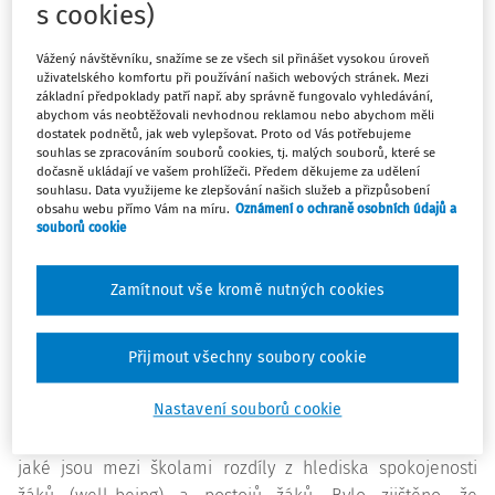
s cookies)
víceletého gymnázia o zkušenosti, názory a postoje učitelů
z jednotlivých druhů škol navštěvovaných v České
Vážený návštěvníku, snažíme se ze všech sil přinášet vysokou úroveň
republice patnáctiletými žáky.
uživatelského komfortu při používání našich webových stránek. Mezi
základní předpoklady patří např. aby správně fungovalo vyhledávání,
abychom vás neobtěžovali nevhodnou reklamou nebo abychom měli
Podle zjištění TALIS-PISA link patnáctiletí
žáci
v
dostatek podnětů, jak web vylepšovat. Proto od Vás potřebujeme
Českérepublice
dosahují lepších výsledků ve školách
, ve
souhlas se zpracováním souborů cookies, tj. malých souborů, které se
dočasně ukládají ve vašem prohlížeči. Předem děkujeme za udělení
kterých učitelé tráví větší část vyučovací hodiny
vlastní
souhlasu. Data využijeme ke zlepšování našich služeb a přizpůsobení
výukou a učením
a nemusí tolik času věnovat zjednávání
obsahu webu přímo Vám na míru.
Oznámení o ochraně osobních údajů a
kázně. Dále ve školách, ve kterých i ředitelé tráví méně
souborů cookie
času řešením kázeňských problémů. Lepších výsledků
celkově dosahují žáci ve školách, ve nichž jsou
učitelé
Zamítnout vše kromě nutných cookies
spokojenější,
a ve školách, ve kterých učitelé častěji
žákům poskytují zpětnou vazbu – v modulu TALIS-PISA link
Přijmout všechny soubory cookie
toto bylo konkrétně vyjádřeno tak, že učitelé tráví více
času opravováním a známkováním prací žáků.
Nastavení souborů cookie
Modul TALIS-PISA link umožnil zjišťovat například také to,
jaké jsou mezi školami rozdíly z hlediska spokojenosti