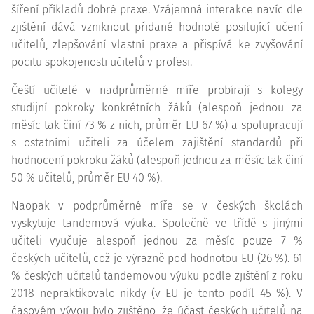
šíření příkladů dobré praxe. Vzájemná interakce navíc dle
zjištění dává vzniknout přidané hodnotě posilující učení
učitelů, zlepšování vlastní praxe a přispívá ke zvyšování
pocitu spokojenosti učitelů v profesi.
Čeští učitelé v nadprůměrné míře probírají s kolegy
studijní pokroky konkrétních žáků (alespoň jednou za
měsíc tak činí 73 % z nich, průměr EU 67 %) a spolupracují
s ostatními učiteli za účelem zajištění standardů při
hodnocení pokroku žáků (alespoň jednou za měsíc tak činí
50 % učitelů, průměr EU 40 %).
Naopak v podprůměrné míře se v českých školách
vyskytuje tandemová výuka. Společně ve třídě s jinými
učiteli vyučuje alespoň jednou za měsíc pouze 7 %
českých učitelů, což je výrazně pod hodnotou EU (26 %). 61
% českých učitelů tandemovou výuku podle zjištění z roku
2018 nepraktikovalo nikdy (v EU je tento podíl 45 %). V
časovém vývoji bylo zjištěno, že účast českých učitelů na