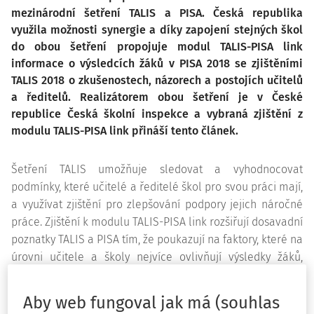
mezinárodní šetření TALIS a PISA. Česká republika
využila možnosti synergie a díky zapojení stejných škol
do obou šetření propojuje modul TALIS-PISA link
informace o výsledcích žáků v PISA 2018 se zjištěními
TALIS 2018 o zkušenostech, názorech a postojích učitelů
a ředitelů. Realizátorem obou šetření je v České
republice Česká školní inspekce a vybraná zjištění z
modulu TALIS-PISA link přináší tento článek.
Šetření TALIS umožňuje sledovat a vyhodnocovat
podmínky, které učitelé a ředitelé škol pro svou práci mají,
a využívat zjištění pro zlepšování podpory jejich náročné
práce. Zjištění k modulu TALIS-PISA link rozšiřují dosavadní
poznatky TALIS a PISA tím, že poukazují na faktory, které na
úrovni učitele a školy nejvíce ovlivňují výsledky žáků,
spokojenost žáků a jejich postoje ke škole. Zjištění z
modulu rozšiřují také dosavadní poznatky z TALIS pro
Aby web fungoval jak má (souhlas
úroveň druhého stupně základní školy a nižších ročníků