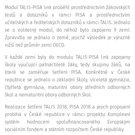
Modul TALIS-PISA link proběhl prostřednictvím žákovských
testů a dotazníků v rámci PISA a prostřednictvím
učitelských a ředitelských dotazníků v rámci TALIS. Jednalo
se o volitelný modul, do něhož bylo zapojeno 9 zemí.
Zpravidla se jednalo o země, jejichž výsledek je výrazně
nižší než průměr zemí OECD.
V každé zemi byly do modulu TALIS-PISA link zapojeny
školy vyučující patnáctileté žáky, tedy skupinu žáků, na
které se zaměřuje šetření PISA. Konkrétně v České
republice se jednalo o základní školy, víceletá gymnázia,
čtyřletá gymnázia, maturitní obory středních odborných
škol a nematuritní obory odborných škol.
Realizace šetření TALIS 2018, PISA 2018 a jejich propojení
probíhá v České republice v rámci projektu Komplexní
systém hodnocení spolufinancovaného Evropským
sociálním fondem a státním rozpočtem České republiky.