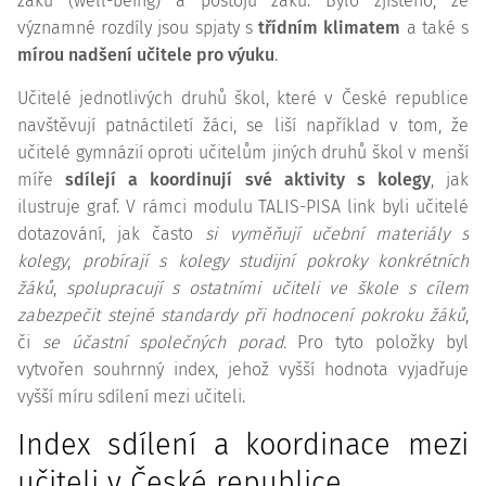
žáků (well-being) a postojů žáků. Bylo zjištěno, že
významné rozdíly jsou spjaty s
třídním klimatem
a také s
mírou nadšení učitele pro výuku
.
Učitelé jednotlivých druhů škol, které v České republice
navštěvují patnáctiletí žáci, se liší například v tom, že
učitelé gymnázií oproti učitelům jiných druhů škol v menší
míře
sdílejí
a koordinují své aktivity s kolegy
, jak
ilustruje graf. V rámci modulu TALIS-PISA link byli učitelé
dotazování, jak často
si vyměňují učební materiály s
kolegy
,
probírají s kolegy studijní pokroky konkrétních
žáků
,
spolupracují s ostatními učiteli ve škole s cílem
zabezpečit stejné standardy při hodnocení pokroku žáků
,
či
se účastní společných porad.
Pro tyto položky byl
vytvořen souhrnný index, jehož vyšší hodnota vyjadřuje
vyšší míru sdílení mezi učiteli.
Index sdílení a koordinace mezi
učiteli v České republice