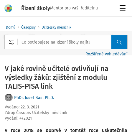
Řízení školy
Mentor pro vaši ředitelnu
Menu
Domů
Časopisy
Učitelský měsíčník
Rozšířené vyhledávání
V jaké rovině učitelé ovlivňují na
výsledky žáků: zjištění z modulu
TALIS-PISA link
PhDr. Josef Basl Ph.D.
Vydáno
:
22. 3. 2021
Zdroj
:
Časopis Učitelský měsíčník
Vydání:
4/2021
V roce 2018 se poprvé v tomtéž roce uskutečnila