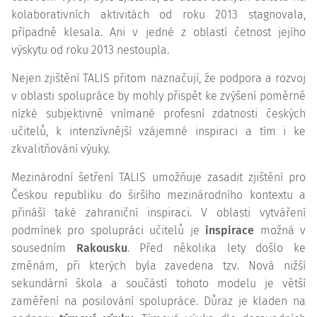
kolaborativních aktivitách od roku 2013 stagnovala,
případně klesala. Ani v jedné z oblastí četnost jejího
výskytu od roku 2013 nestoupla.
Nejen zjištění TALIS přitom naznačují, že podpora a rozvoj
v oblasti spolupráce by mohly přispět ke zvýšení poměrně
nízké subjektivně vnímané profesní zdatnosti českých
učitelů, k intenzívnější vzájemné inspiraci a tím i ke
zkvalitňování výuky.
Mezinárodní šetření TALIS umožňuje zasadit zjištění pro
Českou republiku do širšího mezinárodního kontextu a
přináší také zahraniční inspiraci. V oblasti vytváření
podmínek pro spolupráci učitelů je
inspirace
možná v
sousedním
Rakousku
. Před několika lety došlo ke
změnám, při kterých byla zavedena tzv. Nová nižší
sekundární škola a součástí tohoto modelu je větší
zaměření na posilování spolupráce. Důraz je kladen na