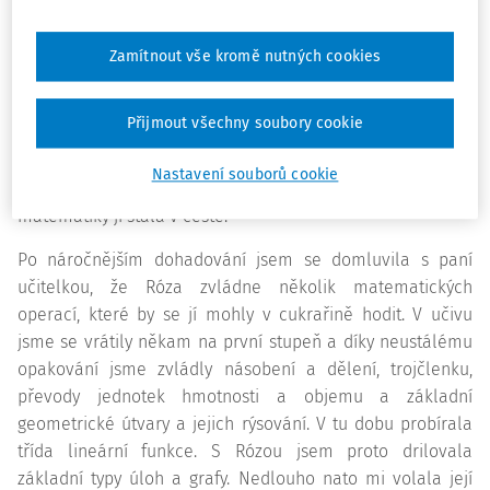
třída dostala novou paní učitelku, která původně učila na
gymnáziu, a ta slečně „hrozila“ pětkou, „protože přeci nic
Zamítnout vše kromě nutných cookies
neumí a místo písemky odevzdává nepopsaný papír“. Byla
to pravda. Dívka skutečně nezvládala ani základní učivo
Přijmout všechny soubory cookie
na úrovni pátého ročníku a měla takový blok, že se ani
nepokoušela zadané úlohy řešit. Nyní ale nastal okamžik,
Nastavení souborů cookie
kdy si mohla zvolit své vysněné povolání, a známka z
matematiky jí stála v cestě.
Po náročnějším dohadování jsem se domluvila s paní
učitelkou, že Róza zvládne několik matematických
operací, které by se jí mohly v cukrařině hodit. V učivu
jsme se vrátily někam na první stupeň a díky neustálému
opakování jsme zvládly násobení a dělení, trojčlenku,
převody jednotek hmotnosti a objemu a základní
geometrické útvary a jejich rýsování. V tu dobu probírala
třída lineární funkce. S Rózou jsem proto drilovala
základní typy úloh a grafy. Nedlouho nato mi volala její