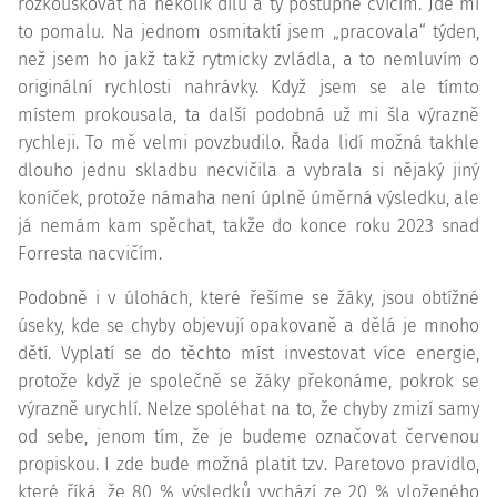
rozkouskovat na několik dílů a ty postupně cvičím. Jde mi
to pomalu. Na jednom osmitaktí jsem „pracovala“ týden,
než jsem ho jakž takž rytmicky zvládla, a to nemluvím o
originální rychlosti nahrávky. Když jsem se ale tímto
místem prokousala, ta další podobná už mi šla výrazně
rychleji. To mě velmi povzbudilo. Řada lidí možná takhle
dlouho jednu skladbu necvičila a vybrala si nějaký jiný
koníček, protože námaha není úplně úměrná výsledku, ale
já nemám kam spěchat, takže do konce roku 2023 snad
Forresta nacvičím.
Podobně i v úlohách, které řešíme se žáky, jsou obtížné
úseky, kde se chyby objevují opakovaně a dělá je mnoho
dětí. Vyplatí se do těchto míst investovat více energie,
protože když je společně se žáky překonáme, pokrok se
výrazně urychlí. Nelze spoléhat na to, že chyby zmizí samy
od sebe, jenom tím, že je budeme označovat červenou
propiskou. I zde bude možná platit tzv. Paretovo pravidlo,
které říká, že 80 % výsledků vychází ze 20 % vloženého