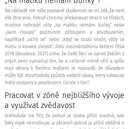
„Na matiku nemám buňky“?
Na základě mé výše popsané zkušenosti se mi zdá, že není
vše ztraceno. Pokud chceme překonávat strach ve třídách,
musíme nahradit věty „na matiku nemám buňky“ nebo
„jsem hloupý“ pozitivním přístupem a povzbuzením,
například „učím se“ nebo „když se budu snažit, vždy se
mohu o kousek zlepšit“. Díky mezinárodnímu šetření PISA
2018 (Boudová, 2021) víme, že čeští žáci se oproti žákům z
jiných zemí vyznačují tím, že si celkově méně věří a spíše
mají sklony k fixnímu myšlení. Je nasnadě, že důvodem
může být dlouhodobý způsob vedení výuky, který vykazuje
málo podpory a povzbuzení. Co ale s tím?
Pracovat v zóně nejbližšího vývoje
a využívat zvědavost
Jednoduše lze říct, že pokud je úloha příliš snadná, pak
žáky nijak nemotivuje, a zároveň pokud je příliš obtížná a