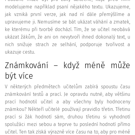
modelujeme například psaní nějakého textu. Ukazujeme,
jak vzniká první verze, jak nad ní dále přemýšlíme a
upravujeme ji. Nemusíme se bát ukázat váhání a zmatek,
ke kterému při tvorbě dochází. Tím, že se učitel neobává
ukázat žákům, že ani on nevytvoří ihned dokonalý text, u
nich snižuje strach ze selhání, podporuje tvořivost a
ukazuje cestu.
Známkování – když méně může
být více
V některých předmětech učitelům zabírá spoustu času
známkování testů a prací. Je opravdu nutné, aby většinu
prací hodnotil učitel a aby všechny byly hodnoceny
známkou? Někteří učitelé používají pravidlo třetin. Třetinu
prací si žák hodnotí sám, druhou třetinu si vyhodnotí
spolužáci mezi sebou a teprve tu poslední hodnotí přímo
učitel. Ten tak získá výrazně více času na to, aby pro méně