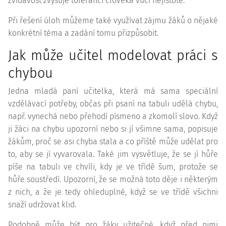
zvídavost zvyšuje toleranci člověka vůči nejistotě.
Při řešení úloh můžeme také využívat zájmu žáků o nějaké
konkrétní téma a zadání tomu přizpůsobit.
Jak může učitel modelovat práci s
chybou
Jedna mladá paní učitelka, která má sama speciální
vzdělávací potřeby, občas při psaní na tabuli udělá chybu,
např. vynechá nebo přehodí písmeno a zkomolí slovo. Když
ji žáci na chybu upozorní nebo si jí všimne sama, popisuje
žákům, proč se asi chyba stala a co příště může udělat pro
to, aby se jí vyvarovala. Také jim vysvětluje, že se jí hůře
píše na tabuli ve chvíli, kdy je ve třídě šum, protože se
hůře soustředí. Upozorní, že se možná toto děje i některým
z nich, a že je tedy ohleduplné, když se ve třídě všichni
snaží udržovat klid.
Podobně může být pro žáky užitečné, když před nimi