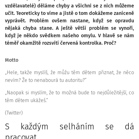
vzdělavatelé) děláme chyby a všichni se z nich můžeme
učit. Teoreticky to víme a jistě o tom dokážeme zaníceně
vyprávět. Problém ovšem nastane, když se opravdu
nějaká chyba stane. A ještě větší problém se vynoří,
když je někdo svědkem našeho omylu. V hlavě se nám
téměř okamžitě rozsvítí červená kontrolka. Proč?
Motto
„Hele, takže myslíš, že můžu těm dětem přiznat, že něco
nevím? Že to nenabourá tu autoritu?“
„Naopak si myslím, že to možná bude to nejdůležitější, co
těm dětem ukážeš.“
(Twitter)
S každým selháním se dá
pracovat