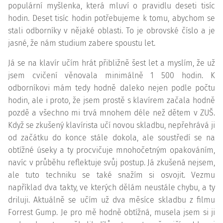
populární myšlenka, která mluví o pravidlu deseti tisíc
hodin. Deset tisíc hodin potřebujeme k tomu, abychom se
stali odborníky v nějaké oblasti. To je obrovské číslo a je
jasné, že nám studium zabere spoustu let.
Já se na klavír učím hrát přibližně šest let a myslím, že už
jsem cvičení věnovala minimálně 1 500 hodin. K
odborníkovi mám tedy hodně daleko nejen podle počtu
hodin, ale i proto, že jsem prostě s klavírem začala hodně
pozdě a všechno mi trvá mnohem déle než dětem v ZUŠ.
Když se zkušený klavírista učí novou skladbu, nepřehrává ji
od začátku do konce stále dokola, ale soustředí se na
obtížné úseky a ty procvičuje mnohočetným opakováním,
navíc v průběhu reflektuje svůj postup. Já zkušená nejsem,
ale tuto techniku se také snažím si osvojit. Vezmu
například dva takty, ve kterých dělám neustále chybu, a ty
driluji. Aktuálně se učím už dva měsíce skladbu z filmu
Forrest Gump. Je pro mě hodně obtížná, musela jsem si ji