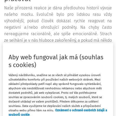
Naše přirozená reakce je dána předlouhou historií vývoje
našeho mozku. Evolučně bylo pro lidskou rasu vždy
výhodnější, pokud člověk dokázal rychle reagovat na
negativní a/nebo ohrožující podněty. Na chyby často
nereagujeme racionálně, ale spíše emocionálně. Strach
ze selhání je v nás hluboce zakořeněný, a pokud má někdo
například úzkost z matematiky a setká se s náročnou
úlohou, v mozku se mu aktivuje stejné centrum, jako když
Aby web fungoval jak má (souhlas
se někdo, kdo trpí například arachnofobií, setká s
s cookies)
pavoukem.
Vážený návštěvníku, snažíme se ze všech sil přinášet vysokou úroveň
Před osmi lety jsem doučovala dívku z devátého ročníku,
uživatelského komfortu při používání našich webových stránek. Mezi
která měla v plánu nastoupit na učební obor Cukrář.
základní předpoklady patří např. aby správně fungovalo vyhledávání,
abychom vás neobtěžovali nevhodnou reklamou nebo abychom měli
Problém byl, že potřebovala z matematiky dostat na
dostatek podnětů, jak web vylepšovat. Proto od Vás potřebujeme
vysvědčení alespoň čtyřku, aby řádně ukončila ročník.
souhlas se zpracováním souborů cookies, tj. malých souborů, které se
dočasně ukládají ve vašem prohlížeči. Předem děkujeme za udělení
Dívka je na hranici lehké mentální retardace a
souhlasu. Data využijeme ke zlepšování našich služeb a přizpůsobení
matematika pro ni byla vždy velmi náročná disciplína.
obsahu webu přímo Vám na míru.
Oznámení o ochraně osobních údajů a
souborů cookie
Učitelé ji nechávali tzv. prolézt. Jenže v devátém ročníku