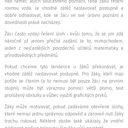
nad rámec jejich současného poznání, řada žáků řešení
rovnou vzdá. Je vhodné zátěž nastavovat postupně a
dobře odhadovat, kde se žáci ve své úrovni poznání a
dovedností právě nacházejí.
Žáci často vzdají řešení úloh i kvůli tomu, že se jim zdá
náročné již jenom přečíst zadání. Je to, mimochodem,
jeden z nejčastějších povzdechů učitelů matematiky a
přírodovědných předmětů.
Pokud chceme tyto tendence u žáků překonávat, je
vhodné zátěž nastavovat postupně. Pro žáky, kteří mají
potíže se čtením (a to nemusí být pouze žáci na prvním
stupni), může být výraznou pomocí větší písmo, text
proložený obrázky a vůbec využití grafických prvků.
Žáky může motivovat, pokud zadáváme otevřené úlohy,
které nemají jednu správnou odpověď a zároveň nutí žáky
trochu riskovat. Některé studie také ukázaly, že vnitřní