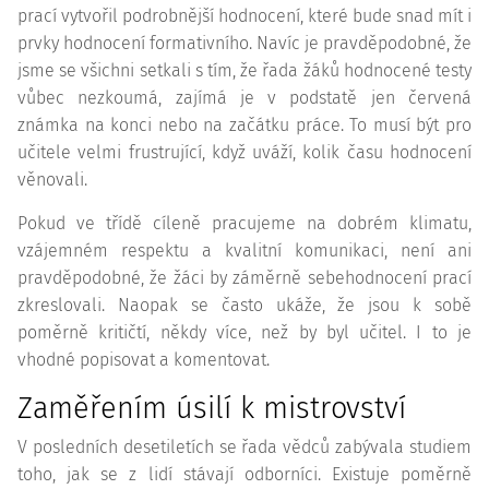
prací vytvořil podrobnější hodnocení, které bude snad mít i
prvky hodnocení formativního. Navíc je pravděpodobné, že
jsme se všichni setkali s tím, že řada žáků hodnocené testy
vůbec nezkoumá, zajímá je v podstatě jen červená
známka na konci nebo na začátku práce. To musí být pro
učitele velmi frustrující, když uváží, kolik času hodnocení
věnovali.
Pokud ve třídě cíleně pracujeme na dobrém klimatu,
vzájemném respektu a kvalitní komunikaci, není ani
pravděpodobné, že žáci by záměrně sebehodnocení prací
zkreslovali. Naopak se často ukáže, že jsou k sobě
poměrně kritičtí, někdy více, než by byl učitel. I to je
vhodné popisovat a komentovat.
Zaměřením úsilí k mistrovství
V posledních desetiletích se řada vědců zabývala studiem
toho, jak se z lidí stávají odborníci. Existuje poměrně