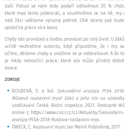
úsilí. Pokud se nám tedy podaří odhadnout 20 % chyb,
které mají tento potenciál, a soustředíme se na ně, my i
naši žáci uděláme výrazný pokrok. Obě strany pak bude
společná práce více bavit.
Chyby nás provázejí a budou provázet po celý život. U žáků
určitě neztratíme autoritu, když připustíme, že i my se
učíme, děláme chyby a snažíme se je odstraňovat. A že to
je nikdy nekončící práce, která ale může přinést dobré
ovoce.
ZDROJE
BOUDOVÁ, S. a kol.
Sekundární analýza PISA 2018:
Růstové nastavení mysli žáků a jeho vliv na výsledky
vzdělávání.
Česká školní inspekce, 2021. Dostupné též
online z: https://www.csicr.cz/cz/Aktuality/Sekundarni-
analyza-PISA-2018-Rustove-nastaveni-mys.
DWECK, C.
Nastavení mysli.
Jan Melvil Publishing, 2017.