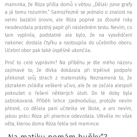
maminka, že Róza přišla domů s větou: „Dělali jsme grafy
a já tomu rozumím.“ Samozřejmě se jednalo o znalost na
velmi
bazální
úrovni, ale Róza poprvé za dlouhé roky
neodevzdala prázdný papír při následném testu. Nevím, co
tam vyplnila, podstatné ale bylo, že na vysvědčení
nakonec dostala čtyřku a nastoupila do učebního oboru.
Učební obor pak také úspěšně ukončila.
Proč to celé vyprávím? Na příběhu je dle mého názoru
zajímavé to, že dívka dokázala při trpělivé podpoře
překonat svůj strach z matematiky. Neznamená to, že
zázrakem zvládla veškeré učivo, ale že se začala alespoň
pokoušet o řešení některých úloh. Do té doby byla
zablokovaná. Příběh lehce zjednodušuji, protože nevím
přesně, co dělala paní učitelka ve škole, a ani nevím,
jakou práci Róza při písemce odevzdala. Utkvěla mi však
věta, kterou doma Róza řekla své mamince.