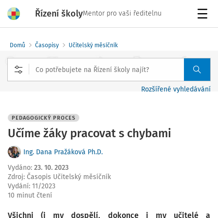
Řízení školy
Mentor pro vaši ředitelnu
Menu
Domů
Časopisy
Učitelský měsíčník
Rozšířené vyhledávání
PEDAGOGICKÝ PROCES
Učíme žáky pracovat s chybami
Ing. Dana Pražáková Ph.D.
Vydáno
:
23. 10. 2023
Zdroj
:
Časopis Učitelský měsíčník
Vydání:
11/2023
10 minut čtení
Všichni (i my dospělí, dokonce i my učitelé a