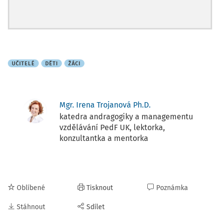
UČITELÉ
DĚTI
ŽÁCI
Mgr. Irena Trojanová Ph.D.
katedra andragogiky a managementu
vzdělávání PedF UK, lektorka,
konzultantka a mentorka
Oblíbené
Tisknout
Poznámka
Stáhnout
Sdílet