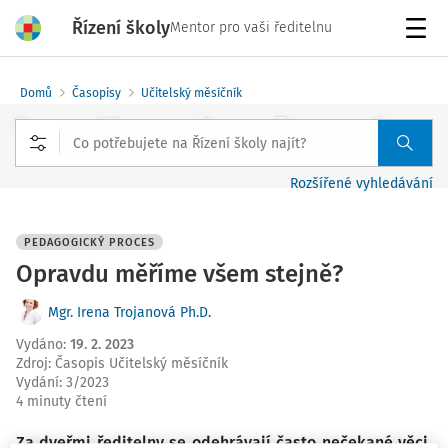
Řízení školy
Mentor pro vaši ředitelnu
Menu
Domů
Časopisy
Učitelský měsíčník
Rozšířené vyhledávání
PEDAGOGICKÝ PROCES
Opravdu měříme všem stejně?
Mgr. Irena Trojanová Ph.D.
Vydáno
:
19. 2. 2023
Zdroj
:
Časopis Učitelský měsíčník
Vydání:
3/2023
4 minuty čtení
Za dveřmi ředitelny se odehrávají často nečekané věci.