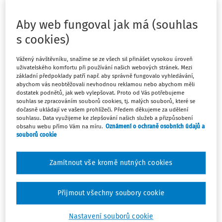
Pojďme se na některé z nich podívat blíže, vysvětlit si
postoje vedení školy a hlavně zdůraznit, na co si dát
Aby web fungoval jak má (souhlas
pozor.
s cookies)
Vážený návštěvníku, snažíme se ze všech sil přinášet vysokou úroveň
uživatelského komfortu při používání našich webových stránek. Mezi
základní předpoklady patří např. aby správně fungovalo vyhledávání,
Máte předplatné?
Přihlaste se.
abychom vás neobtěžovali nevhodnou reklamou nebo abychom měli
dostatek podnětů, jak web vylepšovat. Proto od Vás potřebujeme
souhlas se zpracováním souborů cookies, tj. malých souborů, které se
dočasně ukládají ve vašem prohlížeči. Předem děkujeme za udělení
souhlasu. Data využijeme ke zlepšování našich služeb a přizpůsobení
obsahu webu přímo Vám na míru.
Oznámení o ochraně osobních údajů a
souborů cookie
Tento dokument je jen pro
předplatitele.
Zamítnout vše kromě nutných cookies
Nemáte předplatné? Nevadí!
Zaregistrujte se, zadejte telefonní
Přijmout všechny soubory cookie
číslo a získejte
Nastavení souborů cookie
zdarma plný přístup do webové