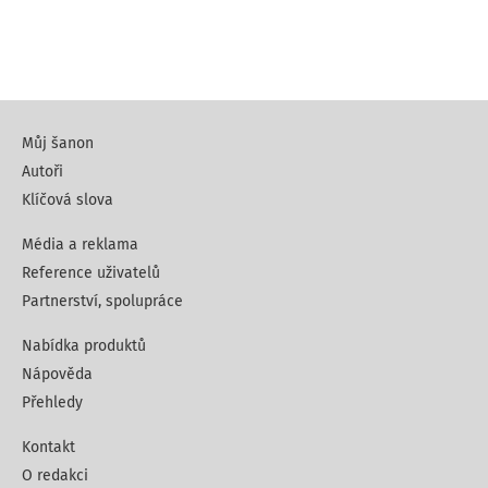
Můj šanon
Autoři
Klíčová slova
Média a reklama
Reference uživatelů
Partnerství, spolupráce
Nabídka produktů
Nápověda
Přehledy
Kontakt
O redakci