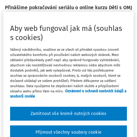
Přinášíme pokračování seriálu o online kurzu Děti s OMJ
v české škole společnosti Člověk v tísni, o. p. s. Minulý
měsíc jsme poznali příběh žákyně Oleny, která měla
Aby web fungoval jak má (souhlas
potíže s integrací do kolektivu. Letmo jsme zmínili i
s cookies)
jejího mladšího bratra Romana, o kterém se více
dozvíme dnes. Jakým žákem byl na Ukrajině a jak se
Vážený návštěvníku, snažíme se ze všech sil přinášet vysokou úroveň
jeho situace změnila příchodem do nového prostředí?
uživatelského komfortu při používání našich webových stránek. Mezi
Jaké projevy demotivace se u něj objevují? A hlavně – co
základní předpoklady patří např. aby správně fungovalo vyhledávání,
abychom vás neobtěžovali nevhodnou reklamou nebo abychom měli
s tím můžeme dělat?
dostatek podnětů, jak web vylepšovat. Proto od Vás potřebujeme
souhlas se zpracováním souborů cookies, tj. malých souborů, které se
dočasně ukládají ve vašem prohlížeči. Předem děkujeme za udělení
Roman a demotivace
souhlasu. Data využijeme ke zlepšování našich služeb a přizpůsobení
obsahu webu přímo Vám na míru.
Oznámení o ochraně osobních údajů a
Roman se do České republiky dostal společně se sestrou a
souborů cookie
matkou. Všichni tři společně by
Zamítnout vše kromě nutných cookies
Máte předplatné?
Přihlaste se.
Přijmout všechny soubory cookie