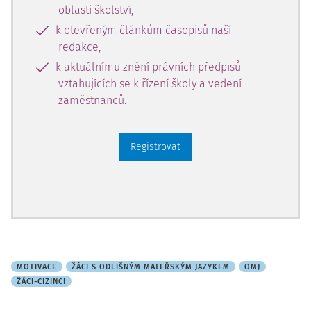
oblasti školství,
k otevřeným článkům časopisů naší
redakce,
k aktuálnímu znění právních předpisů
vztahujících se k řízení školy a vedení
zaměstnanců.
Registrovat
MOTIVACE
ŽÁCI S ODLIŠNÝM MATEŘSKÝM JAZYKEM
OMJ
ŽÁCI-CIZINCI