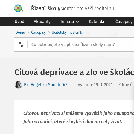
Řízení školy
Mentor pro vaši ředitelnu
Úvod
Aktuality
Témata
Kalendář
Časopisy
Domů
Časopisy
Učitelský měsíčník
Citová deprivace a zlo ve školá
Bc. Angelika Sbouli DiS.
Vydáno
:
19. 1. 2021
Zdroj
:
Č
Citovou deprivaci si můžeme vysvětlit jako neuspok
Jako strádání, které si vybírá daň na celý život.