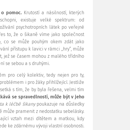
 o pomoc.
Krutostí a násilností, kterých
schopni, existuje velké spektrum: od
ožívání psychotropních látek po veřejné
řes to, že o šikaně víme jako společnost
. To, co se může pouhým okem zdát jako
ní přístupu k lavici v rámci „hry“, může
not, jež se časem mohou z malého třídního
ní se sebou a s druhými.
 pro celý kolektiv, tedy nejen pro ty,
roblémem i pro žáky přihlížející. Jestliže
esetká s tím, že by byla řešena, velmi tím
tkává se spravedlností, může být v jeho
ta k léčbě šikany
poukazuje na důsledky
 může pramenit z nedostatku sebelásky.
mající vztah mezi dítětem a matkou, kdy
ede ke zdárnému vývoji vlastní osobnosti.