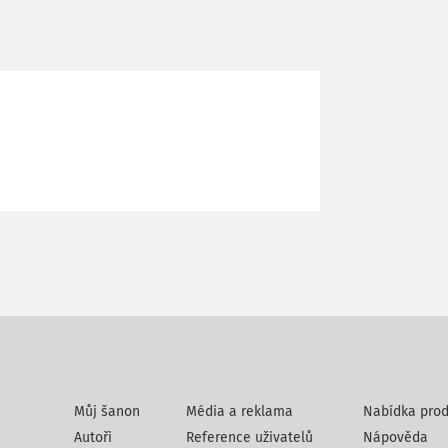
Můj šanon
Média a reklama
Nabídka prod
Autoři
Reference uživatelů
Nápověda