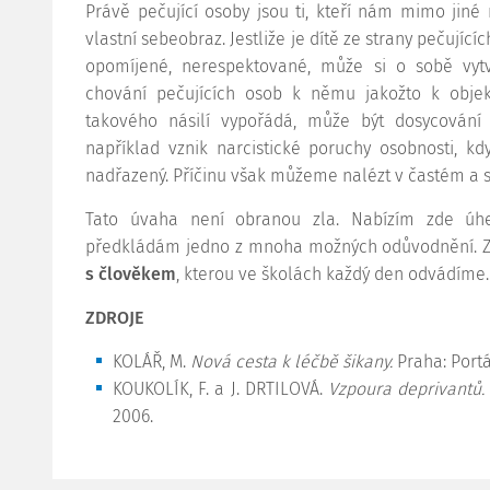
Právě pečující osoby jsou ti, kteří nám mimo jiné 
vlastní sebeobraz. Jestliže je dítě ze strany pečujíc
opomíjené, nerespektované, může si o sobě vytvo
chování pečujících osob k němu jakožto k obje
takového násilí vypořádá, může být dosycování 
například vznik narcistické poruchy osobnosti, k
nadřazený. Příčinu však můžeme nalézt v častém a
Tato úvaha není obranou zla. Nabízím zde úh
předkládám jedno z mnoha možných odůvodnění. Z
s člověkem
, kterou ve školách každý den odvádíme.
ZDROJE
KOLÁŘ, M.
Nová cesta k léčbě šikany.
Praha: Portá
KOUKOLÍK, F. a J. DRTILOVÁ.
Vzpoura deprivantů. 
2006.