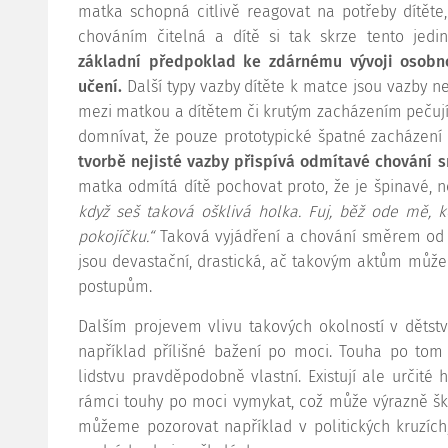
matka schopná citlivě reagovat na potřeby dítěte
chováním čitelná a dítě si tak skrze tento jed
základní předpoklad ke zdárnému vývoji osobno
učení.
Další typy vazby dítěte k matce jsou vazby n
mezi matkou a dítětem či krutým zacházením pečujíc
domnívat, že pouze prototypické špatné zacházení
tvorbě nejisté vazby přispívá odmítavé chování 
matka odmítá dítě pochovat proto, že je špinavé, ne
když seš taková ošklivá holka. Fuj, běž ode mě, 
pokojíčku.“
Taková vyjádření a chování směrem od ma
jsou devastační, drastická, ač takovým aktům můž
postupům.
Dalším projevem vlivu takových okolností v dětst
například přílišné bažení po moci. Touha po tom
lidstvu pravděpodobně vlastní. Existují ale určité 
rámci touhy po moci vymykat, což může výrazně ško
můžeme pozorovat například v politických kruzích