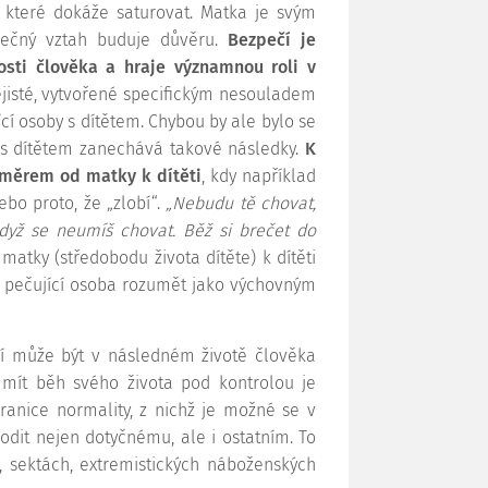
, které dokáže saturovat. Matka je svým
inečný vztah buduje důvěru.
Bezpečí je
sti člověka a hraje významnou roli v
ejisté, vytvořené specifickým nesouladem
í osoby s dítětem. Chybou by ale bylo se
 s dítětem zanechává takové následky.
K
směrem od matky k dítěti
, kdy například
bo proto, že „zlobí“.
„Nebudu tě chovat,
když se neumíš chovat. Běž si brečet do
tky (středobodu života dítěte) k dítěti
e pečující osoba rozumět jako výchovným
ví může být v následném životě člověka
 mít běh svého života pod kontrolou je
hranice normality, z nichž je možné se v
dit nejen dotyčnému, ale i ostatním. To
, sektách, extremistických náboženských