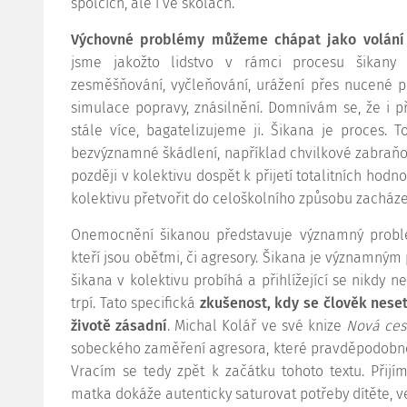
spolcích, ale i ve školách.
Výchovné problémy můžeme chápat jako volání
jsme jakožto lidstvo v rámci procesu šikany 
zesměšňování, vyčleňování, urážení přes nucené p
simulace popravy, znásilnění. Domnívám se, že i p
stále více, bagatelizujeme ji. Šikana je proces
bezvýznamné škádlení, například chvilkové zabraňová
později v kolektivu dospět k přijetí totalitních hod
kolektivu přetvořit do celoškolního způsobu zacháze
Onemocnění šikanou představuje významný problém
kteří jsou oběťmi, či agresory. Šikana je významným p
šikana v kolektivu probíhá a přihlížející se nikdy n
trpí. Tato specifická
zkušenost, kdy se člověk nese
životě zásadní
. Michal Kolář ve své knize
Nová ces
sobeckého zaměření agresora, které pravděpodobně
Vracím se tedy zpět k začátku tohoto textu. Přijí
matka dokáže autenticky saturovat potřeby dítěte, v