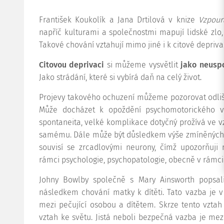
František Koukolík a Jana Drtilová v knize
Vzpour
napříč kulturami a společnostmi mapují lidské zlo, 
Takové chování vztahují mimo jiné i k citové depriva
Citovou deprivaci
si můžeme vysvětlit
jako
neuspo
Jako strádání, které si vybírá daň na celý život.
Projevy takového ochuzení můžeme pozorovat odlišn
Může docházet k opoždění psychomotorického v
spontaneita, velké komplikace dotyčný prožívá ve vzt
samému. Dále může být důsledkem výše zmíněných o
souvisí se zrcadlovými neurony, čímž upozorňuj
rámci psychologie, psychopatologie, obecně v rámci
Johny Bowlby společně s Mary Ainsworth popsali
následkem chování matky k dítěti. Tato vazba je
mezi pečující osobou a dítětem. Skrze tento vztah 
vztah ke světu. Jistá neboli bezpečná vazba je mezi