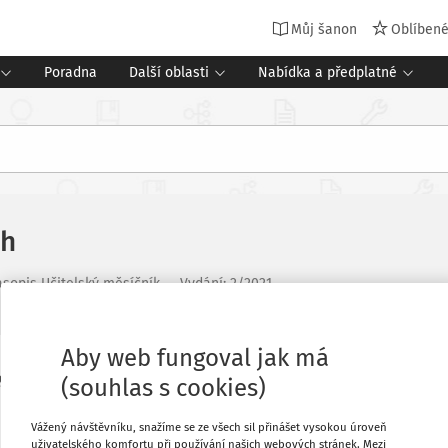
Můj šanon
Oblíben
Poradna
Další oblasti
Nabídka a předplatné
ch
asopis Učitelský měsíčník
Vydání:
2/2021
Aby web fungoval jak má
Oblíbené
ojení základních psychických potřeb.
(souhlas s cookies)
Vážený návštěvníku, snažíme se ze všech sil přinášet vysokou úroveň
Stáhnout
uživatelského komfortu při používání našich webových stránek. Mezi