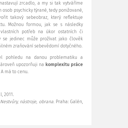
nastavují zrcadlo, a my si tak vytváříme
ích osob psychicky týrané, tedy ponižované,
řit takový sebeobraz, který reflektuje
ktu. Možnou formou, jak se s následky
vlastních potřeb na úkor ostatních či
dy se jedinec může prožívat jako člověk
 silném zraňování sebevědomí dotyčného.
el pohledu na danou problematiku a
ároveň upozorňuji na
komplexitu práce
 A má to cenu.
l, 2011.
Nestvůry, nástroje, obrana.
Praha: Galén,