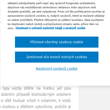
základní předpoklady patří např. aby správně fungovalo vyhledávání,
abychom vás neobtěžovali nevhodnou reklamou nebo abychom měli
a deprivantů: nestvůry, nástroje, obrana
Tisknout
dostatek podnětů, jak web vylepšovat. Proto od Vás potřebujeme souhlas se
sadistickou krutost, krádeže, podvádění.
zpracováním souborů cookies, tj. malých souborů, které se dočasně ukládají
ve vašem prohlížeči. Předem děkujeme za udělení souhlasu. Data využijeme
ci jedince.
ke zlepšování našich služeb a přizpůsobení obsahu webu přímo Vám na
Sdílet
míru.
Oznámení o ochraně osobních údajů a souborů cookie
kojení základních psychických potřeb
.
Poznámka
Přijmout všechny soubory cookie
ě napříč jednotlivými vývojovými stádii.
ývoje, dotyčnému jedinci může chybět
Zamítnout vše kromě nutných cookies
azích s ostatními, ale i ve vztahu k sobě
kolností nízká míra empatie, která také
Nastavení souborů cookie
i na nezanedbatelný význam neurověd v
 poznávání člověka.
 typy vazby dítěte na matku, jež jsou
 v dobrém případě blahodárným vztahem
si dítě buduje vztah k ostatním, k sobě,
 matkou a dítětem vytvořena, jestliže je