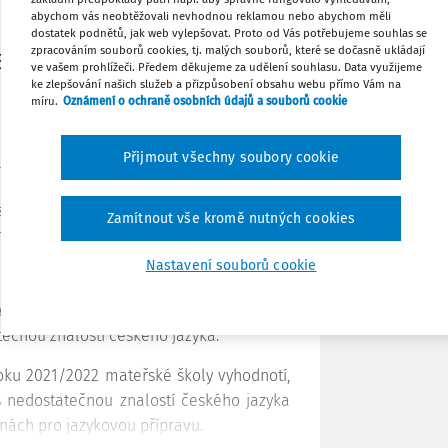
abychom vás neobtěžovali nevhodnou reklamou nebo abychom měli
dostatek podnětů, jak web vylepšovat. Proto od Vás potřebujeme souhlas se
Tisknout
zpracováním souborů cookies, tj. malých souborů, které se dočasně ukládají
ců 2. pololetí školního
ve vašem prohlížeči. Předem děkujeme za udělení souhlasu. Data využijeme
ke zlepšování našich služeb a přizpůsobení obsahu webu přímo Vám na
míru.
Oznámení o ochraně osobních údajů a souborů cookie
Sdílet
Přijmout všechny soubory cookie
Poznámka
st mateřských škol
1)
zdělávání, ve znění pozdějších předpisů
Zamítnout vše kromě nutných cookies
nění nového § 1e Organizace vzdělávání ve
odst. 11 upravujícího pro mateřské školy
Nastavení souborů cookie
u PHmax,
ředškolní vzdělávání
, který je doplněn o
tečnou znalostí českého jazyka.
roku 2021/2022 mateřské školy vyhodnotí,
 s nedostatečnou znalostí českého jazyka
inách pro jazykovou přípravu.