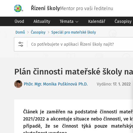
Řízení školy
Mentor pro vaši ředitelnu
Úvod
Aktuality
Témata
Kalendář
Časopisy
Domů
Časopisy
Speciál pro mateřské školy
Plán činnosti mateřské školy na
PhDr. Mgr. Monika Puškinová Ph.D.
Vydáno
:
17. 1. 2022
Článek je zaměřen na podstatné činnosti mateřs
2021/2022 a akcentuje situace nebo činnosti, ve k
případě, že se činnost týká pouze mateřských