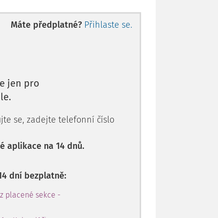
Máte předplatné?
Přihlaste se.
é mateř
e jen pro
le.
te se, zadejte telefonní číslo
 aplikace na 14 dnů.
14 dní bezplatně:
 z placené sekce -