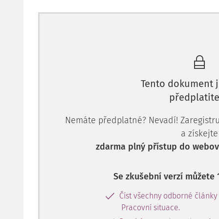
Vzdělávání distančním způsobem
Nelze vyloučit, že i v budoucnu budou muset mnoh
Tento dokument j
předplatite
Nemáte předplatné? Nevadí! Zaregistruj
a získejte
zdarma plný přístup do webové
Se zkušební verzí můžete 
Číst všechny odborné články
Pracovní situace.