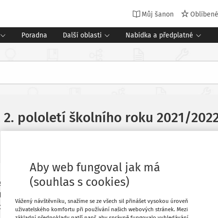
Můj šanon
Oblíben
Poradna
Další oblasti
Nabídka a předplatné
 2. pololetí školního roku 2021/202
Zdroj
:
Časopis Speciál pro mateřské školy
Vydání:
1/2022
14 mi
Aby web fungoval jak má
(souhlas s cookies)
ké školy ve 2. pololetí školního roku
Oblíbené
terých se použije nová právní úprava. V
Vážený návštěvníku, snažíme se ze všech sil přinášet vysokou úroveň
 škol určitého zřizovatele, je tato
uživatelského komfortu při používání našich webových stránek. Mezi
Stáhnout
základní předpoklady patří např. aby správně fungovalo vyhledávání,