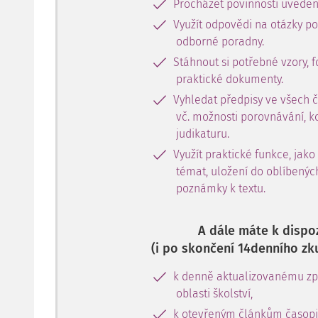
Procházet povinnosti uveden
Využít odpovědi na otázky p
odborné poradny.
Stáhnout si potřebné vzory, f
praktické dokumenty.
Vyhledat předpisy ve všech 
vč. možnosti porovnávání, k
judikaturu.
Využít praktické funkce, jako
témat, uložení do oblíbenýc
poznámky k textu.
A dále máte k dispoz
(i po skončení 14denního zk
k denně aktualizovanému zpr
oblasti školství,
k otevřeným článkům časopi