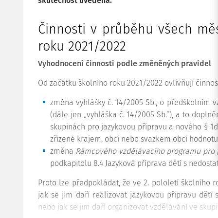
skutečnost uvedena.
Činnosti v průběhu všech měsí
roku 2021/2022
Vyhodnocení činnosti podle změněných pravidel
Od začátku školního roku 2021/2022 ovlivňují činno
změna vyhlášky č. 14/2005 Sb., o předškolním v
(dále jen „vyhláška č. 14/2005 Sb.“), a to dopl
skupinách pro jazykovou přípravu a nového § 1d 
zřízené krajem, obcí nebo svazkem obcí hodnot
změna
Rámcového vzdělávacího programu pro p
podkapitolu 8.4 Jazyková příprava dětí s nedosta
Proto lze předpokládat, že ve 2. pololetí školního 
jak se jim daří realizovat jazykovou přípravu dětí
nebo jak se jim daří organizovat vzdělávání ve skup