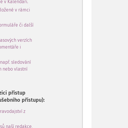
é v Kalendáři.
oložené v rámci
ormuláře či další
časových verzích
omentáře i
 např. sledování
h nebo vlastní
ici přístup
ušebního přístupu):
avodajství z
sů naší redakce,