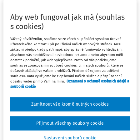
2 minuty čtení
Aby web fungoval jak má (souhlas
Vzpomínka na pana profesora Zdeňka Matějčka, který
by v srpnu oslavil 100. narozeniny
s cookies)
Vážený návštěvníku, snažíme se ze všech sil přinášet vysokou úroveň
uživatelského komfortu při používání našich webových stránek. Mezi
základní předpoklady patří např. aby správně fungovalo vyhledávání,
Máte předplatné?
Přihlaste se.
abychom vás neobtěžovali nevhodnou reklamou nebo abychom měli
dostatek podnětů, jak web vylepšovat. Proto od Vás potřebujeme
souhlas se zpracováním souborů cookies, tj. malých souborů, které se
dočasně ukládají ve vašem prohlížeči. Předem děkujeme za udělení
souhlasu. Data využijeme ke zlepšování našich služeb a přizpůsobení
obsahu webu přímo Vám na míru.
Oznámení o ochraně osobních údajů a
souborů cookie
Tento dokument je jen pro
předplatitele.
Zamítnout vše kromě nutných cookies
Nemáte předplatné? Nevadí!
Přijmout všechny soubory cookie
Zaregistrujte se, zadejte telefonní
číslo a získejte
Nastavení souborů cookie