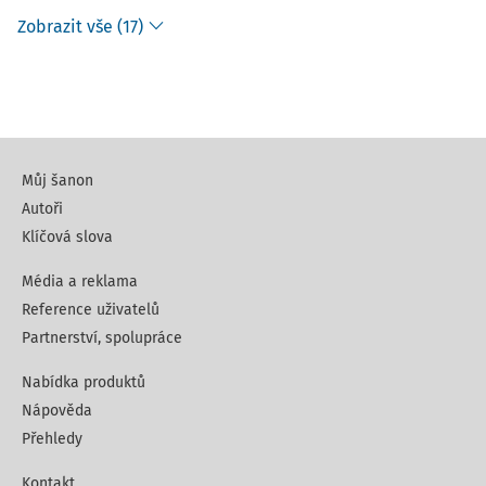
Zobrazit vše (17)
Můj šanon
Autoři
Klíčová slova
Média a reklama
Reference uživatelů
Partnerství, spolupráce
Nabídka produktů
Nápověda
Přehledy
Kontakt