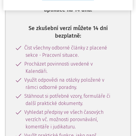
zdarma plný přístup do webové
aplikace na 14 dnů.
Se zkušební verzí můžete 14 dní
bezplatně:
Číst všechny odborné články z placené
sekce - Pracovní situace.
Procházet povinnosti uvedené v
Kalendáři.
Využít odpovědi na otázky položené v
rámci odborné poradny.
Stáhnout si potřebné vzory, formuláře či
další praktické dokumenty.
Vyhledat předpisy ve všech časových
verzích vč. možnosti porovnávání,
komentáře i judikaturu.
Využít praktické funkce, jako např.