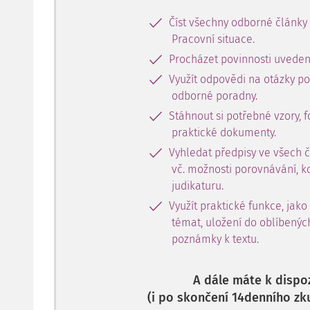
Číst všechny odborné články
Pracovní situace.
Procházet povinnosti uveden
Využít odpovědi na otázky p
odborné poradny.
Stáhnout si potřebné vzory, f
praktické dokumenty.
Vyhledat předpisy ve všech 
vč. možnosti porovnávání, k
judikaturu.
Využít praktické funkce, jako
témat, uložení do oblíbenýc
poznámky k textu.
A dále máte k dispoz
(i po skončení 14denního zk