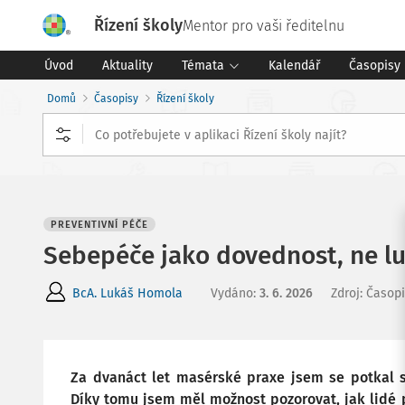
Řízení školy
Mentor pro vaši ředitelnu
Úvod
Aktuality
Témata
Kalendář
Časopisy
Domů
Časopisy
Řízení školy
PREVENTIVNÍ PÉČE
Sebepéče jako dovednost, ne l
BcA. Lukáš Homola
Vydáno
:
3. 6. 2026
Zdroj
:
Časopi
Za dvanáct let masérské praxe jsem se potkal se
Díky tomu jsem měl možnost pozorovat, jak lidé p