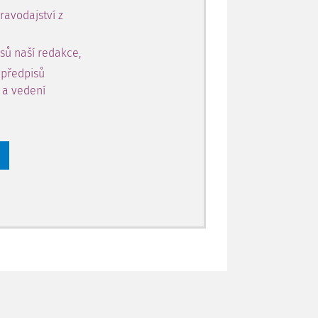
avodajství z
sů naší redakce,
 předpisů
y a vedení