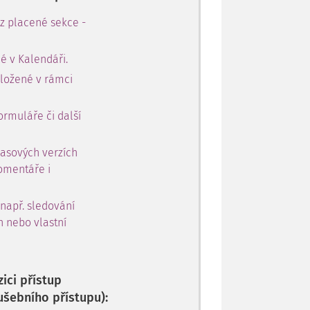
 z placené sekce -
é v Kalendáři.
oložené v rámci
ormuláře či další
časových verzích
omentáře i
 např. sledování
h nebo vlastní
ici přístup
ušebního přístupu):