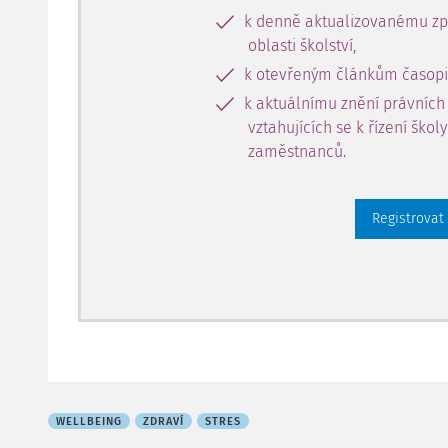
k denně aktualizovanému zpr
oblasti školství,
k otevřeným článkům časopi
k aktuálnímu znění právních
vztahujících se k řízení škol
zaměstnanců.
Registrovat
WELLBEING
ZDRAVÍ
STRES