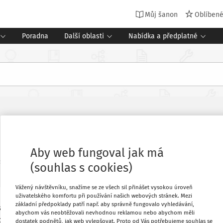
Můj šanon
Oblíben
Poradna
Další oblasti
Nabídka a předplatné
uxus
Aby web fungoval jak má
s Řízení školy
Vydání:
7-8/2026
4 minuty čtení
(souhlas s cookies)
Vážený návštěvníku, snažíme se ze všech sil přinášet vysokou úroveň
uživatelského komfortu při používání našich webových stránek. Mezi
základní předpoklady patří např. aby správně fungovalo vyhledávání,
 stovkami lidí, kteří přišli na masáž.
Oblíbené
abychom vás neobtěžovali nevhodnou reklamou nebo abychom měli
řistupují sami k sobě - ke svému tělu,
dostatek podnětů, jak web vylepšovat. Proto od Vás potřebujeme souhlas se