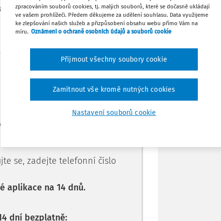
zpracováním souborů cookies, tj. malých souborů, které se dočasně ukládají
, ale už méně často doplňují.
Stáhnout
ve vašem prohlížeči. Předem děkujeme za udělení souhlasu. Data využijeme
ke zlepšování našich služeb a přizpůsobení obsahu webu přímo Vám na
míru.
Oznámení o ochraně osobních údajů a souborů cookie
Tisknout
Přijmout všechny soubory cookie
Máte předplatné?
Přihlaste se.
Sdílet
Zamítnout vše kromě nutných cookies
Poznámka
Nastavení souborů cookie
e jen pro
le.
te se, zadejte telefonní číslo
 aplikace na 14 dnů.
14 dní bezplatně: