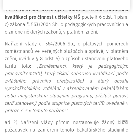
ad 1)
Učitelka uvedeným studiem získala odbornou
kvalifikaci pro činnost učitelky MŠ
podle § 6 odst. 1 písm.
c) zákona č. 563/2004 Sb., o pedagogických pracovnících a
o změně některých zákonů, v platném znění.
Nařízení vlády č. 564/2006 Sb., o platových poměrech
zaměstnanců ve veřejných službách a správě, v platném
znění, uvádí v § 8 odst. 5) o způsobu stanovení platového
tarifu toto:
„Zaměstnanci, který je pedagogickým
pracovníkem18b), který získal odbornou kvalifikaci podle
zvláštního právního předpisu18c) a který dosáhl
vysokoškolského vzdělání v akreditovaném bakalářském
nebo magisterském studijním programu, přísluší platový
tarif stanovený podle stupnice platových tarifů uvedené v
příloze č. 5 k tomuto nařízení.“
ad 2) Nařízení vlády přitom nestanovuje žádný bližší
požadavek na zaměření tohoto bakalářského studijního