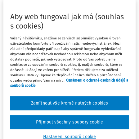
jazyka, z teoretické zkoušky z odborných předmětů, z
německého jazyka a z praktické zkoušky). Následně si
Aby web fungoval jak má (souhlas
udělala jednotlivou maturitní zkoušku z předškolní
s cookies)
pedagogiky a psychologie na Střední škole
pedagogické v Liberci.
Vážený návštěvníku, snažíme se ze všech sil přinášet vysokou úroveň
uživatelského komfortu při používání našich webových stránek. Mezi
základní předpoklady patří např. aby správně fungovalo vyhledávání,
1) Je plně kvalifikována pro práci v MŠ?
abychom vás neobtěžovali nevhodnou reklamou nebo abychom měli
2) V případě že ano, opravdu jí stačí absolvovat
dostatek podnětů, jak web vylepšovat. Proto od Vás potřebujeme
souhlas se zpracováním souborů cookies, tj. malých souborů, které se
jakékoliv bakalářské studium, aby mohla být zařazena
dočasně ukládají ve vašem prohlížeči. Předem děkujeme za udělení
do platové tabulky č. 5?
souhlasu. Data využijeme ke zlepšování našich služeb a přizpůsobení
obsahu webu přímo Vám na míru.
Oznámení o ochraně osobních údajů a
Související předpisy:
souborů cookie
zákon č.
563/2004 Sb.
, o pedagogických pracovnících a
Zamítnout vše kromě nutných cookies
o změně některých zákonů, ve znění pozdějších
předpisů
nařízení vlády č.
564/2006 Sb.
, o platových poměrech
Přijmout všechny soubory cookie
zaměstnanců ve veřejných službách a správě, v
platném znění
Nastavení souborů cookie