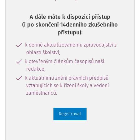
A dále máte k dispozici přístup
(i po skončení 14denního zkušebního
přístupu):
k denně aktualizovanému zpravodajství z
oblasti školství,
k otevřeným článkům časopisů naší
redakce,
k aktuálnímu znění právních předpisů
vztahujících se k řízení školy a vedení
zaměstnanců.
Registrovat