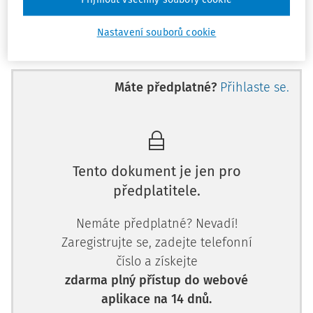
tito aktéři změny nepřijmou, žádná reforma se v praxi
neprojeví. „Závazek si nemůžete
Nastavení souborů cookie
Máte předplatné?
Přihlaste se.
Tento dokument je jen pro
předplatitele.
Nemáte předplatné? Nevadí!
Zaregistrujte se, zadejte telefonní
číslo a získejte
zdarma plný přístup do webové
aplikace na 14 dnů.