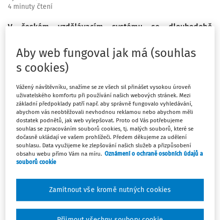
4 minuty čtení
V českém vzdělávacím systému se dlouhodobě
potýkáme s paradoxem: na jedné straně existuje velké
množství kvalitních iniciativ, na straně druhé přetrvává
Aby web fungoval jak má (souhlas
roztříštěnost, která brání skutečně systémovým
s cookies)
změnám. Publikace Od izolace ke spolupráci. Ohlédnutí
za pěti lety fungování Partnerství pro vzdělávání 2030+
Vážený návštěvníku, snažíme se ze všech sil přinášet vysokou úroveň
uživatelského komfortu při používání našich webových stránek. Mezi
vysvětluje, jak lze tuto situaci překonávat
základní předpoklady patří např. aby správně fungovalo vyhledávání,
prostřednictvím cílené spolupráce napříč aktéry a
abychom vás neobtěžovali nevhodnou reklamou nebo abychom měli
sektory.
dostatek podnětů, jak web vylepšovat. Proto od Vás potřebujeme
souhlas se zpracováním souborů cookies, tj. malých souborů, které se
dočasně ukládají ve vašem prohlížeči. Předem děkujeme za udělení
souhlasu. Data využijeme ke zlepšování našich služeb a přizpůsobení
obsahu webu přímo Vám na míru.
Oznámení o ochraně osobních údajů a
souborů cookie
Jedním z klíčových sdělení publikace je, že změny ve
Zamítnout vše kromě nutných cookies
vzdělávání nelze prosadit pouze „shora“. Reálnou podobu
vzdělávací politiky totiž určují každodenní rozhodnutí lidí
ve školách – ředitelů, učitelů i dalších pracovníků. Pokud
Přijmout všechny soubory cookie