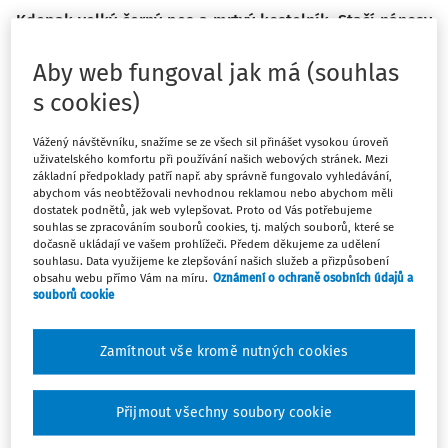
Kdepak velký černý pes a mrtvý kostelník. Stačí nánosy
prachu, spousta nahromaděných dokumentů třeba ještě
z dob minulého režimu nebo časů císaře pána,
Aby web fungoval jak má (souhlas
počínající plíseň a věci, které tam ani nemají co dělat. A
s cookies)
co je horší, teď jste ji dostali na starost vy, a aby toho
nebylo málo, v poště vám přistál dopis z okresního
Vážený návštěvníku, snažíme se ze všech sil přinášet vysokou úroveň
uživatelského komfortu při používání našich webových stránek. Mezi
archivu, protože jste dlouhou dobu neskartovali nebo
základní předpoklady patří např. aby správně fungovalo vyhledávání,
ještě vlastně vůbec.
abychom vás neobtěžovali nevhodnou reklamou nebo abychom měli
dostatek podnětů, jak web vylepšovat. Proto od Vás potřebujeme
souhlas se zpracováním souborů cookies, tj. malých souborů, které se
dočasně ukládají ve vašem prohlížeči. Předem děkujeme za udělení
souhlasu. Data využijeme ke zlepšování našich služeb a přizpůsobení
obsahu webu přímo Vám na míru.
Oznámení o ochraně osobních údajů a
Máte předplatné?
Přihlaste se.
souborů cookie
Zamítnout vše kromě nutných cookies
Tento dokument je jen pro
Přijmout všechny soubory cookie
předplatitele.