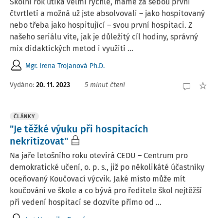
Školní rok utíká velmi rychle, máme za sebou první
čtvrtletí a možná už jste absolvovali – jako hospitovaný
nebo třeba jako hospitující – svou první hospitaci. Z
našeho seriálu víte, jak je důležitý cíl hodiny, správný
mix didaktických metod i využití ...
Mgr. Irena Trojanová Ph.D.
Vydáno:
20. 11. 2023
5 minut čtení
ČLÁNKY
"Je těžké výuku při hospitacích
nekritizovat"
Na jaře letošního roku otevírá CEDU – Centrum pro
demokratické učení, o. p. s., již po několikáté účastníky
oceňovaný Koučovací výcvik. Jaké místo může mít
koučování ve škole a co bývá pro ředitele škol nejtěžší
při vedení hospitací se dozvíte přímo od ...