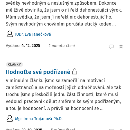
svědky nevhodným a neslušným způsobem. Dokonce
mě lživě obvinila, že jsem o ní řekl dehonestující výrok.
Mám svědka, že jsem jí neřekl nic dehonestujícího.
Svým nevhodným chováním porušila etický kodex ...
JUDr. Eva Janečková
Vydáno
:
4. 12. 2025
1 minuta čtení
ČLÁNKY
Hodnoťte své podřízené
V minulém článku jsme se zaměřili na motivaci
zaměstnanců a na možnosti jejich odměňování. Ale tak
trochu jsme přeskočili jednu část činností, které musí
vedoucí pracovník dělat směrem ke svým podřízeným,
a tou je hodnocení. A právě na hodnocení se ...
Mgr. Irena Trojanová Ph.D.