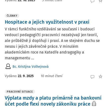
Vydáno:
22. 10. 2025
5 minut čtení
ČLÁNKY
Hospitace a jejich využitelnost v praxi
V rámci funkčního vzdělávání se současní i budoucí
vedoucí pedagogičtí pracovníci nezabývají jen teorií,
ale průběžně ji doplňují i praxí. A ve stejném duchu se
nesou i jejich závěrečné práce. V minulém
akademickém roce na Katedře andragogiky a
managementu ...
Bc. Kristýna Volhejnová
Vydáno:
22. 9. 2025
10 minut čtení
PRACOVNÍ SITUACE
Výplata mzdy a platu primárně na bankovní
účet podle flexi novely zákoníku práce