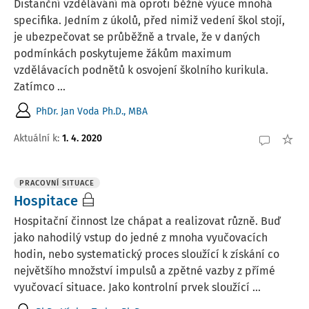
Distanční vzdělávání má oproti běžné výuce mnohá
specifika. Jedním z úkolů, před nimiž vedení škol stojí,
je ubezpečovat se průběžně a trvale, že v daných
podmínkách poskytujeme žákům maximum
vzdělávacích podnětů k osvojení školního kurikula.
Zatímco ...
PhDr. Jan Voda Ph.D., MBA
Aktuální k
:
1. 4. 2020
PRACOVNÍ SITUACE
Hospitace
Hospitační činnost lze chápat a realizovat různě. Buď
jako nahodilý vstup do jedné z mnoha vyučovacích
hodin, nebo systematický proces sloužící k získání co
největšího množství impulsů a zpětné vazby z přímé
vyučovací situace. Jako kontrolní prvek sloužící ...