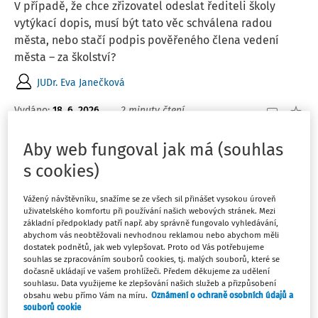
V případě, že chce zřizovatel odeslat řediteli školy
vytýkací dopis, musí být tato věc schválena radou
města, nebo stačí podpis pověřeného člena vedení
města – za školství?
JUDr. Eva Janečková
Vydáno
:
18. 6. 2026
2 minuty čtení
Aby web fungoval jak má (souhlas
PŘEHLEDY
s cookies)
Ředitel, ředitelka budoucnosti
Jaké ředitelky a ředitele soutěž oceňuje? Ty, co jsou
Vážený návštěvníku, snažíme se ze všech sil přinášet vysokou úroveň
výjimečnými lídry ve vzdělávání. Ty, kteří zlepšují školní
uživatelského komfortu při používání našich webových stránek. Mezi
základní předpoklady patří např. aby správně fungovalo vyhledávání,
prostředí. Ty, kteří mají pozitivní vliv na své
abychom vás neobtěžovali nevhodnou reklamou nebo abychom měli
zaměstnance. Ty, kteří jsou příkladem svým žákům či
dostatek podnětů, jak web vylepšovat. Proto od Vás potřebujeme
souhlas se zpracováním souborů cookies, tj. malých souborů, které se
studentům. Ty, kteří kudy chodí, tudy ...
dočasně ukládají ve vašem prohlížeči. Předem děkujeme za udělení
souhlasu. Data využijeme ke zlepšování našich služeb a přizpůsobení
Redakce Řízení školy
obsahu webu přímo Vám na míru.
Oznámení o ochraně osobních údajů a
souborů cookie
Vydáno:
28. 4. 2026
2 minuty čtení