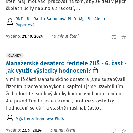
kteří mají motivaci pracovat na tom, aby se děti v jejich
školách učily naplno a s radostí, ...
RNDr. Bc. Radka Balounová Ph.D.
,
Mgr. Bc. Alena
Rupertová
Vydáno:
21. 10. 2024
10 minut čtení
ČLÁNKY
Manažerské desatero ředitele ZUŠ - 6. část -
Jak využít výsledky hodnocení?
V minulé části Manažerského desatera jsme se zabývali
řízením pracovního výkonu. Kapitolu jsme uzavřeli tím,
že hodnotitel sdělí výsledky hodnocení hodnocenému.
Ale pozor! Tím to ještě nekončí, protože s výsledky
hodnocení se dá – a vlastně musí, jak často ...
Mgr. Irena Trojanová Ph.D.
Vydáno:
23. 9. 2024
5 minut čtení