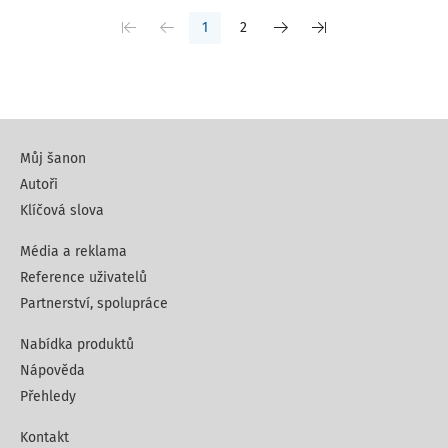
1
2
Můj šanon
Autoři
Klíčová slova
Média a reklama
Reference uživatelů
Partnerství, spolupráce
Nabídka produktů
Nápověda
Přehledy
Kontakt