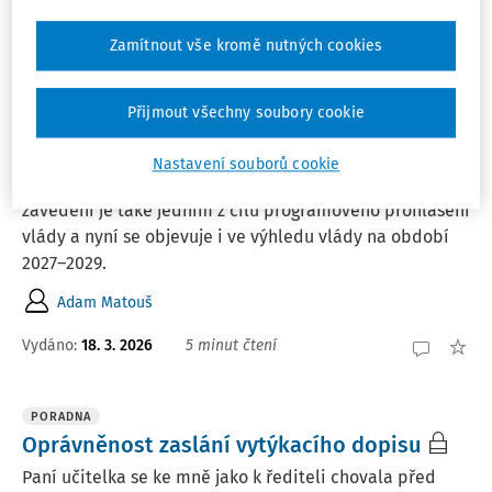
Zamítnout vše kromě nutných cookies
ČLÁNKY
Kariérní systém pro učitele. Kde se můžeme
Přijmout všechny soubory cookie
inspirovat?
Kariérní systém pro učitele a ředitele patří mezi
Nastavení souborů cookie
priority nového ministra školství Roberta Plagy. Jeho
zavedení je také jedním z cílů programového prohlášení
vlády a nyní se objevuje i ve výhledu vlády na období
2027–2029.
Adam Matouš
Vydáno:
18. 3. 2026
5 minut čtení
PORADNA
Oprávněnost zaslání vytýkacího dopisu
Paní učitelka se ke mně jako k řediteli chovala před