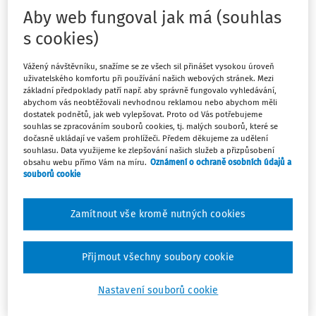
který prožili jako děti. Kniha letos získala ocenění Zlatá
Aby web fungoval jak má (souhlas
stuha v kategorii komiksu a nyní vám přinášíme
rozhovor s jedním z jejích spoluautorů Janem Blažkem.
s cookies)
Vážený návštěvníku, snažíme se ze všech sil přinášet vysokou úroveň
uživatelského komfortu při používání našich webových stránek. Mezi
základní předpoklady patří např. aby správně fungovalo vyhledávání,
abychom vás neobtěžovali nevhodnou reklamou nebo abychom měli
<
dostatek podnětů, jak web vylepšovat. Proto od Vás potřebujeme
souhlas se zpracováním souborů cookies, tj. malých souborů, které se
dočasně ukládají ve vašem prohlížeči. Předem děkujeme za udělení
souhlasu. Data využijeme ke zlepšování našich služeb a přizpůsobení
obsahu webu přímo Vám na míru.
Oznámení o ochraně osobních údajů a
Máte předplatné?
Přihlaste se.
souborů cookie
Zamítnout vše kromě nutných cookies
Tento dokument je jen pro
Přijmout všechny soubory cookie
předplatitele.
Nastavení souborů cookie
Nemáte předplatné? Nevadí!