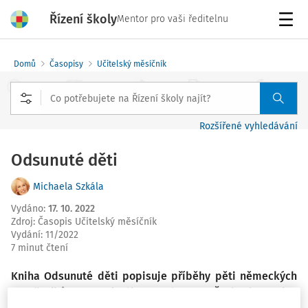
Řízení školy
Mentor pro vaši ředitelnu
Menu
Domů
Časopisy
Učitelský měsíčník
Rozšířené vyhledávání
Odsunuté děti
Michaela Szkála
Vydáno
:
17. 10. 2022
Zdroj
:
Časopis Učitelský měsíčník
Vydání:
11/2022
7 minut čtení
Kniha Odsunuté děti popisuje příběhy pěti německých
pamětníků. Vzpomínají na odsun z Československa,