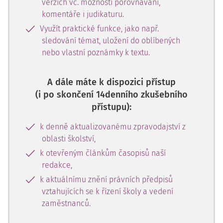
verzích vč. možnosti porovnávání,
komentáře i judikaturu.
Využít praktické funkce, jako např.
sledování témat, uložení do oblíbených
nebo vlastní poznámky k textu.
A dále máte k dispozici přístup
(i po skončení 14denního zkušebního
přístupu):
k denně aktualizovanému zpravodajství z
oblasti školství,
k otevřeným článkům časopisů naší
redakce,
k aktuálnímu znění právních předpisů
vztahujících se k řízení školy a vedení
zaměstnanců.