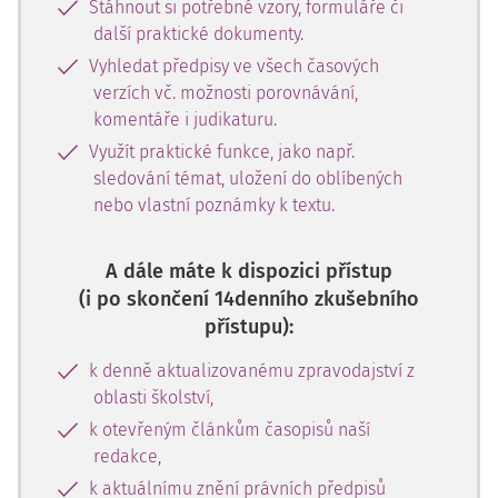
Stáhnout si potřebné vzory, formuláře či
další praktické dokumenty.
Vyhledat předpisy ve všech časových
verzích vč. možnosti porovnávání,
komentáře i judikaturu.
Využít praktické funkce, jako např.
sledování témat, uložení do oblíbených
nebo vlastní poznámky k textu.
A dále máte k dispozici přístup
(i po skončení 14denního zkušebního
přístupu):
k denně aktualizovanému zpravodajství z
oblasti školství,
k otevřeným článkům časopisů naší
redakce,
k aktuálnímu znění právních předpisů