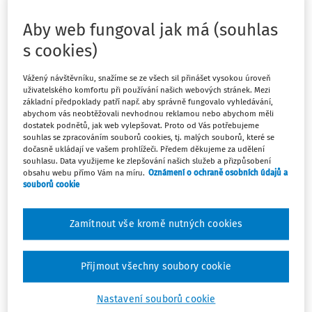
Chtěli byste svým žákům a studentům přiblížit hodnoty
Aby web fungoval jak má (souhlas
humanismu? Ukázat jim, jak kultivovat hodnoty, které
s cookies)
nás polidšťují? A jak se poučit z historie? Vezměte je na
mezinárodní putovní výstavu, kterou pořádá Nadační
Vážený návštěvníku, snažíme se ze všech sil přinášet vysokou úroveň
fond Arnošta Lustiga a která proběhne v Praze ve
uživatelského komfortu při používání našich webových stránek. Mezi
Štefánikově hvězdárně na Petříně od 5. května do 4. září
základní předpoklady patří např. aby správně fungovalo vyhledávání,
abychom vás neobtěžovali nevhodnou reklamou nebo abychom měli
2023. Sem se přesunula z Bruselu, kde se konala v rámci
dostatek podnětů, jak web vylepšovat. Proto od Vás potřebujeme
předsednictví České republiky v Radě Evropské unie, po
souhlas se zpracováním souborů cookies, tj. malých souborů, které se
Praze poputuje do Brna a následně do Paříže.
dočasně ukládají ve vašem prohlížeči. Předem děkujeme za udělení
souhlasu. Data využijeme ke zlepšování našich služeb a přizpůsobení
obsahu webu přímo Vám na míru.
Oznámení o ochraně osobních údajů a
souborů cookie
Máte předplatné?
Přihlaste se.
Zamítnout vše kromě nutných cookies
Přijmout všechny soubory cookie
Nastavení souborů cookie
Tento dokument je jen pro