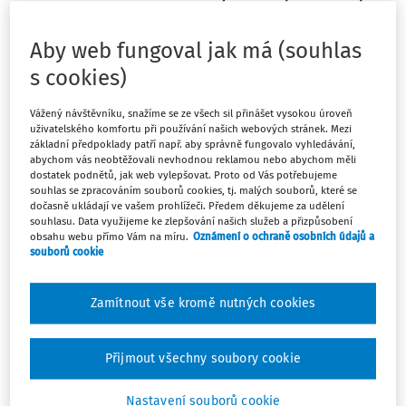
učitelky představují pro dítě živoucí Google. Když něco
neví, tak se rodičů zeptá a všechno se od nich doví.
Aby web fungoval jak má (souhlas
Rovněž učitelé ho všechno naučí, protože vědí ještě víc
s cookies)
než rodiče. Vůbec není podstatné, že tomu tak není a že
děti, dříve či později, na to postupně přijdou samy.
Vážený návštěvníku, snažíme se ze všech sil přinášet vysokou úroveň
uživatelského komfortu při používání našich webových stránek. Mezi
základní předpoklady patří např. aby správně fungovalo vyhledávání,
Podstatné však je, aby se děti i žáci dospělých ptali. A
abychom vás neobtěžovali nevhodnou reklamou nebo abychom měli
zároveň aby se nebáli ptát. Jednak se sami něco dovědí a
dostatek podnětů, jak web vylepšovat. Proto od Vás potřebujeme
souhlas se zpracováním souborů cookies, tj. malých souborů, které se
současně dospělí lépe pochopí, co je zajímá. Zároveň jim
dočasně ukládají ve vašem prohlížeči. Předem děkujeme za udělení
děti dotazem sdělují, jak o věcech uvažují a co už vědí a co
souhlasu. Data využijeme ke zlepšování našich služeb a přizpůsobení
obsahu webu přímo Vám na míru.
Oznámení o ochraně osobních údajů a
ještě nevědí. A také jde o živou interakci dvo
souborů cookie
Zamítnout vše kromě nutných cookies
Máte předplatné?
Přihlaste se.
Přijmout všechny soubory cookie
Nastavení souborů cookie