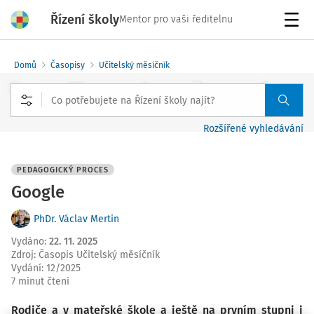
Řízení školy
Mentor pro vaši ředitelnu
Menu
Domů
Časopisy
Učitelský měsíčník
Rozšířené vyhledávání
PEDAGOGICKÝ PROCES
Google
PhDr. Václav Mertin
Vydáno
:
22. 11. 2025
Zdroj
:
Časopis Učitelský měsíčník
Vydání:
12/2025
7 minut čtení
Rodiče a v mateřské škole a ještě na prvním stupni i