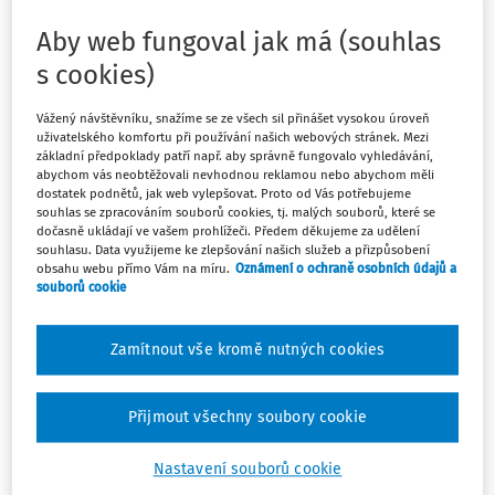
Divadlo Paměti národa funguje už sedm let a postupně
Aby web fungoval jak má (souhlas
rozšiřuje svoje aktivity. Mnozí z vás ho už jistě znají, ale
s cookies)
chceme vám představit, co momentálně nabízí mladým
lidem i široké veřejnosti.
Vážený návštěvníku, snažíme se ze všech sil přinášet vysokou úroveň
uživatelského komfortu při používání našich webových stránek. Mezi
základní předpoklady patří např. aby správně fungovalo vyhledávání,
Rozhovor s Markétou Kultovou,
abychom vás neobtěžovali nevhodnou reklamou nebo abychom měli
dostatek podnětů, jak web vylepšovat. Proto od Vás potřebujeme
produkční Divadla Paměti národa
souhlas se zpracováním souborů cookies, tj. malých souborů, které se
dočasně ukládají ve vašem prohlížeči. Předem děkujeme za udělení
souhlasu. Data využijeme ke zlepšování našich služeb a přizpůsobení
obsahu webu přímo Vám na míru.
Oznámení o ochraně osobních údajů a
souborů cookie
Máte předplatné?
Přihlaste se.
Zamítnout vše kromě nutných cookies
Přijmout všechny soubory cookie
Tento dokument je jen pro
Nastavení souborů cookie