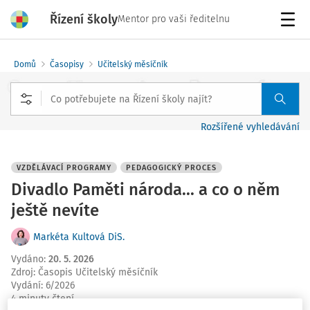
Řízení školy
Mentor pro vaši ředitelnu
Menu
Domů
Časopisy
Učitelský měsíčník
Rozšířené vyhledávání
VZDĚLÁVACÍ PROGRAMY
PEDAGOGICKÝ PROCES
Divadlo Paměti národa... a co o něm
ještě nevíte
Markéta Kultová DiS.
Vydáno
:
20. 5. 2026
Zdroj
:
Časopis Učitelský měsíčník
Vydání:
6/2026
4 minuty čtení