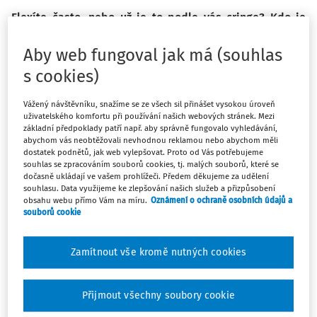
Flexíte často, nebo už je to podle vás cringe? Kdo je
chábr a proč někoho vyghostil? Je Pec nám spadla
banger pro malý děcka? Kdy je mluva mladistvých ještě
Aby web fungoval jak má (souhlas
v chillu a kdy už je to red flag? Možná si říkáte, co je to
s cookies)
za divnou směsici nesmyslů. Když ale zapátráte v
paměti nebo se zaposloucháte do rozhovorů svých žáků
Vážený návštěvníku, snažíme se ze všech sil přinášet vysokou úroveň
uživatelského komfortu při používání našich webových stránek. Mezi
a studentů, možná si vybavíte, že už jste podobná slova
základní předpoklady patří např. aby správně fungovalo vyhledávání,
někdy zaslechli.
abychom vás neobtěžovali nevhodnou reklamou nebo abychom měli
dostatek podnětů, jak web vylepšovat. Proto od Vás potřebujeme
souhlas se zpracováním souborů cookies, tj. malých souborů, které se
Co znamenají, proč se používají a není to jen zbytečný
dočasně ukládají ve vašem prohlížeči. Předem děkujeme za udělení
souhlasu. Data využijeme ke zlepšování našich služeb a přizpůsobení
plevel v zahr
obsahu webu přímo Vám na míru.
Oznámení o ochraně osobních údajů a
souborů cookie
Máte předplatné?
Přihlaste se.
Zamítnout vše kromě nutných cookies
Přijmout všechny soubory cookie