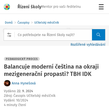
Řízení školy
Mentor pro vaši ředitelnu
Menu
Domů
Časopisy
Učitelský měsíčník
Rozšířené vyhledávání
PEDAGOGICKÝ PROCES
Balancuje moderní čeština na okraji
mezigenerační propasti? TBH IDK
Anna Hynešová
Vydáno
:
22. 9. 2024
Zdroj
:
Časopis Učitelský měsíčník
Vydání:
10/2024
4 minuty čtení