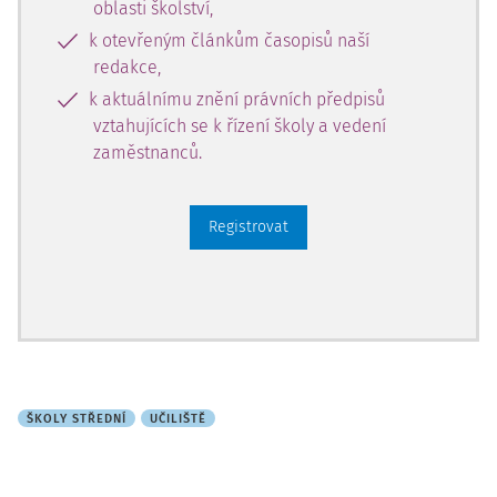
oblasti školství,
k otevřeným článkům časopisů naší
redakce,
k aktuálnímu znění právních předpisů
vztahujících se k řízení školy a vedení
zaměstnanců.
Registrovat
ŠKOLY STŘEDNÍ
UČILIŠTĚ