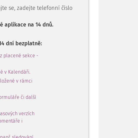
te se, zadejte telefonní číslo
 aplikace na 14 dnů.
14 dní bezplatně:
 z placené sekce -
é v Kalendáři.
oložené v rámci
ormuláře či další
časových verzích
omentáře i
 např. sledování