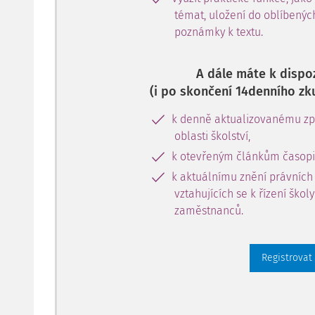
témat, uložení do oblíbenýc
poznámky k textu.
A dále máte k dispoz
(i po skončení 14denního zk
k denně aktualizovanému zpr
oblasti školství,
k otevřeným článkům časopi
k aktuálnímu znění právních
vztahujících se k řízení škol
zaměstnanců.
Registrovat