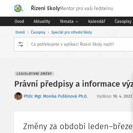
Řízení školy
Mentor pro vaši ředitelnu
Úvod
Aktuality
Témata
Kalendář
Časopisy
Domů
Časopisy
Speciál pro střední školy
LEGISLATIVNÍ ZMĚNY
Právní předpisy a informace výz
PhDr. Mgr. Monika Puškinová Ph.D.
Vydáno
:
18. 4. 2023
Změny za období leden–březe