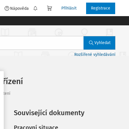
Přihlásit
Registrace
é
Nápověda
Vyhledat
Rozšířené vyhledávání
ařízení
 čtení
Související dokumenty
Pracovní situace