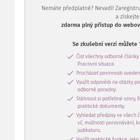
Nemáte předplatné? Nevadí! Zaregistruj
a získejte
zdarma plný přístup do webové
Se zkušební verzí můžete 
Číst všechny odborné články
Pracovní situace.
Procházet povinnosti uveden
Využít odpovědi na otázky p
odborné poradny.
Stáhnout si potřebné vzory, f
praktické dokumenty.
Vyhledat předpisy ve všech 
vč. možnosti porovnávání, k
judikaturu.
Využít praktické funkce, jako