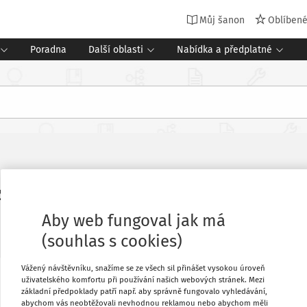
Můj šanon
Oblíben
Poradna
Další oblasti
Nabídka a předplatné
namné pro práci škol a školských z
Aby web fungoval jak má
Zdroj
:
Časopis Speciál pro střední školy
Vydání:
3/2023
7 minut
(souhlas s cookies)
Vážený návštěvníku, snažíme se ze všech sil přinášet vysokou úroveň
uživatelského komfortu při používání našich webových stránek. Mezi
Oblíbené
n 2023
základní předpoklady patří např. aby správně fungovalo vyhledávání,
abychom vás neobtěžovali nevhodnou reklamou nebo abychom měli