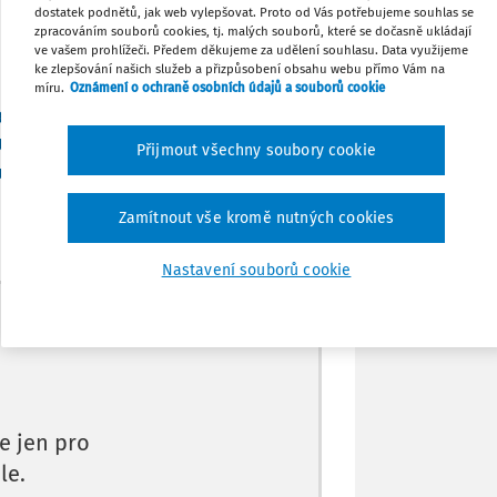
dostatek podnětů, jak web vylepšovat. Proto od Vás potřebujeme souhlas se
Stáhnout
zpracováním souborů cookies, tj. malých souborů, které se dočasně ukládají
ve vašem prohlížeči. Předem děkujeme za udělení souhlasu. Data využijeme
ke zlepšování našich služeb a přizpůsobení obsahu webu přímo Vám na
míru.
Oznámení o ochraně osobních údajů a souborů cookie
Tisknout
65/2022 Sb., o některých opatřeních v
Ukrajiny vyvolaným invazí vojsk Ruské
Přijmout všechny soubory cookie
Sdílet
uvisející zákony
Zamítnout vše kromě nutných cookies
Poznámka
Nastavení souborů cookie
Máte předplatné?
Přihlaste se.
e jen pro
le.