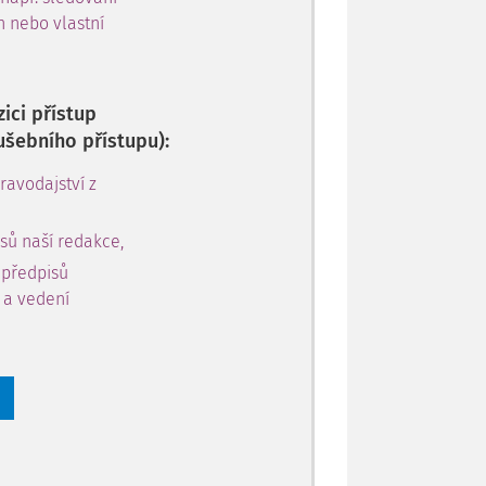
h nebo vlastní
ici přístup
ušebního přístupu):
avodajství z
sů naší redakce,
 předpisů
y a vedení