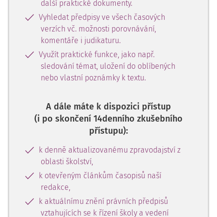
další praktické dokumenty.
Vyhledat předpisy ve všech časových
verzích vč. možnosti porovnávání,
komentáře i judikaturu.
Využít praktické funkce, jako např.
sledování témat, uložení do oblíbených
nebo vlastní poznámky k textu.
A dále máte k dispozici přístup
(i po skončení 14denního zkušebního
přístupu):
k denně aktualizovanému zpravodajství z
oblasti školství,
k otevřeným článkům časopisů naší
redakce,
k aktuálnímu znění právních předpisů
vztahujících se k řízení školy a vedení