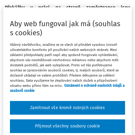
Překážky v práci na straně zaměstnance jsou
skutečnosti, které dočasně brání zaměstnanci ve výkonu
práce v pracovněprávním vztahu. Zaměstnavatel má
Aby web fungoval jak má (souhlas
zpravidla v souvislosti s překážkou v práci povinnost
s cookies)
zaměstnanci poskytnout pracovní volno, tj. omluvit jeho
nepřítomnost v práci a v případech stanovených
Vážený návštěvníku, snažíme se ze všech sil přinášet vysokou úroveň
uživatelského komfortu při používání našich webových stránek. Mezi
právními normami poskytnout zaměstnanci i náhradu
základní předpoklady patří např. aby správně fungovalo vyhledávání,
platu nebo mzdy.
abychom vás neobtěžovali nevhodnou reklamou nebo abychom měli
dostatek podnětů, jak web vylepšovat. Proto od Vás potřebujeme
souhlas se zpracováním souborů cookies, tj. malých souborů, které se
dočasně ukládají ve vašem prohlížeči. Předem děkujeme za udělení
souhlasu. Data využijeme ke zlepšování našich služeb a přizpůsobení
obsahu webu přímo Vám na míru.
Oznámení o ochraně osobních údajů a
Máte předplatné?
Přihlaste se.
souborů cookie
Zamítnout vše kromě nutných cookies
Tento dokument je jen pro
Přijmout všechny soubory cookie
předplatitele.