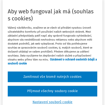
2 minuty čtení
Aby web fungoval jak má (souhlas
Zatímco starší děti už hledají své oblíbené hudební
s cookies)
styly většinou spíš v žebříčcích hitparád, ty nejmenší
nadšeně objevují tóny klasických nástrojů.
Vážený návštěvníku, snažíme se ze všech sil přinášet vysokou úroveň
uživatelského komfortu při používání našich webových stránek. Mezi
základní předpoklady patří např. aby správně fungovalo vyhledávání,
abychom vás neobtěžovali nevhodnou reklamou nebo abychom měli
dostatek podnětů, jak web vylepšovat. Proto od Vás potřebujeme
Máte předplatné?
Přihlaste se.
souhlas se zpracováním souborů cookies, tj. malých souborů, které se
dočasně ukládají ve vašem prohlížeči. Předem děkujeme za udělení
souhlasu. Data využijeme ke zlepšování našich služeb a přizpůsobení
obsahu webu přímo Vám na míru.
Oznámení o ochraně osobních údajů a
souborů cookie
Tento dokument je jen pro
Zamítnout vše kromě nutných cookies
předplatitele.
Přijmout všechny soubory cookie
Nemáte předplatné? Nevadí!
Zaregistrujte se, zadejte telefonní
Nastavení souborů cookie