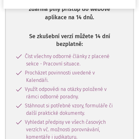
číslo a získejte
zdarma plný přístup do webové
aplikace na 14 dnů.
Se zkušební verzí můžete 14 dní
bezplatně:
Číst všechny odborné články z placené
sekce - Pracovní situace.
Procházet povinnosti uvedené v
Kalendáři.
Využít odpovědi na otázky položené v
rámci odborné poradny.
Stáhnout si potřebné vzory, formuláře či
další praktické dokumenty.
Vyhledat předpisy ve všech časových
verzích vč. možnosti porovnávání,
komentáře i judikaturu.