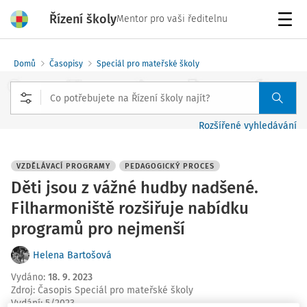
Řízení školy
Mentor pro vaši ředitelnu
Menu
Domů
Časopisy
Speciál pro mateřské školy
Rozšířené vyhledávání
VZDĚLÁVACÍ PROGRAMY
PEDAGOGICKÝ PROCES
Děti jsou z vážné hudby nadšené.
Filharmoniště rozšiřuje nabídku
programů pro nejmenší
Helena Bartošová
Vydáno
:
18. 9. 2023
Zdroj
:
Časopis Speciál pro mateřské školy
Vydání:
5/2023