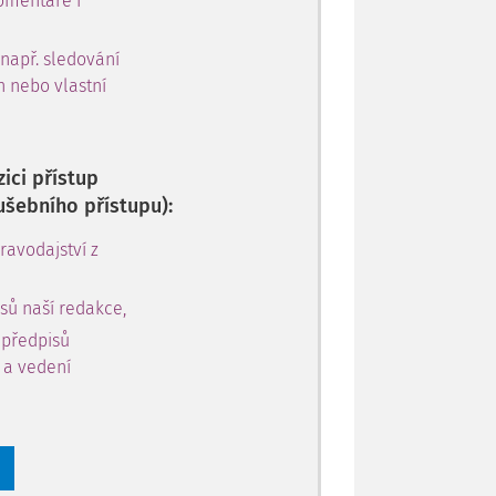
omentáře i
 např. sledování
h nebo vlastní
ici přístup
ušebního přístupu):
avodajství z
sů naší redakce,
 předpisů
y a vedení