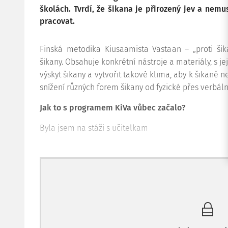
školách. Tvrdí, že šikana je přirozený jev a nem
pracovat.
Finská metodika Kiusaamista Vastaan – „proti ši
šikany. Obsahuje konkrétní nástroje a materiály, s j
výskyt šikany a vytvořit takové klima, aby k šikaně 
snížení různých forem šikany od fyzické přes verbáln
Jak to s programem KiVa vůbec začalo?
Byla jsem na stáži s učitelkam