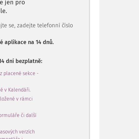
e jen pro
le.
te se, zadejte telefonní číslo
 aplikace na 14 dnů.
14 dní bezplatně:
 z placené sekce -
é v Kalendáři.
oložené v rámci
ormuláře či další
časových verzích