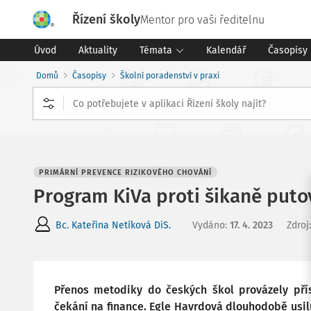
Řízení školy
Mentor pro vaši ředitelnu
Úvod
Aktuality
Témata
Kalendář
Časopisy
Domů
Časopisy
Školní poradenství v praxi
PRIMÁRNÍ PREVENCE RIZIKOVÉHO CHOVÁNÍ
Program KiVa proti šikaně putov
Bc. Kateřina Netíková DiS.
Vydáno
:
17. 4. 2023
Zdroj
Přenos metodiky do českých škol provázely pří
čekání na finance. Egle Havrdová dlouhodobě usil