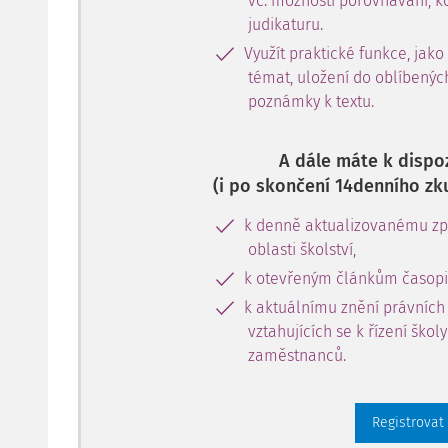
vč. možnosti porovnávání, k
judikaturu.
Využít praktické funkce, jako
témat, uložení do oblíbenýc
poznámky k textu.
A dále máte k dispoz
(i po skončení 14denního zk
k denně aktualizovanému zpr
oblasti školství,
k otevřeným článkům časopi
k aktuálnímu znění právních
vztahujících se k řízení škol
zaměstnanců.
Registrovat