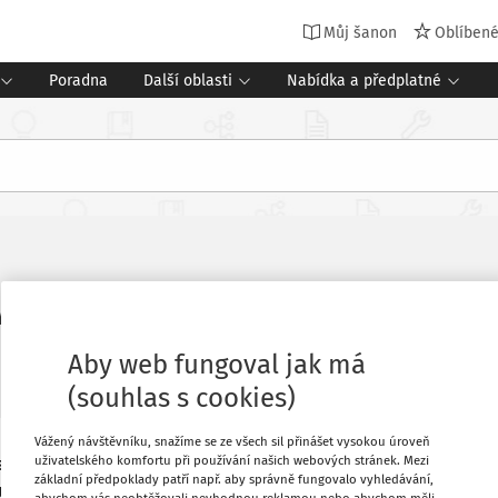
Můj šanon
Oblíben
Poradna
Další oblasti
Nabídka a předplatné
al z Finska do Česka 5 let
Aby web fungoval jak má
:
Časopis Školní poradenství v praxi
Vydání:
3/2023
9 minut čtení
(souhlas s cookies)
Vážený návštěvníku, snažíme se ze všech sil přinášet vysokou úroveň
uživatelského komfortu při používání našich webových stránek. Mezi
sné požadavky Finů, změna oblečení i
Oblíbené
základní předpoklady patří např. aby správně fungovalo vyhledávání,
uje o rozvíjení programu KiVa v českých
abychom vás neobtěžovali nevhodnou reklamou nebo abychom měli