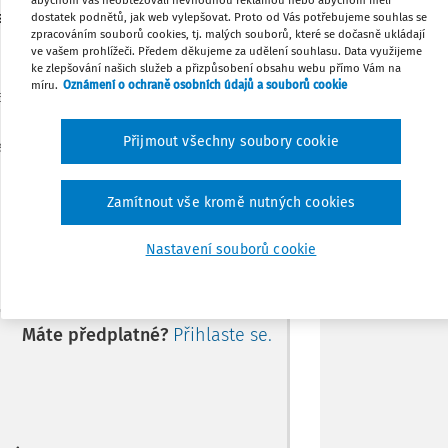
usí být strašákem, když se s ní naučíme
dostatek podnětů, jak web vylepšovat. Proto od Vás potřebujeme souhlas se
Stáhnout
zpracováním souborů cookies, tj. malých souborů, které se dočasně ukládají
ve vašem prohlížeči. Předem děkujeme za udělení souhlasu. Data využijeme
ke zlepšování našich služeb a přizpůsobení obsahu webu přímo Vám na
míru.
Oznámení o ochraně osobních údajů a souborů cookie
Tisknout
kaně“ je program pro prevenci a řešení
ejichž pomocí mohou školy efektivně snížit
Přijmout všechny soubory cookie
nedocházelo. Dle výzkumů přispívá KiVa ke
Sdílet
í až po kyberšikanu.
Zamítnout vše kromě nutných cookies
Poznámka
Nastavení souborů cookie
Máte předplatné?
Přihlaste se.