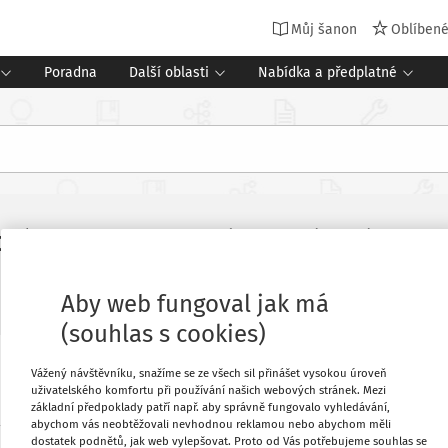
Můj šanon
Oblíben
Poradna
Další oblasti
Nabídka a předplatné
ráci škol a školských zařízení - Zm
školy
Vydání:
2/2011
Aby web fungoval jak má
(souhlas s cookies)
Vážený návštěvníku, snažíme se ze všech sil přinášet vysokou úroveň
Oblíbené
uživatelského komfortu při používání našich webových stránek. Mezi
základní předpoklady patří např. aby správně fungovalo vyhledávání,
abychom vás neobtěžovali nevhodnou reklamou nebo abychom měli
Stáhnout
dostatek podnětů, jak web vylepšovat. Proto od Vás potřebujeme souhlas se