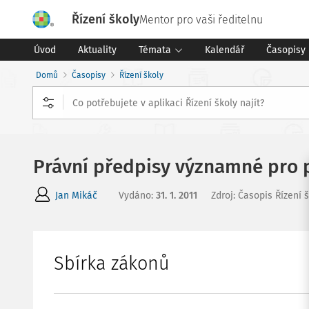
Řízení školy
Mentor pro vaši ředitelnu
Úvod
Aktuality
Témata
Kalendář
Časopisy
Domů
Časopisy
Řízení školy
Právní předpisy významné pro p
Jan Mikáč
Vydáno
:
31. 1. 2011
Zdroj
:
Časopis Řízení 
Sbírka zákonů