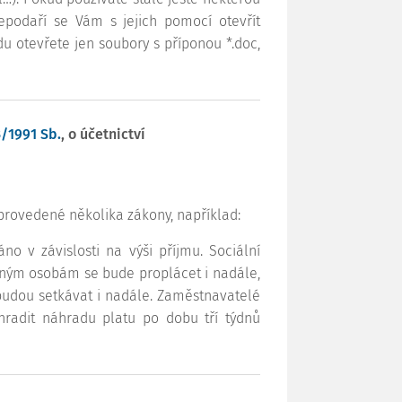
nepodaří se Vám s jejich pomocí otevřít
du otevřete jen soubory s příponou *.doc,
/1991 Sb.
, o účetnictví
 provedené několika zákony, například:
 v závislosti na výši příjmu. Sociální
ženým osobám se bude proplácet i nadále,
 budou setkávat i nadále. Zaměstnavatelé
radit náhradu platu po dobu tří týdnů