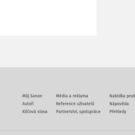
Můj šanon
Média a reklama
Nabídka prod
Autoři
Reference uživatelů
Nápověda
Klíčová slova
Partnerství, spolupráce
Přehledy