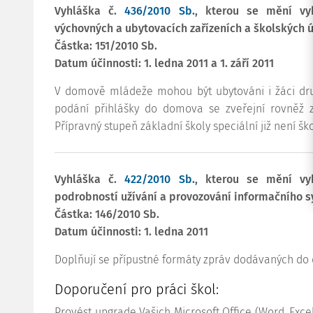
Vyhláška č.
436/2010 Sb.
, kterou se mění v
výchovných a ubytovacích zařízeních a školských ú
Částka: 151/2010 Sb.
Datum účinnosti: 1. ledna 2011 a 1. září 2011
V domově mládeže mohou být ubytováni i žáci dru
podání přihlášky do domova se zveřejní rovněž 
Přípravný stupeň základní školy speciální již není šk
Vyhláška č.
422/2010 Sb.
, kterou se mění v
podrobností užívání a provozování informačního 
Částka: 146/2010 Sb.
Datum účinnosti: 1. ledna 2011
Doplňují se přípustné formáty zpráv dodávaných do 
Doporučení pro práci škol:
Provést upgrade Vašich Microsoft Office (Word, Exce