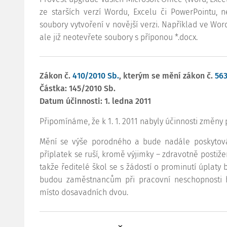
ze starších verzí Wordu, Excelu či PowerPointu, 
soubory vytvoření v novější verzi. Například ve Wor
ale již neotevřete soubory s příponou *.docx.
Zákon č.
410/2010 Sb.
, kterým se mění zákon č.
563
Částka: 145/2010 Sb.
Datum účinnosti: 1. ledna 2011
Připomínáme, že k 1. 1. 2011 nabyly účinnosti změny
Mění se výše porodného a bude nadále poskytováno
příplatek se ruší, kromě výjimky – zdravotně posti
takže ředitelé škol se s žádostí o prominutí úplaty
budou zaměstnancům při pracovní neschopnosti h
místo dosavadních dvou.