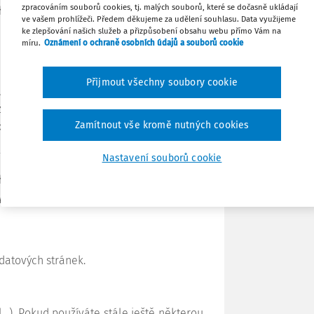
zpracováním souborů cookies, tj. malých souborů, které se dočasně ukládají
yhláška č.
108/2005 Sb.
, o školských
ve vašem prohlížeči. Předem děkujeme za udělení souhlasu. Data využijeme
čelových zařízeních
ke zlepšování našich služeb a přizpůsobení obsahu webu přímo Vám na
Tisknout
míru.
Oznámení o ochraně osobních údajů a souborů cookie
Sdílet
Přijmout všechny soubory cookie
hého stupně základní školy. Termín pro
způsobem umožňujícím dálkový přístup.
Poznámka
Zamítnout vše kromě nutných cookies
olské účelové zařízení.
Nastavení souborů cookie
yhláška č.
194/2009 Sb.
, o stanovení
systému datových schránek
datových stránek.
l…). Pokud používáte stále ještě některou