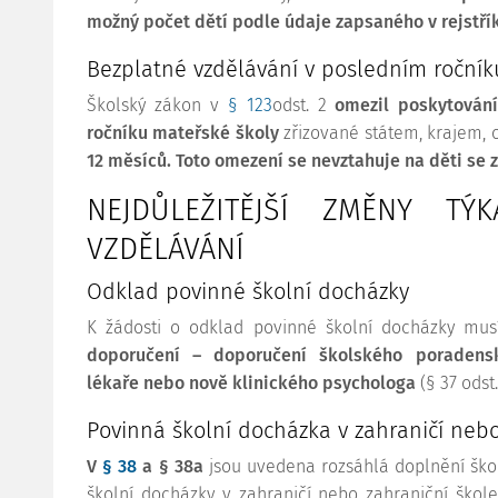
možný počet dětí podle údaje zapsaného v rejstřík
Bezplatné vzdělávání v posledním ročník
Školský zákon v
§ 123
odst. 2
omezil poskytován
ročníku mateřské školy
zřizované státem, krajem,
12 měsíců. Toto omezení se nevztahuje na děti se 
NEJDŮLEŽITĚJŠÍ ZMĚNY TÝK
VZDĚLÁVÁNÍ
Odklad povinné školní docházky
K žádosti o odklad povinné školní docházky mus
doporučení – doporučení školského poradensk
lékaře nebo nově klinického psychologa
(§ 37 odst.
Povinná školní docházka v zahraničí nebo
V
§ 38
a § 38a
jsou uvedena rozsáhlá doplnění šk
školní docházky v zahraničí nebo zahraniční ško