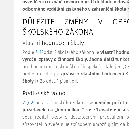
osvědčení o uznání rovnocennosti dokladu o dosaž
odborného vzdělání získaného v zahraniční škole n
DŮLEŽITÉ ZMĚNY V OBEC
ŠKOLSKÉHO ZÁKONA
Vlastní hodnocení školy
Podle
§ 12
odst. 2 školského zákona je
vlastní hodn
výroční zprávy o činnosti školy. Žádné další funk
pro hodnocení Českou školní inspekcí – dále jen „ČŠ
podle kterého již
zpráva o vlastním hodnocení 
školy
[§ 28 odst. 1 písm. e)].
Ředitelské volno
V
§ 24
odst. 2 školského zákona se
nemění počet dn
požadavek na „komunikaci“ se zřizovatelem a ve
věci, ředitel školy s dostatečným předstihem
zřizovateli a zveřejní je způsobem umožňujícím dálk