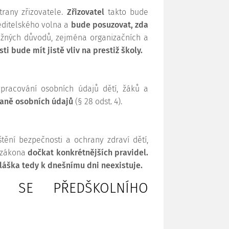
rany zřizovatele.
Zřizovatel
takto bude
editelského volna a
bude posuzovat, zda
važných důvodů, zejména organizačních a
i bude mít jistě vliv na prestiž školy.
pracování osobních údajů dětí, žáků a
raně osobních údajů
(§ 28 odst. 4).
štění bezpečnosti a ochrany zdraví dětí,
o zákona
dočkat konkrétnějších pravidel.
hláška tedy k dnešnímu dni neexistuje.
CÍ SE PŘEDŠKOLNÍHO