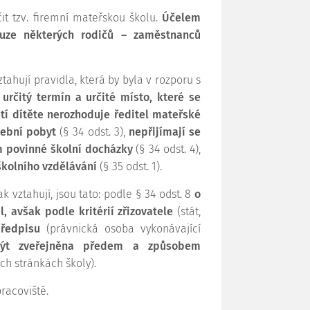
it tzv. firemní mateřskou školu.
Účelem
ouze některých rodičů – zaměstnanců
ahují pravidla, která by byla v rozporu s
určitý termín a určité místo, které se
etí dítěte nerozhoduje ředitel mateřské
šební pobyt
(§ 34 odst. 3),
nepřijímají se
m povinné školní docházky
(§ 34 odst. 4),
školního vzdělávání
(§ 35 odst. 1).
 vztahují, jsou tato: podle § 34 odst. 8
o
, avšak podle kritérií zřizovatele
(stát,
předpisu
(právnická osoba vykonávající
 být zveřejněna předem a způsobem
ch stránkách školy).
racoviště.