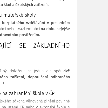
u škol a školských zařízení.
u mateřské školy
í bezplatného vzdělávání v posledním
 obcí nebo svazkem obcí
na dobu nejvýše
zdravotním postižením.
AJÍCÍ SE ZÁKLADNÍHO
í být doloženo ne jedno, ale opět
dvě
ého zařízení, doporučení odborného
 1).
 na zahraniční škole v ČR
olského zákona věnovaná plnění povinné
le na území ČR nebo v evropské škole a