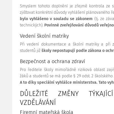
Smyslem tohoto doplnění je zřejmě kontrola ze st
zjišťovat konkrétní důvody vyhlášení plánovaného ř
bylo vyhlášeno v souladu se zákonem
(tj. ze zá
technických).
Povinné zveřejňování důvodů veřejnost
Vedení školní matriky
Při vedení dokumentace a školní matriky a při z
studentů již
školy nepostupují podle zákona o och
Bezpečnost a ochrana zdraví
Pro ředitele školy mimořádně riziková oblast zaji
žáků a studentů se má podle § 29 odst. 2 školskéh
A to
díky speciální vyhlášce ministerstva. Tato vy
DŮLEŽITÉ ZMĚNY TÝKAJÍ
VZDĚLÁVÁNÍ
Firemní mateřská škola