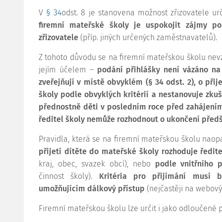
V
§ 34
odst. 8 je stanovena možnost zřizovatele urč
firemní mateřské školy je uspokojit zájmy p
zřizovatele
(příp. jiných určených zaměstnavatelů).
Z tohoto důvodu se na firemní mateřskou školu nevzt
jejím účelem –
podání přihlášky není vázáno na 
zveřejňují v místě obvyklém (§ 34 odst. 2),
o přij
školy podle obvyklých kritérií a nestanovuje zku
přednostně děti v posledním roce před zahájení
ředitel školy nemůže rozhodnout o ukončení před
Pravidla, která se na firemní mateřskou školu naopak
přijetí dítěte do mateřské školy rozhoduje ředitel
kraj, obec, svazek obcí), nebo
podle vnitřního 
činnost školy).
Kritéria pro přijímání musí
umožňujícím dálkový přístup
(nejčastěji na webový
Firemní mateřskou školu lze určit i jako odloučené p