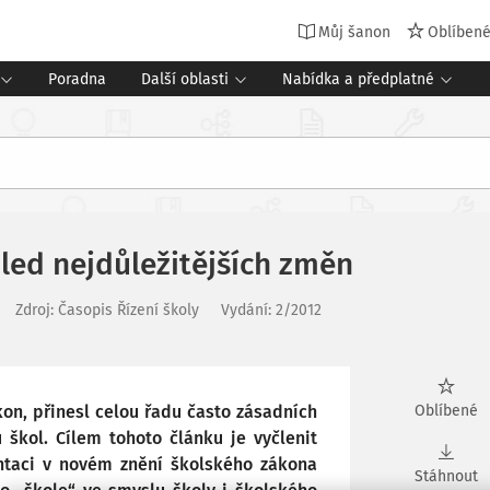
Můj šanon
Oblíben
Poradna
Další oblasti
Nabídka a předplatné
led nejdůležitějších změn
Zdroj
:
Časopis Řízení školy
Vydání:
2/2012
kon, přinesl celou řadu často zásadních
Oblíbené
ů škol. Cílem tohoto článku je vyčlenit
entaci v novém znění školského zákona
Stáhnout