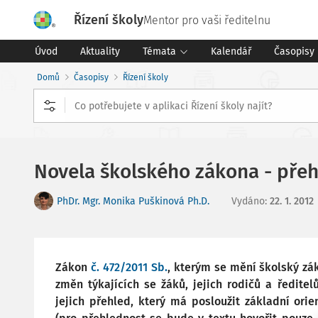
Řízení školy
Mentor pro vaši ředitelnu
Úvod
Aktuality
Témata
Kalendář
Časopisy
Domů
Časopisy
Řízení školy
Novela školského zákona - přeh
PhDr. Mgr. Monika Puškinová Ph.D.
Vydáno
:
22. 1. 2012
Zákon
č. 472/2011 Sb.
, kterým se mění školský zá
změn týkajících se žáků, jejich rodičů a ředitel
jejich přehled, který má posloužit základní ori