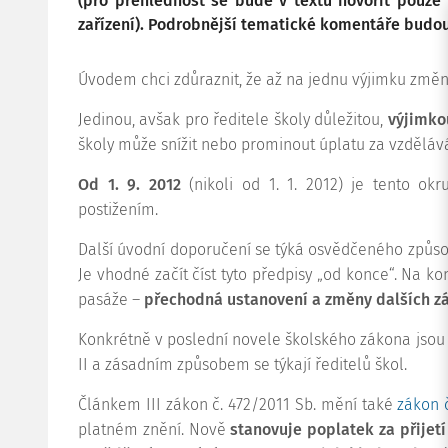
(pro přehlednost se bude v textu hovořit pouze 
zařízení). Podrobnější tematické komentáře budo
Úvodem chci zdůraznit, že až na jednu výjimku změ
Jedinou, avšak pro ředitele školy důležitou,
výjimko
školy může snížit nebo prominout úplatu za vzdělává
Od 1. 9. 2012
(nikoli od 1. 1. 2012) je tento ok
postižením.
Další úvodní doporučení se týká osvědčeného způsobu
Je vhodné začít číst tyto předpisy „od konce“. Na k
pasáže –
přechodná ustanovení a změny dalších z
Konkrétně v poslední novele školského zákona jso
II a zásadním způsobem se týkají ředitelů škol.
Článkem III zákon č. 472/2011 Sb. mění také
zákon 
platném znění. Nově
stanovuje poplatek za přijetí