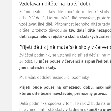
Vzdělávání dítěte na kratší dobu
Známou situaci, kdy dítě chodí do mateřské školy 
odst. 9. V době, kterou určité dítě nevyužije, proto
vzdělávat jiné dítě. Přítomnost jednoho dítěte te
dítěte. Z tohoto důvodu se
tzv. další dítě nezap
dětí zapsaného v rejstříku škol a školských zařízen
Přijetí dětí z jiné mateřské školy v červen
Zvláštní podmínky se vztahují na přijetí dětí z jiné 
34 odst. 10
může pouze v červenci a srpnu ředitel 
jiné mateřské školy.
Musí však dodržet následující podmínky:
Přijetí bude pouze na omezenou dobu, maximá
kterou dítě běžně navštěvuje, přerušený provoz.
Další podmínka spočívá v tom, že i když bude na ur
dítě z jiné mateřské školy,
v žádném okamžiku provo