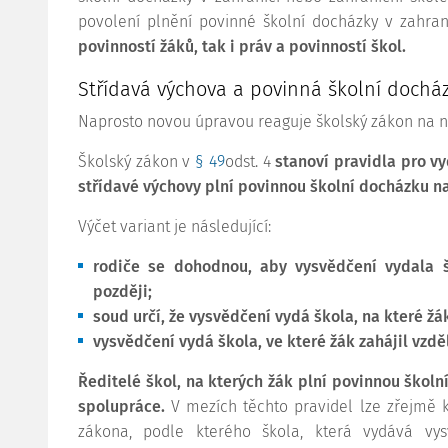
povolení plnění povinné školní docházky v zahran
povinností žáků, tak i práv a povinností škol.
Střídavá výchova a povinná školní dochá
Naprosto novou úpravou reaguje školský zákon na nar
Školský zákon v
§ 49
odst. 4
stanoví pravidla pro v
střídavé výchovy plní povinnou školní docházku n
Výčet variant je následující:
rodiče se dohodnou, aby vysvědčení vydala šk
později;
soud určí, že vysvědčení vydá škola, na které žá
vysvědčení vydá škola, ve které žák zahájil vzdě
Ředitelé škol, na kterých žák plní povinnou škol
spolupráce.
V mezích těchto pravidel lze zřejmě k
zákona, podle kterého škola, která vydává vys