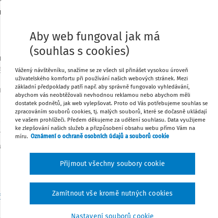
o „škole“ ve smyslu školy i školského
u obsahem článků následujících.
Tisknout
Aby web fungoval jak má
ny nabývají
účinnosti 1. ledna 2012.
(souhlas s cookies)
Sdílet
u
je rozšíření okruhu osob, kterým ředitel
ní nebo školské služby.
Vážený návštěvníku, snažíme se ze všech sil přinášet vysokou úroveň
uživatelského komfortu při používání našich webových stránek. Mezi
Poznámka
základní předpoklady patří např. aby správně fungovalo vyhledávání,
ruh osob rozšířen o žáky se zdravotním
abychom vás neobtěžovali nevhodnou reklamou nebo abychom měli
dostatek podnětů, jak web vylepšovat. Proto od Vás potřebujeme souhlas se
zpracováním souborů cookies, tj. malých souborů, které se dočasně ukládají
ve vašem prohlížeči. Předem děkujeme za udělení souhlasu. Data využijeme
, jak číst novelizované právní předpisy.
ke zlepšování našich služeb a přizpůsobení obsahu webu přímo Vám na
onci novely jsou uvedeny často přehlížené
míru.
Oznámení o ochraně osobních údajů a souborů cookie
ákonů.
Přijmout všechny soubory cookie
u přechodná ustanovení uvedena v článku
Zamítnout vše kromě nutných cookies
č. 634/2004 Sb.
, o správních poplatcích, v
 žádosti o uznání platnosti nebo vydání
Nastavení souborů cookie