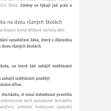
iční škole.
Změny se týkají jak práv a
zka na dvou různých školách
ůstající trend střídavé výchovy dětí.
ydání vysvědčení žáka, který v důsledku
a dvou různých školách.
ola, na které žák zahájil vzdělávání
k zahájil vzdělávání později;
lávání dříve.
ní docházku, si musí dohodnout pravidla
onkretizovat další požadavek školského
vědčení, zohlední hodnocení výsledků