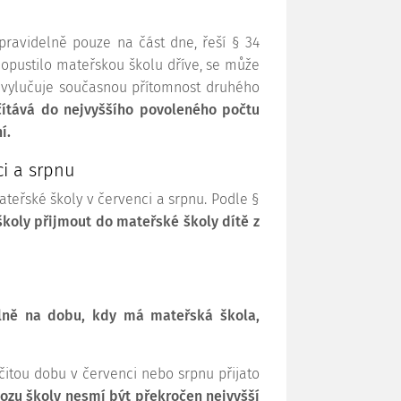
pravidelně pouze na část dne, řeší § 34
že opustilo mateřskou školu dříve, se může
dy vylučuje současnou přítomnost druhého
očítává do nejvyššího povoleného počtu
í.
ci a srpnu
mateřské školy v červenci a srpnu. Podle §
školy přijmout do mateřské školy dítě z
lně na dobu, kdy má mateřská škola,
čitou dobu v červenci nebo srpnu přijato
zu školy nesmí být překročen nejvyšší