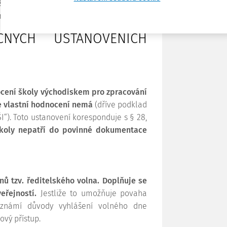
ení základního, středního nebo vyššího
a 1 000 Kč.
NÝCH USTANOVENÍCH
ocení školy východiskem pro zpracování
ce vlastní hodnocení nemá
(dříve podklad
I“). Toto ustanovení koresponduje s § 28,
školy nepatří do povinné dokumentace
ů tzv. ředitelského volna. Doplňuje se
řejností.
Jestliže to umožňuje povaha
 oznámí důvody vyhlášení volného dne
ový přístup.