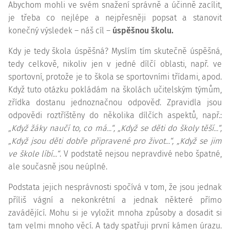
Abychom mohli ve svém snažení správně a účinně zacílit,
je třeba co nejlépe a nejpřesněji popsat a stanovit
konečný výsledek – náš cíl –
úspěšnou školu.
Kdy je tedy škola úspěšná? Myslím tím skutečně úspěšná,
tedy celkově, nikoliv jen v jedné dílčí oblasti, např. ve
sportovní, protože je to škola se sportovními třídami, apod.
Když tuto otázku pokládám na školách učitelským týmům,
zřídka dostanu jednoznačnou odpověď. Zpravidla jsou
odpovědi roztříštěny do několika dílčích aspektů, např.:
„Když žáky naučí to, co má...“, „Když se děti do školy těší...“,
„Když jsou děti dobře připravené pro život...“, „Když se jim
ve škole líbí...“
. V podstatě nejsou nepravdivé nebo špatné,
ale současně jsou neúplné.
Podstata jejich nesprávnosti spočívá v tom, že jsou jednak
příliš vágní a nekonkrétní a jednak některé přímo
zavádějící. Mohu si je vyložit mnoha způsoby a dosadit si
tam velmi mnoho věcí. A tady spatřuji první kámen úrazu.