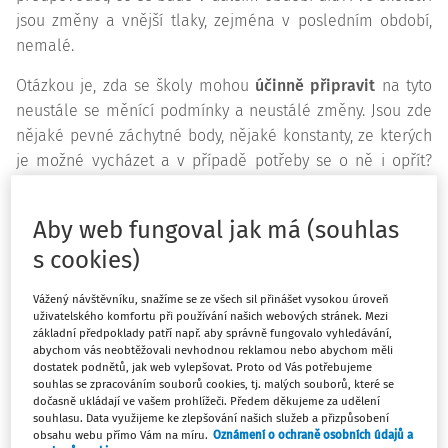
jsou změny a vnější tlaky, zejména v posledním období,
nemalé.
Otázkou je, zda se školy mohou
účinně připravit
na tyto
neustále se měnící podmínky a neustálé změny. Jsou zde
nějaké pevné záchytné body, nějaké konstanty, ze kterých
je možné vycházet a v případě potřeby se o ně i opřít?
Odpověď je snadná. Ano, jsou, ale někdy není snadné je
najít. Školy je znají, víceméně používají, ale ne vždy dost
Aby web fungoval jak má (souhlas
účinně a hlavně – ne systematicky.
s cookies)
Cílem této nové série článků bude jednak na některé
zákonitosti poukázat a tak trochu je připomenout a jednak
Vážený návštěvníku, snažíme se ze všech sil přinášet vysokou úroveň
uživatelského komfortu při používání našich webových stránek. Mezi
je ukázat v jiném kontextu a z trochu jiného pohledu – jak
základní předpoklady patří např. aby správně fungovalo vyhledávání,
je úspěšně využít ve svůj prospěch.
abychom vás neobtěžovali nevhodnou reklamou nebo abychom měli
dostatek podnětů, jak web vylepšovat. Proto od Vás potřebujeme
souhlas se zpracováním souborů cookies, tj. malých souborů, které se
dočasně ukládají ve vašem prohlížeči. Předem děkujeme za udělení
souhlasu. Data využijeme ke zlepšování našich služeb a přizpůsobení
Dobrá zpráva je, že hodně škol se dnes mění k lepšímu,
obsahu webu přímo Vám na míru.
Oznámení o ochraně osobních údajů a