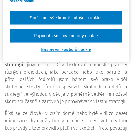
horší zpráva je, že svět se mění rychleji než některé naše
souborů cookie
školy.
Zamítnout vše kromě nutných cookies
Willard R. Daggett
Přijmout všechny soubory cookie
Dovolím si vycházet nejen z vlastních dlouholetých
zkušeností ředitele školy, ale hlavně
ze zkušeností a
Nastavení souborů cookie
konkrétních úspěšných i neúspěšných modelů a
strategií
jiných škol. Díky lektorské činnosti, práci v
různých projektech, jako poradce nebo jako partner a
přítel dalších ředitelů jsem během své praxe viděl
skutečně stovky různě úspěšných školních modelů a
strategií. Je výhodou vidět je v poměrně velkém množství
skoro současně a zároveň je porovnávat s vlastní strategií.
Říká se, že člověk v cizím domě nebo bytě vidí za deset
minut více chyb než v tom vlastním za celý život. Je v tom
kus pravdy a toto pravidlo platí i ve školách. Proto považuji