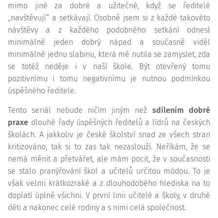
mimo jiné za dobré a užitečné, když se ředitelé
„navštěvují“ a setkávají. Osobně jsem si z každé takovéto
návštěvy a z každého podobného setkání odnesl
minimálně jeden dobrý nápad a současně viděl
minimálně jednu slabinu, která mě nutila se zamyslet, zda
se totéž neděje i v naší škole. Být otevřený tomu
pozitivnímu i tomu negativnímu je nutnou podmínkou
úspěšného ředitele.
Tento seriál nebude ničím jiným než
sdílením dobré
praxe
dlouhé řady úspěšných ředitelů a lídrů na českých
školách. A jakkoliv je české školství snad ze všech stran
kritizováno, tak si to zas tak nezaslouží. Neříkám, že se
nemá měnit a přetvářet, ale mám pocit, že v současnosti
se stalo pranýřování škol a učitelů určitou módou. To je
však velmi krátkozraké a z dlouhodobého hlediska na to
doplatí úplně všichni. V první linii učitelé a školy, v druhé
děti a nakonec celé rodiny a s nimi celá společnost.