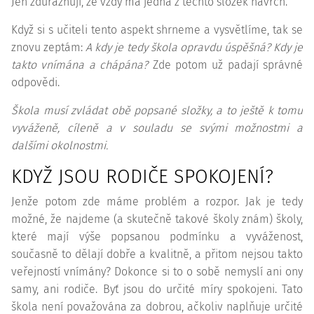
Jen zdůrazňuji, že vždy má jedna z těchto složek navrch.
Když si s učiteli tento aspekt shrneme a vysvětlíme, tak se
znovu zeptám:
A kdy je tedy škola opravdu úspěšná? Kdy je
takto vnímána a chápána?
Zde potom už padají správné
odpovědi.
Škola musí zvládat obě popsané složky, a to ještě k tomu
vyváženě, cíleně a v souladu se svými možnostmi a
dalšími okolnostmi.
KDYŽ JSOU RODIČE SPOKOJENÍ?
Jenže potom zde máme problém a rozpor. Jak je tedy
možné, že najdeme (a skutečně takové školy znám) školy,
které mají výše popsanou podmínku a vyváženost,
současně to dělají dobře a kvalitně, a přitom nejsou takto
veřejností vnímány? Dokonce si to o sobě nemyslí ani ony
samy, ani rodiče. Byť jsou do určité míry spokojeni. Tato
škola není považována za dobrou, ačkoliv naplňuje určité