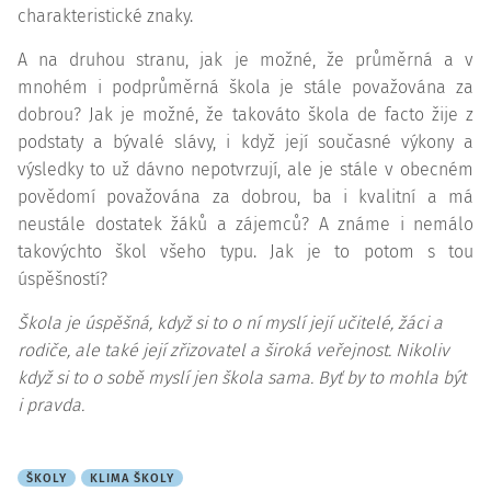
charakteristické znaky.
A na druhou stranu, jak je možné, že průměrná a v
mnohém i podprůměrná škola je stále považována za
dobrou? Jak je možné, že takováto škola de facto žije z
podstaty a bývalé slávy, i když její současné výkony a
výsledky to už dávno nepotvrzují, ale je stále v obecném
povědomí považována za dobrou, ba i kvalitní a má
neustále dostatek žáků a zájemců? A známe i nemálo
takovýchto škol všeho typu. Jak je to potom s tou
úspěšností?
Škola je úspěšná, když si to o ní myslí její učitelé, žáci a
rodiče, ale také její zřizovatel a široká veřejnost. Nikoliv
když si to o sobě myslí jen škola sama. Byť by to mohla být
i pravda.
ŠKOLY
KLIMA ŠKOLY