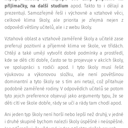
přijímačky, na další studium
apod. Takto to i dělají a
prezentují. Samozřejmě řeší i výchovné a vztahové věci,
celkové klima školy, ale priorita je zřejmá nejen z
odpovědí většiny učitelů, ale i z webu školy.
Vztahová oblast a vztahově zaměřené školy a učitelé zase
preferují pozitivní a příjemné klima ve škole, ve třídách.
Chtějí a také umějí vytvořit dobré podmínky a prostředí,
kde se děti cítí dobře, často se to projevuje v akcích školy,
ve spolupráci s rodiči apod. I tyto školy musí řešit
výukovou a výkonovou složku, ale není povětšinou
dominantní a tyto školy se s tím ani netají, což přitahuje
podobně zaměřené rodiny. V odpovědích učitelů se potom
tyto jejich preference objevují jako argumenty typu, že se
děti cítí ve škole dobře, rády se učí a rády tam chodí apod.
Ani jeden typ školy není horší nebo lepší než druhý, v jedné
i druhé skupině bychom nalezli školy úspěšné i neúspěšné.