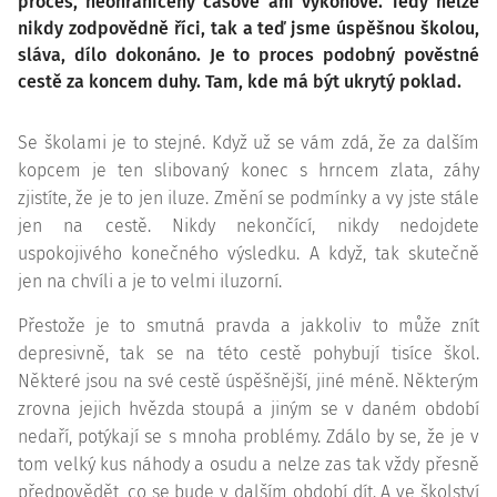
proces, neohraničený časově ani výkonově. Tedy nelze
nikdy zodpovědně říci, tak a teď jsme úspěšnou školou,
sláva, dílo dokonáno. Je to proces podobný pověstné
cestě za koncem duhy. Tam, kde má být ukrytý poklad.
Se školami je to stejné. Když už se vám zdá, že za dalším
kopcem je ten slibovaný konec s hrncem zlata, záhy
zjistíte, že je to jen iluze. Změní se podmínky a vy jste stále
jen na cestě. Nikdy nekončící, nikdy nedojdete
uspokojivého konečného výsledku. A když, tak skutečně
jen na chvíli a je to velmi iluzorní.
Přestože je to smutná pravda a jakkoliv to může znít
depresivně, tak se na této cestě pohybují tisíce škol.
Některé jsou na své cestě úspěšnější, jiné méně. Některým
zrovna jejich hvězda stoupá a jiným se v daném období
nedaří, potýkají se s mnoha problémy. Zdálo by se, že je v
tom velký kus náhody a osudu a nelze zas tak vždy přesně
předpovědět, co se bude v dalším období dít. A ve školství