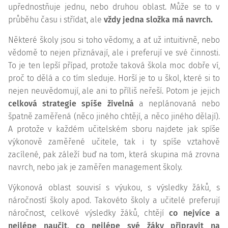
upřednostňuje jednu, nebo druhou oblast. Může se to v
průběhu času i střídat, ale
vždy jedna složka má navrch.
Některé školy jsou si toho vědomy, a ať už intuitivně, nebo
vědomě to nejen přiznávají, ale i preferují ve své činnosti.
To je ten lepší případ, protože taková škola moc dobře ví,
proč to dělá a co tím sleduje. Horší je to u škol, které si to
nejen neuvědomují, ale ani to příliš neřeší. Potom je jejich
celková strategie spíše živelná
a neplánovaná nebo
špatně zaměřená (něco jiného chtějí, a něco jiného dělají).
A protože v každém učitelském sboru najdete jak spíše
výkonově zaměřené učitele, tak i ty spíše vztahově
zacílené, pak záleží buď na tom, která skupina má zrovna
navrch, nebo jak je zaměřen management školy.
Výkonová oblast souvisí s výukou, s výsledky žáků, s
náročností školy apod. Takovéto školy a učitelé preferují
náročnost, celkové výsledky žáků, chtějí
co nejvíce a
nejlépe naučit, co nejlépe své žáky připravit na