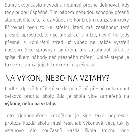
Samy školy často nevědí a neumějí přesně definovat, kdy
tedy budou úspěšné. Tím pádem nebudou schopny přesně
stanovit dílčí cíle, a už vůbec ne konkrétní realizační kroky.
Přirovnal bych to ke střelci, který má zasáhnout terč
přesně uprostřed, ten se ale ztrácí v mlze, nevidí ho tedy
přesně, a konkrétní střed už vůbec ne, takže vystřelí
naslepo. Sice správným směrem, ale zasáhnout střed je
spíše dílem náhody než přesného míření. Úplně stejně je
to se školami a jejich konkrétní úspěšností.
NA VÝKON, NEBO NA VZTAHY?
Podle odpovědí učitelů se dá poměrně přesně odhadnout
celková priorita školy. Zda je škola více zaměřená na
výkony, nebo na vztahy.
Toto zjednodušené rozdělení je sice také nepřesné,
protože každá škola musí řešit jak výkonové věci, tak ty
vztahové. Ale současně každá škola trochu více