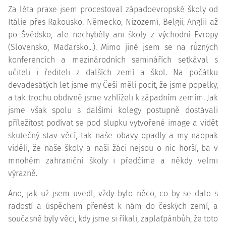
Za léta praxe jsem procestoval západoevropské školy od
Itálie přes Rakousko, Německo, Nizozemí, Belgii, Anglii až
po Švédsko, ale nechyběly ani školy z východní Evropy
(Slovensko, Maďarsko...). Mimo jiné jsem se na různých
konferencích a mezinárodních seminářích setkával s
učiteli i řediteli z dalších zemí a škol. Na počátku
devadesátých let jsme my Češi měli pocit, že jsme popelky,
a tak trochu obdivně jsme vzhlíželi k západním zemím. Jak
jsme však spolu s dalšími kolegy postupně dostávali
příležitost podívat se pod slupku vytvořené image a vidět
skutečný stav věcí, tak naše obavy opadly a my naopak
viděli, že naše školy a naši žáci nejsou o nic horší, ba v
mnohém zahraniční školy i předčíme a někdy velmi
výrazně.
Ano, jak už jsem uvedl, vždy bylo něco, co by se dalo s
radostí a úspěchem přenést k nám do českých zemí, a
současně byly věci, kdy jsme si říkali, zaplaťpánbůh, že toto