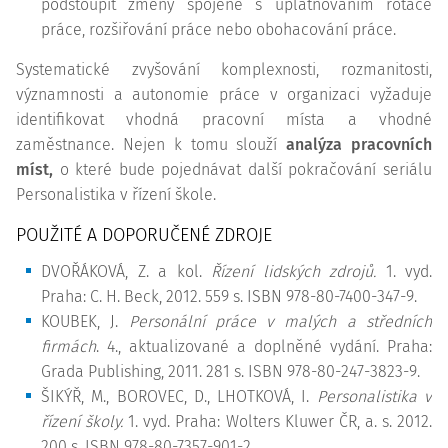
podstoupit změny spojené s uplatňováním rotace
práce, rozšiřování práce nebo obohacování práce.
Systematické zvyšování komplexnosti, rozmanitosti,
významnosti a autonomie práce v organizaci vyžaduje
identifikovat vhodná pracovní místa a vhodné
zaměstnance. Nejen k tomu slouží
analýza pracovních
míst,
o které bude pojednávat další pokračování seriálu
Personalistika v řízení škole.
POUŽITÉ A DOPORUČENÉ ZDROJE
DVOŘÁKOVÁ, Z. a kol.
Řízení lidských zdrojů.
1. vyd.
Praha: C. H. Beck, 2012. 559 s. ISBN 978-80-7400-347-9.
KOUBEK, J.
Personální práce v malých a středních
firmách
. 4., aktualizované a doplněné vydání. Praha:
Grada Publishing, 2011. 281 s. ISBN 978-80-247-3823-9.
ŠIKÝŘ, M., BOROVEC, D., LHOTKOVÁ, I.
Personalistika v
řízení školy.
1. vyd. Praha: Wolters Kluwer ČR, a. s. 2012.
200 s. ISBN 978-80-7357-901-2.