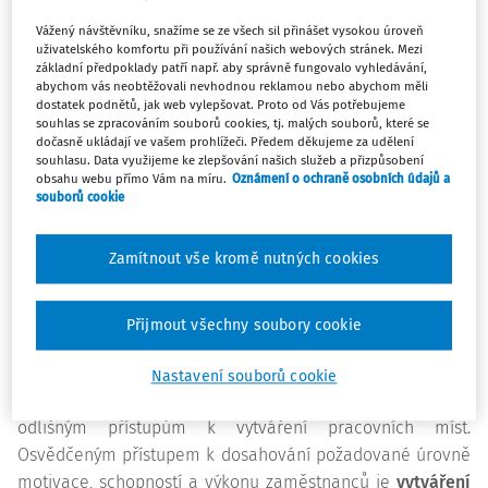
Jednotlivá pracovní místa musí zajistit
uskutečnění
Vážený návštěvníku, snažíme se ze všech sil přinášet vysokou úroveň
strategických cílů organizace i uspokojení specifických
uživatelského komfortu při používání našich webových stránek. Mezi
základní předpoklady patří např. aby správně fungovalo vyhledávání,
potřeb zaměstnanců.
Pracovní úkoly a související
abychom vás neobtěžovali nevhodnou reklamou nebo abychom měli
povinnosti, pravomoci, odpovědnosti, podmínky a
dostatek podnětů, jak web vylepšovat. Proto od Vás potřebujeme
souhlas se zpracováním souborů cookies, tj. malých souborů, které se
požadavky jednotlivých pracovních míst musí
dočasně ukládají ve vašem prohlížeči. Předem děkujeme za udělení
zaměstnance uspokojovat a motivovat, musí využívat a
souhlasu. Data využijeme ke zlepšování našich služeb a přizpůsobení
obsahu webu přímo Vám na míru.
Oznámení o ochraně osobních údajů a
rozvíjet schopnosti zaměstnanců, nesmí zaměstnance
souborů cookie
ohrožovat a poškozovat.
KOMPLEXNOST, ROZMANITOST,
Zamítnout vše kromě nutných cookies
VÝZNAMNOST A AUTONOMIE
Přijmout všechny soubory cookie
VYKONÁVANÉ PRÁCE
Odlišné podmínky organizace vedou k odlišnému stupni
Nastavení souborů cookie
dělby práce, odlišné míře specializace zaměstnanců a
odlišným přístupům k vytváření pracovních míst.
Osvědčeným přístupem k dosahování požadované úrovně
motivace, schopností a výkonu zaměstnanců je
vytváření