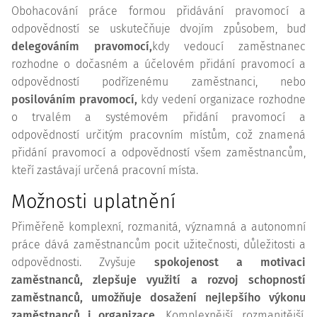
Obohacování práce formou přidávání pravomocí a
odpovědností se uskutečňuje dvojím způsobem, buď
delegováním pravomocí,
kdy vedoucí zaměstnanec
rozhodne o dočasném a účelovém přidání pravomocí a
odpovědností podřízenému zaměstnanci, nebo
posilováním pravomocí,
kdy vedení organizace rozhodne
o trvalém a systémovém přidání pravomocí a
odpovědností určitým pracovním místům, což znamená
přidání pravomocí a odpovědností všem zaměstnancům,
kteří zastávají určená pracovní místa.
Možnosti uplatnění
Přiměřeně komplexní, rozmanitá, významná a autonomní
práce dává zaměstnancům pocit užitečnosti, důležitosti a
odpovědnosti. Zvyšuje
spokojenost a motivaci
zaměstnanců, zlepšuje využití a rozvoj schopností
zaměstnanců, umožňuje dosažení nejlepšího výkonu
zaměstnanců i organizace.
Komplexnější, rozmanitější,