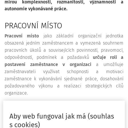
mírou komplexnosti, rozmanitosti, významnosti a
autonomie vykonávané práce.
PRACOVNÍ MÍSTO
Pracovní místo
jako základní organizační jednotka
obsazená jedním zaměstnancem a vymezená souhrnem
pracovních úkolů a souvisejících povinností, pravomocí,
odpovědností, podmínek a požadavků
určuje roli a
postavení zaměstnance v organizaci
a umožňuje
zaměstnavateli využívat schopnosti a motivaci
zaměstnance k vykonávání sjednané práce, dosahování
požadovaného výkonu a realizaci strategických cílů
organizace.
Zaměstnanec na určitém pracovním místě
plní sjednané
pracovní úkoly
a dodržuje ostatní povinnosti v rámci
Aby web fungoval jak má (souhlas
svěřené pravomoci, přidělené odpovědnosti, vytvořených
s cookies)
podmínek a stanovených požadavků pracovního místa.