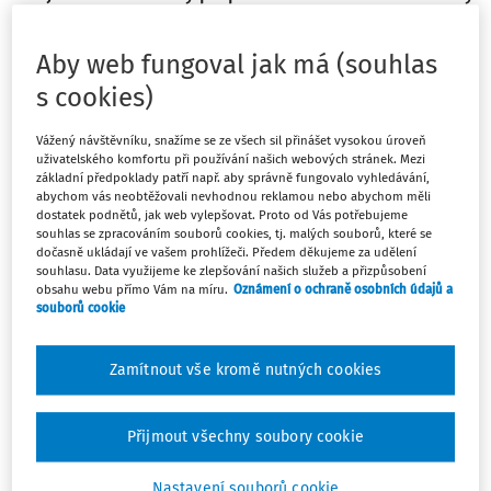
zažili pocit tísně. A jindy naopak úlevu, jako by se vám
tam dýchalo lépe. Podobně to funguje i se školou. Klima
Aby web fungoval jak má (souhlas
školy (nebo jakékoli jiné instituce) není teoretický
s cookies)
pojem, ale konkrétní zkušenost, kterou vnímáte hned
při vstupu.
Vážený návštěvníku, snažíme se ze všech sil přinášet vysokou úroveň
uživatelského komfortu při používání našich webových stránek. Mezi
základní předpoklady patří např. aby správně fungovalo vyhledávání,
Když dnes vstoupíte do české školy, rychle poznáte, zda je
abychom vás neobtěžovali nevhodnou reklamou nebo abychom měli
to prostředí, kde se dětem, žákům a studentům dobře žije.
dostatek podnětů, jak web vylepšovat. Proto od Vás potřebujeme
souhlas se zpracováním souborů cookies, tj. malých souborů, které se
Ukazuje se to v drobnostech - v tom, jak spolu mluví o
dočasně ukládají ve vašem prohlížeči. Předem děkujeme za udělení
přestávce, jak reagují na učitele nebo jak otevřeně sdílejí,
souhlasu. Data využijeme ke zlepšování našich služeb a přizpůsobení
obsahu webu přímo Vám na míru.
Oznámení o ochraně osobních údajů a
co je trápí. A právě tyto každodenní situace mají zásadní
souborů cookie
vliv na jejich motivaci i výsledky, často větší než samotná
výuka.
Zamítnout vše kromě nutných cookies
Klima školy tak není "něco navíc
Přijmout všechny soubory cookie
Máte předplatné?
Přihlaste se.
Nastavení souborů cookie