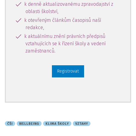
k denně aktualizovanému zpravodajství z
oblasti školství,
k otevřeným článkům časopisů naší
redakce,
k aktuálnímu znění právních předpisů
vztahujících se k řízení školy a vedení
zaměstnanců.
Registrovat
ČŠI
WELLBEING
KLIMA ŠKOLY
VZTAHY