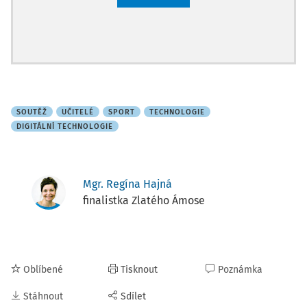
SOUTĚŽ
UČITELÉ
SPORT
TECHNOLOGIE
DIGITÁLNÍ TECHNOLOGIE
Mgr. Regína Hajná
finalistka Zlatého Ámose
Oblíbené
Tisknout
Poznámka
Stáhnout
Sdílet