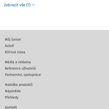
Zobrazit vše (7)
Můj šanon
Autoři
Klíčová slova
Média a reklama
Reference uživatelů
Partnerství, spolupráce
Nabídka produktů
Nápověda
Přehledy
Kontakt