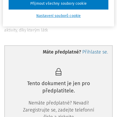
taky?
Přijmout všechny soubory cookie
To je krásné přirovnání, ale sama
Nastavení souborů cookie
bych si to netroufla říct. Snažím se
svou práci dělat tak, aby učení děti bavilo. Připravuji různé
aktivity, díky kterým látk
Máte předplatné?
Přihlaste se.
Tento dokument je jen pro
předplatitele.
Nemáte předplatné? Nevadí!
Zaregistrujte se, zadejte telefonní