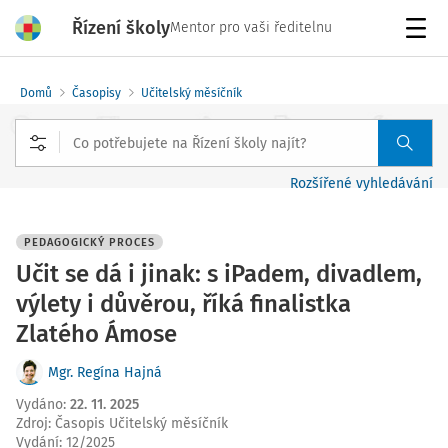
Řízení školy
Mentor pro vaši ředitelnu
Menu
Domů
Časopisy
Učitelský měsíčník
Rozšířené vyhledávání
PEDAGOGICKÝ PROCES
Učit se dá i jinak: s iPadem, divadlem,
výlety i důvěrou, říká finalistka
Zlatého Ámose
Mgr. Regína Hajná
Vydáno
:
22. 11. 2025
Zdroj
:
Časopis Učitelský měsíčník
Vydání:
12/2025