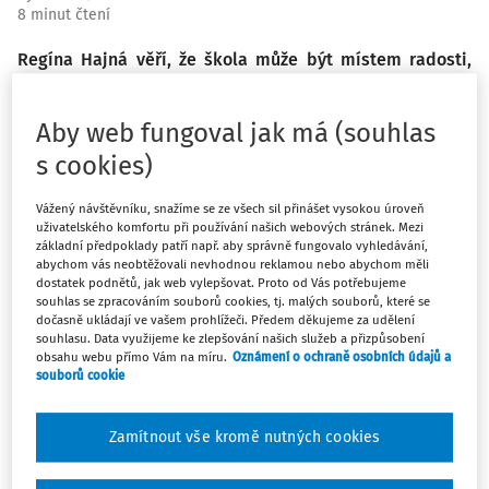
8 minut čtení
Regína Hajná věří, že škola může být místem radosti,
vztahů a skutečného růstu. Její hodiny jsou plné emocí,
smíchu, divadla i moderních technologií – a děti díky
Aby web fungoval jak má (souhlas
tomu často zapomenou, že se vlastně učí. Namísto
s cookies)
známek si odnášejí zážitky, nové dovednosti a pocit
bezpečí. Učí srdcem, s jiskrou a nevyčerpatelnou
Vážený návštěvníku, snažíme se ze všech sil přinášet vysokou úroveň
energií, kterou dokáže přenést i na své okolí. Finalistka
uživatelského komfortu při používání našich webových stránek. Mezi
Zlatého Ámose se netají tím, že za největší ocenění
základní předpoklady patří např. aby správně fungovalo vyhledávání,
abychom vás neobtěžovali nevhodnou reklamou nebo abychom měli
považuje chvíle, kdy jí děti řeknou: „My jsme se vlastně
dostatek podnětů, jak web vylepšovat. Proto od Vás potřebujeme
učili, ale vůbec to tak nevypadalo.“ A když jí pak ke Dni
souhlas se zpracováním souborů cookies, tj. malých souborů, které se
učitelů připraví korunovaci se šerpou „Pro nás jste Zlatý
dočasně ukládají ve vašem prohlížeči. Předem děkujeme za udělení
souhlasu. Data využijeme ke zlepšování našich služeb a přizpůsobení
Ámos vy“, ví, že její práce má hluboký smysl.
obsahu webu přímo Vám na míru.
Oznámení o ochraně osobních údajů a
souborů cookie
Vaši kolegové vás přirovnávají ke
„Komenskému v sukni“. Co na to
Zamítnout vše kromě nutných cookies
říkáte? Vnímáte se tak trochu