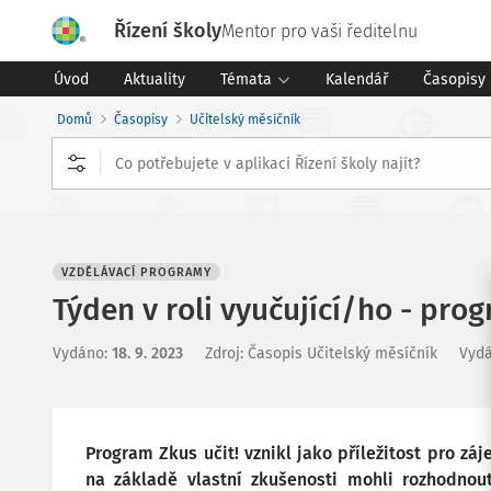
Řízení školy
Mentor pro vaši ředitelnu
Úvod
Aktuality
Témata
Kalendář
Časopisy
Domů
Časopisy
Učitelský měsíčník
VZDĚLÁVACÍ PROGRAMY
Týden v roli vyučující/ho - prog
Vydáno
:
18. 9. 2023
Zdroj
:
Časopis Učitelský měsíčník
Vydá
Program Zkus učit! vznikl jako příležitost pro záj
na základě vlastní zkušenosti mohli rozhodnout,