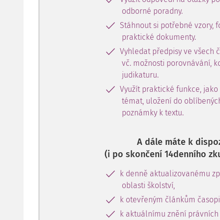
odborné poradny.
Stáhnout si potřebné vzory, f
praktické dokumenty.
Vyhledat předpisy ve všech 
vč. možnosti porovnávání, k
judikaturu.
Využít praktické funkce, jako
témat, uložení do oblíbenýc
poznámky k textu.
A dále máte k dispoz
(i po skončení 14denního zk
k denně aktualizovanému zpr
oblasti školství,
k otevřeným článkům časopi
k aktuálnímu znění právních