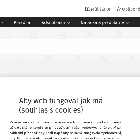
Můj šanon
Oblíben
Poradna
Další oblasti
Nabídka a předplatné
ram Zkus učit!
Aby web fungoval jak má
ní:
10/2023
11 minut čtení
(souhlas s cookies)
Vážený návštěvníku, snažíme se ze všech sil přinášet vysokou úroveň
uživatelského komfortu při používání našich webových stránek. Mezi
emce o učitelství z jiných oborů, aby se
Oblíbené
základní předpoklady patří např. aby správně fungovalo vyhledávání,
 jestli je pro ně učitelství to pravé.
abychom vás neobtěžovali nevhodnou reklamou nebo abychom měli