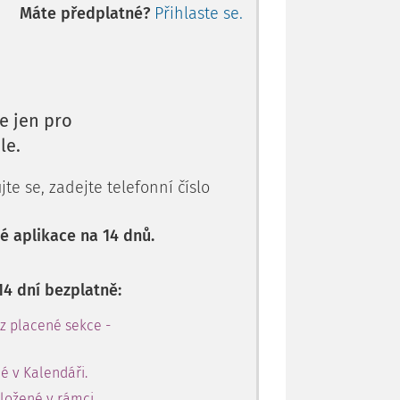
Máte předplatné?
Přihlaste se.
e jen pro
le.
te se, zadejte telefonní číslo
 aplikace na 14 dnů.
14 dní bezplatně:
 z placené sekce -
é v Kalendáři.
oložené v rámci