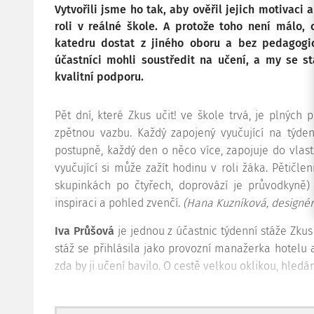
Vytvořili jsme ho tak, aby ověřil jejich motivaci
roli v reálné škole. A protože toho není málo,
katedru dostat z jiného oboru a bez pedagogi
účastníci mohli soustředit na učení, a my se 
kvalitní podporu.
Pět dní, které Zkus učit! ve škole trvá, je plných p
zpětnou vazbu. Každý zapojený vyučující na týden
postupně, každý den o něco více, zapojuje do vlastn
vyučující si může zažít hodinu v roli žáka. Pětičle
skupinkách po čtyřech, doprovází je průvodkyně) 
inspiraci a pohled zvenčí.
(Hana Kuzníková, designér
Iva Průšová
je jednou z účastnic týdenní stáže Zkus
stáž se přihlásila jako provozní manažerka hotelu 
zda by ji učení bavilo. O cestě velkou oklikou, hledá