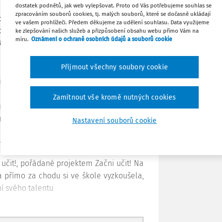
 a poskytl zážitek sebe sama v učitelské
dostatek podnětů, jak web vylepšovat. Proto od Vás potřebujeme souhlas se
Stáhnout
zpracováním souborů cookies, tj. malých souborů, které se dočasně ukládají
 co musíte udělat, pokud se chcete za
ve vašem prohlížeči. Předem děkujeme za udělení souhlasu. Data využijeme
cké kvalifikace, dbáme na to, aby se
ke zlepšování našich služeb a přizpůsobení obsahu webu přímo Vám na
míru.
Oznámení o ochraně osobních údajů a souborů cookie
staráme o všechno ostatní – zejména o
Tisknout
Přijmout všechny soubory cookie
Sdílet
říležitostí pro vzájemné otázky, reflexi a
 dostane „začínajícího kolegu“, kterého
Zamítnout vše kromě nutných cookies
Poznámka
í výuky. Na konci týdne se role obrátí a
nná výprava (účastníci chodí na školu ve
Nastavení souborů cookie
tak přináší do výuky partnerských škol
ka programu Zkus učit!)
 učit!, pořádané projektem Začni učit! Na
a přímo za chodu si ve škole vyzkoušela,
ní svého talentu