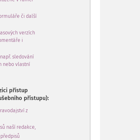
ormuláře či další
časových verzích
omentáře i
 např. sledování
h nebo vlastní
ici přístup
ušebního přístupu):
avodajství z
sů naší redakce,
 předpisů