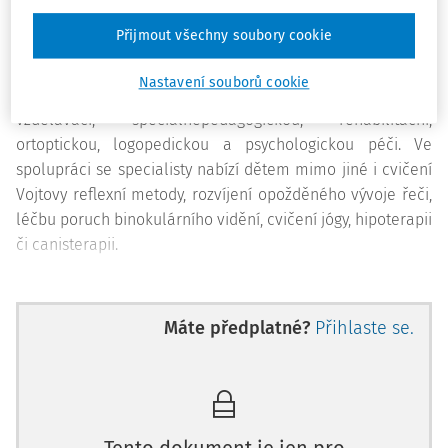
se zdravotním postižením v tělesné, mentální, zrakové,
Přijmout všechny soubory cookie
sluchové a řečové oblasti a dětem s poruchou
autistického spektra. Samotný provoz mateřské školy byl
Nastavení souborů cookie
zahájen v roce 1974. Poskytuje dětem výchovně-
vzdělávací, speciálněpedagogickou, rehabilitační,
ortoptickou, logopedickou a psychologickou péči. Ve
spolupráci se specialisty nabízí dětem mimo jiné i cvičení
Vojtovy reflexní metody, rozvíjení opožděného vývoje řeči,
léčbu poruch binokulárního vidění, cvičení jógy, hipoterapii
či canisterapii.
Máte předplatné?
Přihlaste se.