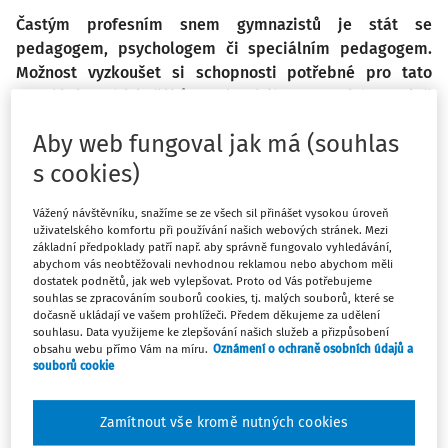
Častým profesním snem gymnazistů je stát se
pedagogem, psychologem či speciálním pedagogem.
Možnost vyzkoušet si schopnosti potřebné pro tato
povolání nabízí žákům Slezského gymnázia právě
spolupráce s Mateřskou školou Eliška v Opavě. Garantka
Aby web fungoval jak má (souhlas
projektu Mgr. Kamila Tkáčová viděla možnost propojit
teoretické znalosti vyučované v předmětu základy
s cookies)
společenských věd s praktickými dovednostmi, a proto
Vážený návštěvníku, snažíme se ze všech sil přinášet vysokou úroveň
se již v roce 2004 dohodla na spolupráci Slezského
uživatelského komfortu při používání našich webových stránek. Mezi
gymnázia se speciální Mateřskou školou Eliška. Tato
základní předpoklady patří např. aby správně fungovalo vyhledávání,
dlouholetá spolupráce tedy studentům všech ročníků
abychom vás neobtěžovali nevhodnou reklamou nebo abychom měli
dostatek podnětů, jak web vylepšovat. Proto od Vás potřebujeme
nabízí možnost vyzkoušet si, zda to, co chtějí studovat,
souhlas se zpracováním souborů cookies, tj. malých souborů, které se
je zároveň tím, co je bude bavit.
dočasně ukládají ve vašem prohlížeči. Předem děkujeme za udělení
souhlasu. Data využijeme ke zlepšování našich služeb a přizpůsobení
obsahu webu přímo Vám na míru.
Oznámení o ochraně osobních údajů a
Charakteristika speciální mateřské
souborů cookie
školy
Zamítnout vše kromě nutných cookies
Mateřská škola Eliška je školka určená dětem od 3 do 8 let