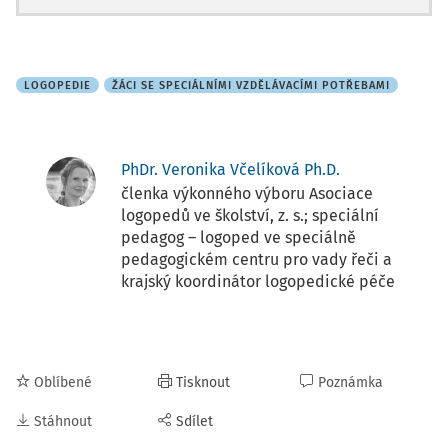
LOGOPEDIE
ŽÁCI SE SPECIÁLNÍMI VZDĚLÁVACÍMI POTŘEBAMI
PhDr. Veronika Včelíková Ph.D.
členka výkonného výboru Asociace
logopedů ve školství, z. s.; speciální
pedagog – logoped ve speciálně
pedagogickém centru pro vady řeči a
krajský koordinátor logopedické péče
Oblíbené
Tisknout
Poznámka
Stáhnout
Sdílet