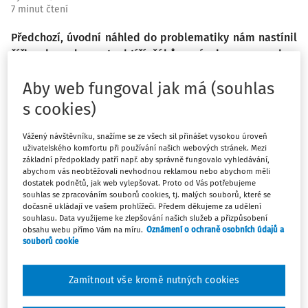
7 minut čtení
Předchozí, úvodní náhled do problematiky nám nastínil
šíři a komplexnost obtíží žáků s vývojovou poruchou
jazyka – vývojovou dysfázií – ve výuce, akcentoval obtíže
Aby web fungoval jak má (souhlas
a situace, se kterými se tito žáci denně potýkají a které
mají velmi často také přesah mimo proces vzdělávání a
s cookies)
zasahují mnohem širší rámec s dopadem do osobního
života. V textu níže bych ráda osvětlila jen něco málo z
Vážený návštěvníku, snažíme se ze všech sil přinášet vysokou úroveň
uživatelského komfortu při používání našich webových stránek. Mezi
možných přístupů a strategií, které lze využít k podpoře
základní předpoklady patří např. aby správně fungovalo vyhledávání,
a usnadnění inkluzivního vzdělávacího procesu žáků s
abychom vás neobtěžovali nevhodnou reklamou nebo abychom měli
dostatek podnětů, jak web vylepšovat. Proto od Vás potřebujeme
vývojovou dysfázií.
souhlas se zpracováním souborů cookies, tj. malých souborů, které se
dočasně ukládají ve vašem prohlížeči. Předem děkujeme za udělení
souhlasu. Data využijeme ke zlepšování našich služeb a přizpůsobení
Inkluze, vzdělávání žáků s
obsahu webu přímo Vám na míru.
Oznámení o ochraně osobních údajů a
souborů cookie
vývojovou dysfázií a digitální
technologie
Zamítnout vše kromě nutných cookies
Využívání digitálních nástrojů k usnadnění osvojování