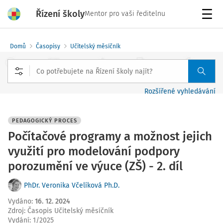
Řízení školy
Mentor pro vaši ředitelnu
Menu
Domů
Časopisy
Učitelský měsíčník
Rozšířené vyhledávání
PEDAGOGICKÝ PROCES
Počítačové programy a možnost jejich
využití pro modelování podpory
porozumění ve výuce (ZŠ) - 2. díl
PhDr. Veronika Včelíková Ph.D.
Vydáno
:
16. 12. 2024
Zdroj
:
Časopis Učitelský měsíčník
Vydání:
1/2025