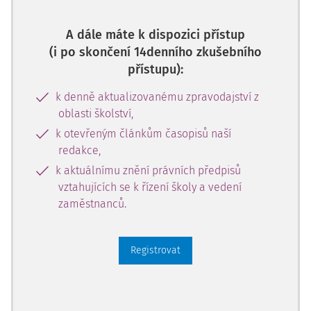
A dále máte k dispozici přístup
(i po skončení 14denního zkušebního
přístupu):
k denně aktualizovanému zpravodajství z
oblasti školství,
k otevřeným článkům časopisů naší
redakce,
k aktuálnímu znění právních předpisů
vztahujících se k řízení školy a vedení
zaměstnanců.
Registrovat