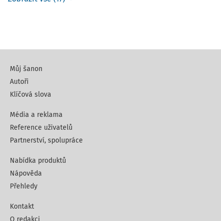
Můj šanon
Autoři
Klíčová slova
Média a reklama
Reference uživatelů
Partnerství, spolupráce
Nabídka produktů
Nápověda
Přehledy
Kontakt
O redakci