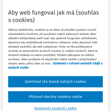
V podcastové sérii Digiděti ve škole si povídáme s
Aby web fungoval jak má (souhlas
Janem Kršňákem – lektorem, autorem knihy Digiděti a
průvodcem světem technologií, který pomáhá dětem i
s cookies)
učitelům najít klid v digitální době. V nejnovějších
epizodách, vydaných v rámci Týdne pro wellbeing, se
Vážený návštěvníku, snažíme se ze všech sil přinášet vysokou úroveň
uživatelského komfortu při používání našich webových stránek. Mezi
zaměřujeme na umělou inteligenci (AI) a její vliv na
základní předpoklady patří např. aby správně fungovalo vyhledávání,
lidské vědění. Jak mění naši schopnost rozlišovat realitu
abychom vás neobtěžovali nevhodnou reklamou nebo abychom měli
dostatek podnětů, jak web vylepšovat. Proto od Vás potřebujeme
od fikce? A co nám její rychlý rozvoj říká o nás
souhlas se zpracováním souborů cookies, tj. malých souborů, které se
samotných?
dočasně ukládají ve vašem prohlížeči. Předem děkujeme za udělení
souhlasu. Data využijeme ke zlepšování našich služeb a přizpůsobení
obsahu webu přímo Vám na míru.
Oznámení o ochraně osobních údajů a
Z uživatele programátorem? To už
souborů cookie
neplatí
Zamítnout vše kromě nutných cookies
Máte předplatné?
Přihlaste se.
Přijmout všechny soubory cookie
Nastavení souborů cookie