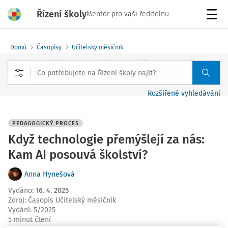
Řízení školy
Mentor pro vaši ředitelnu
Menu
Domů
Časopisy
Učitelský měsíčník
Rozšířené vyhledávání
PEDAGOGICKÝ PROCES
Když technologie přemýšlejí za nás:
Kam AI posouvá školství?
Anna Hynešová
Vydáno
:
16. 4. 2025
Zdroj
:
Časopis Učitelský měsíčník
Vydání:
5/2025
5 minut čtení