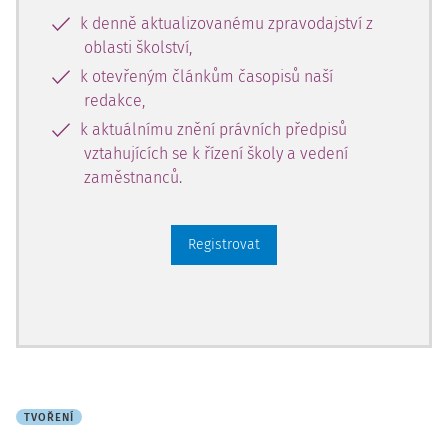
k denně aktualizovanému zpravodajství z
oblasti školství,
k otevřeným článkům časopisů naší
redakce,
k aktuálnímu znění právních předpisů
vztahujících se k řízení školy a vedení
zaměstnanců.
Registrovat
TVOŘENÍ