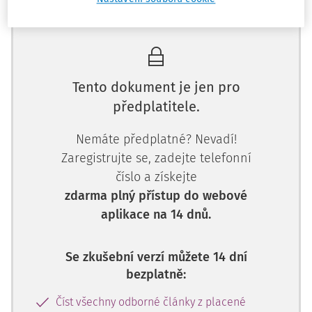
Máte předplatné?
Přihlaste se.
Tento dokument je jen pro
předplatitele.
Nemáte předplatné? Nevadí!
Zaregistrujte se, zadejte telefonní
číslo a získejte
zdarma plný přístup do webové
aplikace na 14 dnů.
Se zkušební verzí můžete 14 dní
bezplatně:
Číst všechny odborné články z placené