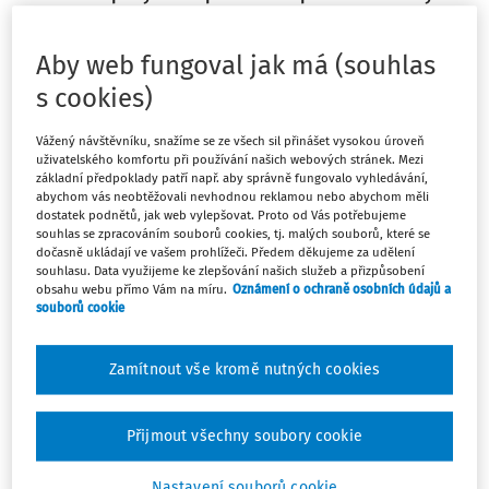
tvoření s dětmi? Valentýn není svátkem, který by měl v
naší zemi dlouhou tradici. Hlavním symbolem tohoto
Aby web fungoval jak má (souhlas
svátku je srdce. Proto jsem dnes zvolila pár tipů s
s cookies)
motivem srdce, a to jak pro menší děti, tak i pro
předškoláky. Vyrobíme si například srdce na zavěšení,
Vážený návštěvníku, snažíme se ze všech sil přinášet vysokou úroveň
valentýnku pro kamarády a rodiče nebo také
uživatelského komfortu při používání našich webových stránek. Mezi
valentýnský dáreček v podobě keramického šperku.
základní předpoklady patří např. aby správně fungovalo vyhledávání,
abychom vás neobtěžovali nevhodnou reklamou nebo abychom měli
Výroba těchto valentýnských dekorací a dárečků je
dostatek podnětů, jak web vylepšovat. Proto od Vás potřebujeme
skutečně velmi jednoduchá a zvládnou je i ty úplně
souhlas se zpracováním souborů cookies, tj. malých souborů, které se
dočasně ukládají ve vašem prohlížeči. Předem děkujeme za udělení
nejmenší děti.
souhlasu. Data využijeme ke zlepšování našich služeb a přizpůsobení
obsahu webu přímo Vám na míru.
Oznámení o ochraně osobních údajů a
souborů cookie
VALENTÝNSKÉ SRDCE
Budeme potřebovat:
Zamítnout vše kromě nutných cookies
bílou čtvrtku nebo karton
Přijmout všechny soubory cookie
Nastavení souborů cookie