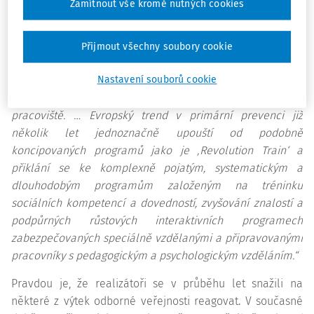
Zamítnout vše kromě nutných cookies
„Projekt ‚Revolution Train‘ je koncepčně v rozporu s
většinou doporučení, která jsou k primární prevenci
Přijmout všechny soubory cookie
užívání návykových látek formulována nejnovějšími
Nastavení souborů cookie
manuály a učebními texty, na jejichž vývoji a přípravě se
finančně podílí také Evropská komise a přední evropská
pracoviště. … Evropský trend v primární prevenci již
několik let jednoznačně upouští od podobně
koncipovaných programů jako je ‚Revolution Train‘ a
přiklání se ke komplexně pojatým, systematickým a
dlouhodobým programům založeným na tréninku
sociálních kompetencí
a dovedností, zvyšování znalostí a
podpůrných růstových interaktivních programech
zabezpečovaných speciálně vzdělanými
a připravovanými
pracovníky s pedagogickým a psychologickým vzděláním.“
Pravdou je, že realizátoři se v průběhu let snažili na
některé z výtek odborné veřejnosti reagovat. V současné