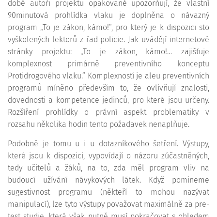
době autoři projektu opakovaně upozorňují, že vlastní
90minutová prohlídka vlaku je doplněna o návazný
program „To je zákon, kámo!“, pro který je k dispozici sto
vyškolených lektorů z řad policie. Jak uvádějí internetové
stránky projektu: „To je zákon, kámo!… zajišťuje
komplexnost primárně preventivního konceptu
Protidrogového vlaku.“ Komplexností je aleu preventivních
programů míněno především to, že ovlivňují znalosti,
dovednosti a
kompetence
jedinců, pro které jsou určeny.
Rozšíření prohlídky o právní aspekt problematiky v
rozsahu několika hodin tento požadavek nenaplňuje.
Podobně je tomu u i u dotazníkového šetření. Výstupy,
které jsou k dispozici, vypovídají o názoru zúčastněných,
tedy učitelů a žáků, na to, zda měl program vliv na
budoucí užívání návykových látek. Když pomineme
sugestivnost programu (někteří to mohou nazývat
manipulací), lze tyto výstupy považovat maximálně za pre-
test studie, která však nutně musí pokračovat s ohledem