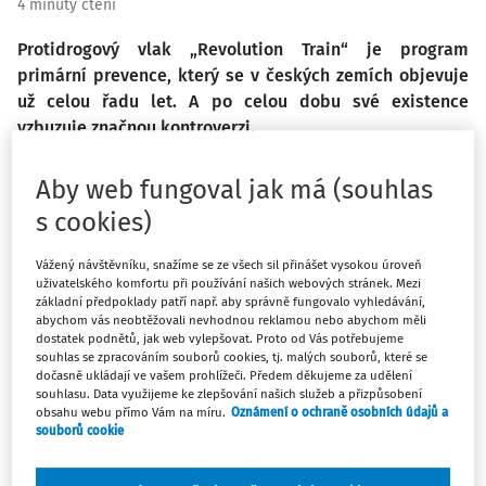
4 minuty čtení
Protidrogový vlak „Revolution Train“ je program
primární prevence, který se v českých zemích objevuje
už celou řadu let. A po celou dobu své existence
vzbuzuje značnou kontroverzi.
Aby web fungoval jak má (souhlas
Odbornou veřejností je většinově odmítán jako projekt
nesystematický, vycházející z dávno překonaných
s cookies)
poznatkůo účinnosti podobných programů, manipulativní a
Vážený návštěvníku, snažíme se ze všech sil přinášet vysokou úroveň
především značně drahý. Již v roce 2007 vydaly společné
uživatelského komfortu při používání našich webových stránek. Mezi
prohlášení významné instituce zabývající se prevencí
základní předpoklady patří např. aby správně fungovalo vyhledávání,
abychom vás neobtěžovali nevhodnou reklamou nebo abychom měli
rizikového chování (Centrum adiktologie Psychiatrické
dostatek podnětů, jak web vylepšovat. Proto od Vás potřebujeme
kliniky VFN a 1. lékařské fakulty Univerzity Karlovy v Praze,
souhlas se zpracováním souborů cookies, tj. malých souborů, které se
A.N.O. – Asociace nestátní organizací, Institut pedagogicko-
dočasně ukládají ve vašem prohlížeči. Předem děkujeme za udělení
souhlasu. Data využijeme ke zlepšování našich služeb a přizpůsobení
psychologického poradenství ČR, Ministerstvo školství,
obsahu webu přímo Vám na míru.
Oznámení o ochraně osobních údajů a
mládeže a tělovýchovy ČR, Národní monitorovací středisko
souborů cookie
pro drogy a drogové závislosti a redakce časopisu
Prevence), ve kterém mimo jiné uvádějí: