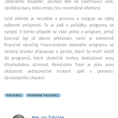
„feťáckého doupěte“, poutání dětí ve vyšetřovací cele,
návštěva baru nebo místa činu minimálně efektivní.
Celá aktivita je neustále v procesu a reaguje na výtky
odborné veřejnosti. To je jistě v pořádku, programy se
vyvíjejí. V tomto případě se však jedná o program, jehož
koncept byl již dávno překonán, navíc je extrémně
finančně náročný. Financováním takového programu se
veřejný prostor připravuje o peníze, které by mohl vložit
do programů, které skutečně mohou dokladovat svou
dlouhodobou účinnost. Revolution Train je přes svou
okázalost jednoznačně krokem zpět v prevenci
závislostního chování.
PREVENCE
PRIMÁRNÍ PREVENCE
Mgr. Jan Žufníček