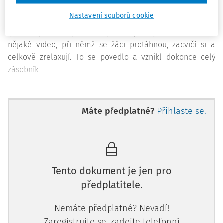
nařízeného distančního vzdělávání začala hroutit a já
Nastavení souborů cookie
jsem uvažovala, co s tím. Kontaktovala jsem známou
fyzioterapeutku a požádala ji, zda by nebylo možné udělat
nějaké video, při němž se žáci protáhnou, zacvičí si a
celkově zrelaxují. To se povedlo a vznikl dokonce celý
zásobník
Máte předplatné?
Přihlaste se.
Tento dokument je jen pro
předplatitele.
Nemáte předplatné? Nevadí!
Zaregistrujte se, zadejte telefonní