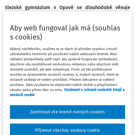
Slezské gymnázium v Opavě se dlouhodobě věnuje
podpoře duševního zdraví svých žáků a učitelů. Díky
projektu Metanoia a unikátní metodice, která je volně
Aby web fungoval jak má (souhlas
dostupná na webu školy, nabízí praktické nástroje, jak
s cookies)
pracovat s tématy jako prevence duševních poruch,
relaxace nebo arteterapie. O vzniku a významu tohoto
Vážený návštěvníku, snažíme se ze všech sil přinášet vysokou úroveň
projektu jsme hovořili s jeho iniciátorkou Mgr. Kamilou
uživatelského komfortu při používání našich webových stránek. Mezi
Tkáčovou.
základní předpoklady patří např. aby správně fungovalo vyhledávání,
abychom vás neobtěžovali nevhodnou reklamou nebo abychom měli
dostatek podnětů, jak web vylepšovat. Proto od Vás potřebujeme
Metodické materiály vznikaly
souhlas se zpracováním souborů cookies, tj. malých souborů, které se
dočasně ukládají ve vašem prohlížeči. Předem děkujeme za udělení
pod hlavičkou projektu
souhlasu. Data využijeme ke zlepšování našich služeb a přizpůsobení
Metanoia. Můžete nám ho
obsahu webu přímo Vám na míru.
Oznámení o ochraně osobních údajů a
souborů cookie
představit?
Zkusím krátce chronologicky
Zamítnout vše kromě nutných cookies
vysvětlit, jak projekt Metanoia
vznikl. Nemoc covid-19 a její důsledky postavily celou
Přijmout všechny soubory cookie
společnost před nečekané výzvy. Řada žáků se během